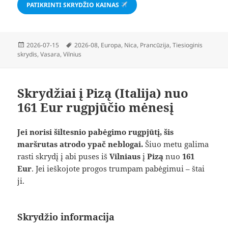
PATIKRINTI SKRYDŽIO KAINAS
Paskelbta
Žymos
2026-07-15
2026-08
,
Europa
,
Nica
,
Prancūzija
,
Tiesioginis
skrydis
,
Vasara
,
Vilnius
Skrydžiai į Pizą (Italija) nuo
161 Eur rugpjūčio mėnesį
Jei norisi šiltesnio pabėgimo rugpjūtį, šis
maršrutas atrodo ypač neblogai.
Šiuo metu galima
rasti skrydį į abi puses iš
Vilniaus
į
Pizą
nuo
161
Eur
. Jei ieškojote progos trumpam pabėgimui – štai
ji.
Skrydžio informacija