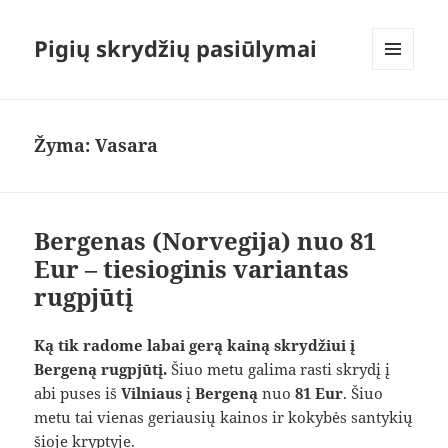
Pigių skrydžių pasiūlymai
MENIU
IR
VALDIKLIAI
Žyma:
Vasara
Bergenas (Norvegija) nuo 81
Eur – tiesioginis variantas
rugpjūtį
Ką tik radome labai gerą kainą skrydžiui į
Bergeną rugpjūtį.
Šiuo metu galima rasti skrydį į
abi puses iš
Vilniaus
į
Bergeną
nuo
81 Eur
. Šiuo
metu tai vienas geriausių kainos ir kokybės santykių
šioje kryptyje.