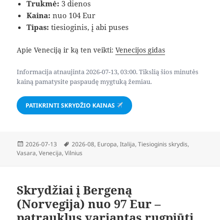
Trukmė:
3 dienos
Kaina:
nuo 104 Eur
Tipas:
tiesioginis, į abi puses
Apie Veneciją ir ką ten veikti:
Venecijos gidas
Informacija atnaujinta 2026-07-13, 03:00. Tikslią šios minutės
kainą pamatysite paspaudę mygtuką žemiau.
PATIKRINTI SKRYDŽIO KAINAS
Paskelbta
Žymos
2026-07-13
2026-08
,
Europa
,
Italija
,
Tiesioginis skrydis
,
Vasara
,
Venecija
,
Vilnius
Skrydžiai į Bergeną
(Norvegija) nuo 97 Eur –
patrauklus variantas rugpjūtį