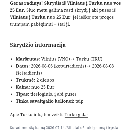
Geras radinys! Skrydis iš Vilniaus į Turku nuo vos
25 Eur.
Šiuo metu galima rasti skrydį į abi puses iš
Vilniaus
į
Turku
nuo
25 Eur
. Jei ieškojote progos
trumpam pabėgimui – štai ji.
Skrydžio informacija
Maršrutas:
Vilnius (VNO) -> Turku (TKU)
Datos:
2026-08-06 (ketvirtadienis) -> 2026-08-08
(šeštadienis)
Trukmė:
2 dienos
Kaina:
nuo 25 Eur
Tipas:
tiesioginis, į abi puses
Tinka savaitgalio kelionei:
taip
Apie Turku ir ką ten veikti:
Turku gidas
Suradome šią kainą 2026-07-14. Bilietai už tokią sumą tirpsta