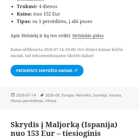
Trukmė:
4 dienos
Kaina:
nuo 152 Eur
Tipas:
su 1 persėdimu, į abi puses
Apie Helsinkį ir ką ten veikti:
Helsinkio gidas
Kaina užfiksuota 2026-07-14, 03:00. Oro linijos kainas keičia
nuolat, tad rekomenduojame tikrinti dabar!
PATIKRINTI SKRYDŽIO KAINAS
Paskelbta
Žymos
2026-07-14
2026-08
,
Europa
,
Helsinkis
,
Suomija
,
Vasara
,
Vienas persėdimas
,
Vilnius
Skrydis į Maljorką (Ispanija)
nuo 153 Eur – tiesioginis