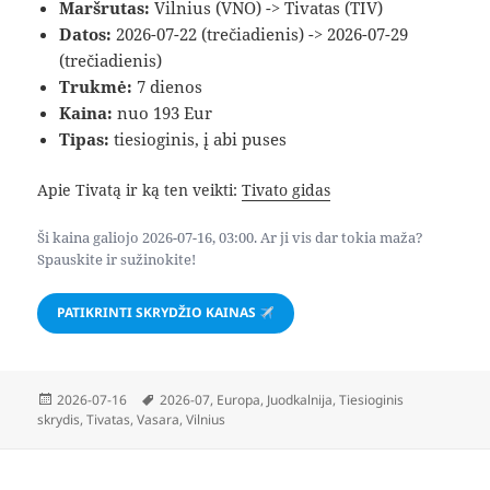
Maršrutas:
Vilnius (VNO) -> Tivatas (TIV)
Datos:
2026-07-22 (trečiadienis) -> 2026-07-29
(trečiadienis)
Trukmė:
7 dienos
Kaina:
nuo 193 Eur
Tipas:
tiesioginis, į abi puses
Apie Tivatą ir ką ten veikti:
Tivato gidas
Ši kaina galiojo 2026-07-16, 03:00. Ar ji vis dar tokia maža?
Spauskite ir sužinokite!
PATIKRINTI SKRYDŽIO KAINAS
Paskelbta
Žymos
2026-07-16
2026-07
,
Europa
,
Juodkalnija
,
Tiesioginis
skrydis
,
Tivatas
,
Vasara
,
Vilnius