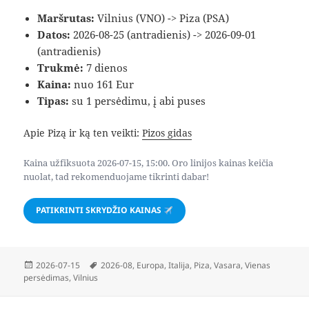
Maršrutas:
Vilnius (VNO) -> Piza (PSA)
Datos:
2026-08-25 (antradienis) -> 2026-09-01
(antradienis)
Trukmė:
7 dienos
Kaina:
nuo 161 Eur
Tipas:
su 1 persėdimu, į abi puses
Apie Pizą ir ką ten veikti:
Pizos gidas
Kaina užfiksuota 2026-07-15, 15:00. Oro linijos kainas keičia
nuolat, tad rekomenduojame tikrinti dabar!
PATIKRINTI SKRYDŽIO KAINAS
Paskelbta
Žymos
2026-07-15
2026-08
,
Europa
,
Italija
,
Piza
,
Vasara
,
Vienas
persėdimas
,
Vilnius