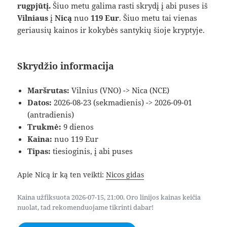
rugpjūtį.
Šiuo metu galima rasti skrydį į abi puses iš
Vilniaus
į
Nicą
nuo
119 Eur
. Šiuo metu tai vienas
geriausių kainos ir kokybės santykių šioje kryptyje.
Skrydžio informacija
Maršrutas:
Vilnius (VNO) -> Nica (NCE)
Datos:
2026-08-23 (sekmadienis) -> 2026-09-01
(antradienis)
Trukmė:
9 dienos
Kaina:
nuo 119 Eur
Tipas:
tiesioginis, į abi puses
Apie Nicą ir ką ten veikti:
Nicos gidas
Kaina užfiksuota 2026-07-15, 21:00. Oro linijos kainas keičia
nuolat, tad rekomenduojame tikrinti dabar!