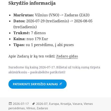
Skrydžio informacija
Maršrutas:
Vilnius (VNO) -> Zadaras (ZAD)
Datos:
2026-07-29 (trečiadienis) -> 2026-08-05
(trečiadienis)
Trukmė:
7 dienos
Kaina:
nuo 179 Eur
Tipas:
su 1 persėdimu, į abi puses
Apie Zadarą ir ką ten veikti:
Zadaro gidas
Suradome šią kainą 2026-07-17. Bilietai už tokią sumą tirpsta
akimirksniu – paskubėkite patikrinti!
PATIKRINTI SKRYDŽIO KAINAS
Paskelbta
Žymos
2026-07-17
2026-07
,
Europa
,
Kroatija
,
Vasara
,
Vienas
persėdimas
,
Vilnius
,
Zadaras