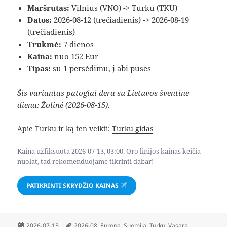
Maršrutas:
Vilnius (VNO) -> Turku (TKU)
Datos:
2026-08-12 (trečiadienis) -> 2026-08-19
(trečiadienis)
Trukmė:
7 dienos
Kaina:
nuo 152 Eur
Tipas:
su 1 persėdimu, į abi puses
Šis variantas patogiai dera su Lietuvos šventine
diena: Žolinė (2026-08-15).
Apie Turku ir ką ten veikti:
Turku gidas
Kaina užfiksuota 2026-07-13, 03:00. Oro linijos kainas keičia
nuolat, tad rekomenduojame tikrinti dabar!
PATIKRINTI SKRYDŽIO KAINAS
Paskelbta
Žymos
2026-07-13
2026-08
,
Europa
,
Suomija
,
Turku
,
Vasara
,