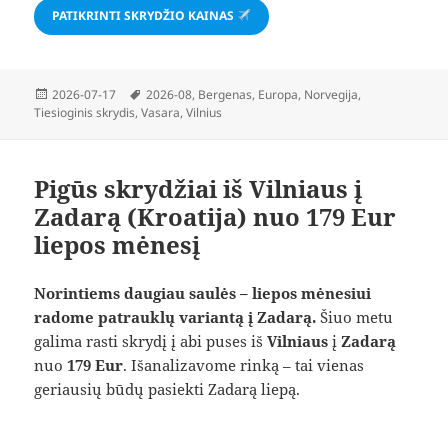
PATIKRINTI SKRYDŽIO KAINAS
Paskelbta
Žymos
2026-07-17
2026-08
,
Bergenas
,
Europa
,
Norvegija
,
Tiesioginis skrydis
,
Vasara
,
Vilnius
Pigūs skrydžiai iš Vilniaus į
Zadarą (Kroatija) nuo 179 Eur
liepos mėnesį
Norintiems daugiau saulės – liepos mėnesiui
radome patrauklų variantą į Zadarą.
Šiuo metu
galima rasti skrydį į abi puses iš
Vilniaus
į
Zadarą
nuo
179 Eur
. Išanalizavome rinką – tai vienas
geriausių būdų pasiekti Zadarą liepą.