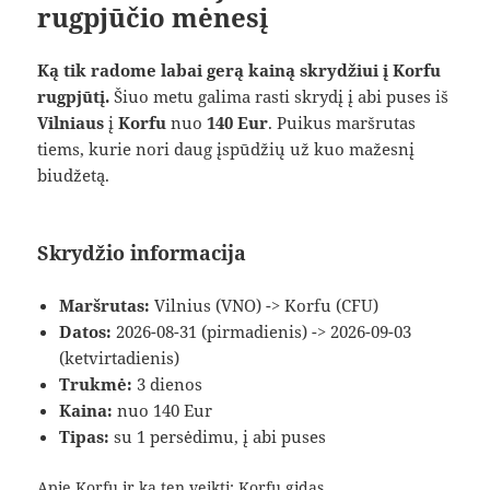
rugpjūčio mėnesį
Ką tik radome labai gerą kainą skrydžiui į Korfu
rugpjūtį.
Šiuo metu galima rasti skrydį į abi puses iš
Vilniaus
į
Korfu
nuo
140 Eur
. Puikus maršrutas
tiems, kurie nori daug įspūdžių už kuo mažesnį
biudžetą.
Skrydžio informacija
Maršrutas:
Vilnius (VNO) -> Korfu (CFU)
Datos:
2026-08-31 (pirmadienis) -> 2026-09-03
(ketvirtadienis)
Trukmė:
3 dienos
Kaina:
nuo 140 Eur
Tipas:
su 1 persėdimu, į abi puses
Apie Korfu ir ką ten veikti:
Korfu gidas