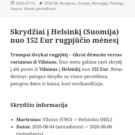
Paskelbta
Žymos
2026-07-14
2026-08
,
Bergenas
,
Europa
,
Norvegija
,
Palanga
,
Vasara
,
Vienas persėdimas
Skrydžiai į Helsinkį (Suomija)
nuo 152 Eur rugpjūčio mėnesį
Trumpai išvykai rugpjūtį – tikrai dėmesio vertas
variantas iš Vilniaus.
Šiuo metu galima rasti skrydį
į abi puses iš
Vilniaus
į
Helsinkį
nuo
152 Eur
. Retas
derinys: patogus skrydis su vienu persėdimu,
patogios datos ir kaina, kuri nesikandžioja.
Skrydžio informacija
Maršrutas:
Vilnius (VNO) -> Helsinkis (HEL)
Datos:
2026-08-04 (antradienis) -> 2026-08-08
(šeštadienis)