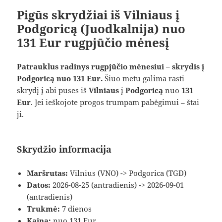
Pigūs skrydžiai iš Vilniaus į
Podgoricą (Juodkalnija) nuo
131 Eur rugpjūčio mėnesį
Patrauklus radinys rugpjūčio mėnesiui – skrydis į
Podgoricą nuo 131 Eur.
Šiuo metu galima rasti
skrydį į abi puses iš
Vilniaus
į
Podgoricą
nuo
131
Eur
. Jei ieškojote progos trumpam pabėgimui – štai
ji.
Skrydžio informacija
Maršrutas:
Vilnius (VNO) -> Podgorica (TGD)
Datos:
2026-08-25 (antradienis) -> 2026-09-01
(antradienis)
Trukmė:
7 dienos
Kaina:
nuo 131 Eur