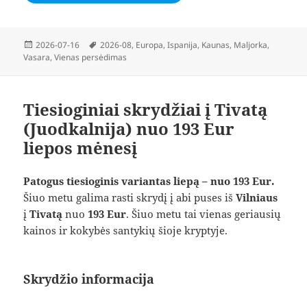
Paskelbta
Žymos
2026-07-16
2026-08
,
Europa
,
Ispanija
,
Kaunas
,
Maljorka
,
Vasara
,
Vienas persėdimas
Tiesioginiai skrydžiai į Tivatą
(Juodkalnija) nuo 193 Eur
liepos mėnesį
Patogus tiesioginis variantas liepą – nuo 193 Eur.
Šiuo metu galima rasti skrydį į abi puses iš
Vilniaus
į
Tivatą
nuo
193 Eur
. Šiuo metu tai vienas geriausių
kainos ir kokybės santykių šioje kryptyje.
Skrydžio informacija