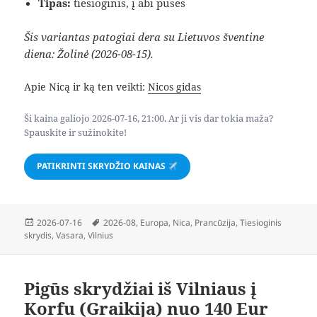
Tipas:
tiesioginis, į abi puses
Šis variantas patogiai dera su Lietuvos šventine
diena: Žolinė (2026-08-15).
Apie Nicą ir ką ten veikti:
Nicos gidas
Ši kaina galiojo 2026-07-16, 21:00. Ar ji vis dar tokia maža?
Spauskite ir sužinokite!
PATIKRINTI SKRYDŽIO KAINAS
Paskelbta
Žymos
2026-07-16
2026-08
,
Europa
,
Nica
,
Prancūzija
,
Tiesioginis
skrydis
,
Vasara
,
Vilnius
Pigūs skrydžiai iš Vilniaus į
Korfu (Graikija) nuo 140 Eur