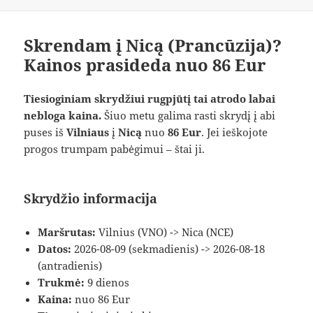
Skrendam į Nicą (Prancūzija)?
Kainos prasideda nuo 86 Eur
Tiesioginiam skrydžiui rugpjūtį tai atrodo labai
nebloga kaina.
Šiuo metu galima rasti skrydį į abi
puses iš
Vilniaus
į
Nicą
nuo
86 Eur
. Jei ieškojote
progos trumpam pabėgimui – štai ji.
Skrydžio informacija
Maršrutas:
Vilnius (VNO) -> Nica (NCE)
Datos:
2026-08-09 (sekmadienis) -> 2026-08-18
(antradienis)
Trukmė:
9 dienos
Kaina:
nuo 86 Eur