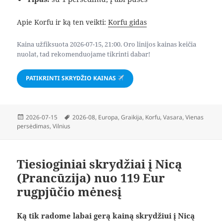
Apie Korfu ir ką ten veikti:
Korfu gidas
Kaina užfiksuota 2026-07-15, 21:00. Oro linijos kainas keičia
nuolat, tad rekomenduojame tikrinti dabar!
PATIKRINTI SKRYDŽIO KAINAS
Paskelbta
Žymos
2026-07-15
2026-08
,
Europa
,
Graikija
,
Korfu
,
Vasara
,
Vienas
persėdimas
,
Vilnius
Tiesioginiai skrydžiai į Nicą
(Prancūzija) nuo 119 Eur
rugpjūčio mėnesį
Ką tik radome labai gerą kainą skrydžiui į Nicą