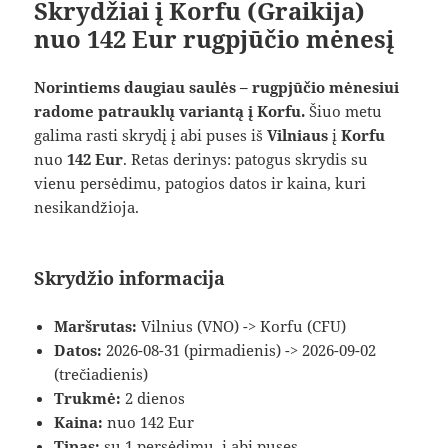
Skrydžiai į Korfu (Graikija)
nuo 142 Eur rugpjūčio mėnesį
Norintiems daugiau saulės – rugpjūčio mėnesiui
radome patrauklų variantą į Korfu.
Šiuo metu
galima rasti skrydį į abi puses iš
Vilniaus
į
Korfu
nuo
142 Eur
. Retas derinys: patogus skrydis su
vienu persėdimu, patogios datos ir kaina, kuri
nesikandžioja.
Skrydžio informacija
Maršrutas:
Vilnius (VNO) -> Korfu (CFU)
Datos:
2026-08-31 (pirmadienis) -> 2026-09-02
(trečiadienis)
Trukmė:
2 dienos
Kaina:
nuo 142 Eur
Tipas:
su 1 persėdimu, į abi puses