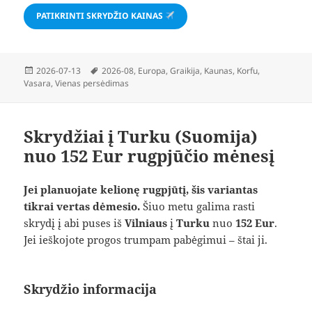
PATIKRINTI SKRYDŽIO KAINAS
Paskelbta
Žymos
2026-07-13
2026-08
,
Europa
,
Graikija
,
Kaunas
,
Korfu
,
Vasara
,
Vienas persėdimas
Skrydžiai į Turku (Suomija)
nuo 152 Eur rugpjūčio mėnesį
Jei planuojate kelionę rugpjūtį, šis variantas
tikrai vertas dėmesio.
Šiuo metu galima rasti
skrydį į abi puses iš
Vilniaus
į
Turku
nuo
152 Eur
.
Jei ieškojote progos trumpam pabėgimui – štai ji.
Skrydžio informacija