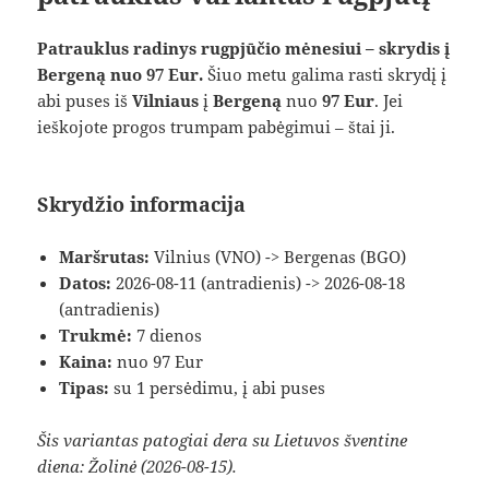
Patrauklus radinys rugpjūčio mėnesiui – skrydis į
Bergeną nuo 97 Eur.
Šiuo metu galima rasti skrydį į
abi puses iš
Vilniaus
į
Bergeną
nuo
97 Eur
. Jei
ieškojote progos trumpam pabėgimui – štai ji.
Skrydžio informacija
Maršrutas:
Vilnius (VNO) -> Bergenas (BGO)
Datos:
2026-08-11 (antradienis) -> 2026-08-18
(antradienis)
Trukmė:
7 dienos
Kaina:
nuo 97 Eur
Tipas:
su 1 persėdimu, į abi puses
Šis variantas patogiai dera su Lietuvos šventine
diena: Žolinė (2026-08-15).