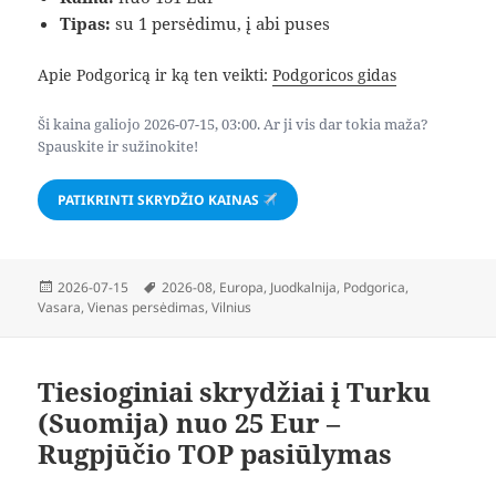
Tipas:
su 1 persėdimu, į abi puses
Apie Podgoricą ir ką ten veikti:
Podgoricos gidas
Ši kaina galiojo 2026-07-15, 03:00. Ar ji vis dar tokia maža?
Spauskite ir sužinokite!
PATIKRINTI SKRYDŽIO KAINAS
Paskelbta
Žymos
2026-07-15
2026-08
,
Europa
,
Juodkalnija
,
Podgorica
,
Vasara
,
Vienas persėdimas
,
Vilnius
Tiesioginiai skrydžiai į Turku
(Suomija) nuo 25 Eur –
Rugpjūčio TOP pasiūlymas