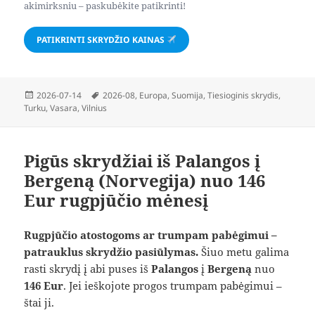
akimirksniu – paskubėkite patikrinti!
PATIKRINTI SKRYDŽIO KAINAS
Paskelbta
Žymos
2026-07-14
2026-08
,
Europa
,
Suomija
,
Tiesioginis skrydis
,
Turku
,
Vasara
,
Vilnius
Pigūs skrydžiai iš Palangos į
Bergeną (Norvegija) nuo 146
Eur rugpjūčio mėnesį
Rugpjūčio atostogoms ar trumpam pabėgimui –
patrauklus skrydžio pasiūlymas.
Šiuo metu galima
rasti skrydį į abi puses iš
Palangos
į
Bergeną
nuo
146 Eur
. Jei ieškojote progos trumpam pabėgimui –
štai ji.