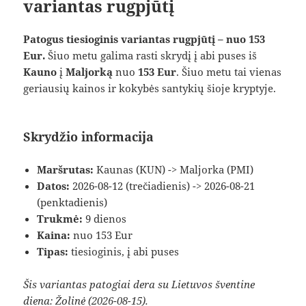
variantas rugpjūtį
Patogus tiesioginis variantas rugpjūtį – nuo 153
Eur.
Šiuo metu galima rasti skrydį į abi puses iš
Kauno
į
Maljorką
nuo
153 Eur
. Šiuo metu tai vienas
geriausių kainos ir kokybės santykių šioje kryptyje.
Skrydžio informacija
Maršrutas:
Kaunas (KUN) -> Maljorka (PMI)
Datos:
2026-08-12 (trečiadienis) -> 2026-08-21
(penktadienis)
Trukmė:
9 dienos
Kaina:
nuo 153 Eur
Tipas:
tiesioginis, į abi puses
Šis variantas patogiai dera su Lietuvos šventine
diena: Žolinė (2026-08-15).