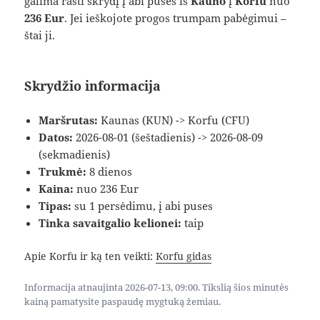
galima rasti skrydį į abi puses iš
Kauno
į
Korfu
nuo
236 Eur
. Jei ieškojote progos trumpam pabėgimui –
štai ji.
Skrydžio informacija
Maršrutas:
Kaunas (KUN) -> Korfu (CFU)
Datos:
2026-08-01 (šeštadienis) -> 2026-08-09
(sekmadienis)
Trukmė:
8 dienos
Kaina:
nuo 236 Eur
Tipas:
su 1 persėdimu, į abi puses
Tinka savaitgalio kelionei:
taip
Apie Korfu ir ką ten veikti:
Korfu gidas
Informacija atnaujinta 2026-07-13, 09:00. Tikslią šios minutės
kainą pamatysite paspaudę mygtuką žemiau.