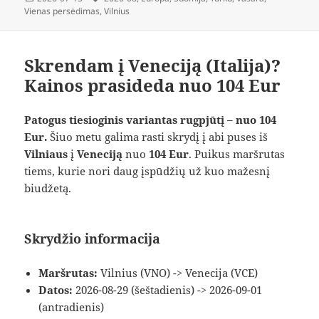
Vienas persėdimas
,
Vilnius
Skrendam į Veneciją (Italija)?
Kainos prasideda nuo 104 Eur
Patogus tiesioginis variantas rugpjūtį – nuo 104
Eur.
Šiuo metu galima rasti skrydį į abi puses iš
Vilniaus
į
Veneciją
nuo
104 Eur
. Puikus maršrutas
tiems, kurie nori daug įspūdžių už kuo mažesnį
biudžetą.
Skrydžio informacija
Maršrutas:
Vilnius (VNO) -> Venecija (VCE)
Datos:
2026-08-29 (šeštadienis) -> 2026-09-01
(antradienis)