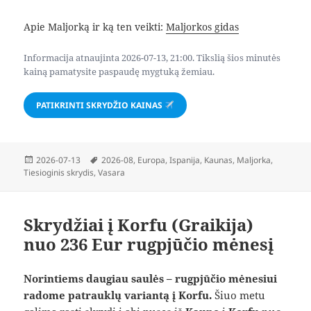
Apie Maljorką ir ką ten veikti:
Maljorkos gidas
Informacija atnaujinta 2026-07-13, 21:00. Tikslią šios minutės
kainą pamatysite paspaudę mygtuką žemiau.
PATIKRINTI SKRYDŽIO KAINAS
Paskelbta
Žymos
2026-07-13
2026-08
,
Europa
,
Ispanija
,
Kaunas
,
Maljorka
,
Tiesioginis skrydis
,
Vasara
Skrydžiai į Korfu (Graikija)
nuo 236 Eur rugpjūčio mėnesį
Norintiems daugiau saulės – rugpjūčio mėnesiui
radome patrauklų variantą į Korfu.
Šiuo metu