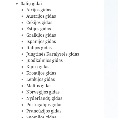
Šalių gidai
Airijos gidas
Austrijos gidas
Čekijos gidas
Estijos gidas
Graikijos gidas
Ispanijos gidas
Italijos gidas
Jungtinės Karalystės gidas
Juodkalnijos gidas
Kipro gidas
Kroatijos gidas
Lenkijos gidas
Maltos gidas
Norvegijos gidas
Nyderlandų gidas
Portugalijos gidas
Prancūzijos gidas
Suomijos gidas