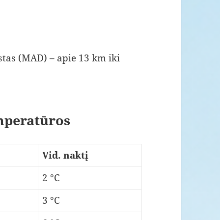
tas (MAD) – apie 13 km iki
mperatūros
Vid. naktį
2 °C
3 °C