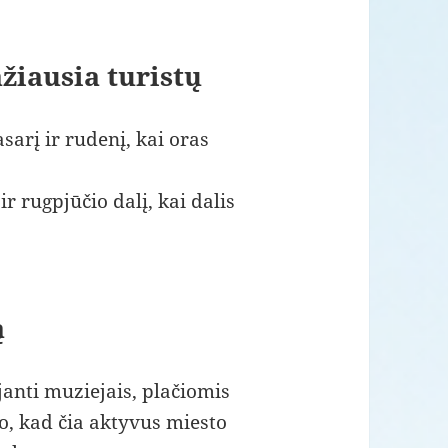
žiausia turistų
arį ir rudenį, kai oras
r rugpjūčio dalį, kai dalis
ą
janti muziejais, plačiomis
uo, kad čia aktyvus miesto