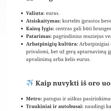
Valiuta:
euras.
Atsiskaitymas:
kortelės įprastos beve
Kainų lygis:
centras gali būti brange
Patarimas:
pagrindinius muziejus ver
Arbatpinigių kultūra:
Arbatpinigiai 
privalomi, bet už gerą aptarnavimą įp
apvalinimą arba kelis eurus.
Kaip nuvykti iš oro uo
Metro:
patogus ir aiškus pasirinkimas
Traukiniai ir autobusai:
naudingi ka