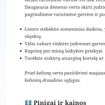
Daugiausia dėmesio verta skirti judrio
pagrindinėse turistinėse gatvėse ir po
Centre stebėkite asmeninius daiktus, 
objektų.
Vėlai vakare rinkitės judresnes gatves
Kuprinę per minią laikykite priekyje.
Turėkite atskirtą atsarginę kortelę a
Prieš kelionę verta pasitikrinti naujaus
kelionių draudimo sąlygas.
Pinigai ir kainos