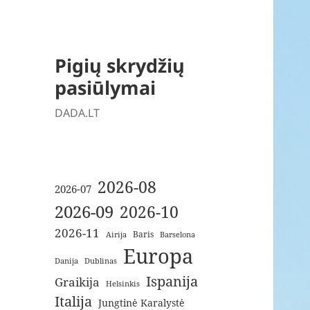
Pigių skrydžių
pasiūlymai
DADA.LT
2026-08
2026-07
2026-09
2026-10
2026-11
Baris
Airija
Barselona
Europa
Danija
Dublinas
Ispanija
Graikija
Helsinkis
Italija
Jungtinė Karalystė