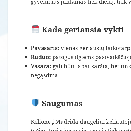
gyvenimas juntamas tiek dieną, tiek 
Kada geriausia vykti
Pavasaris:
vienas geriausių laikotarp
Ruduo:
patogus ilgiems pasivaikščio
Vasara:
gali būti labai karšta, bet tin
negąsdina.
Saugumas
Kelionė į Madridą daugeliui keliautojų
tačiau turistinėse vietose vis tiek ver