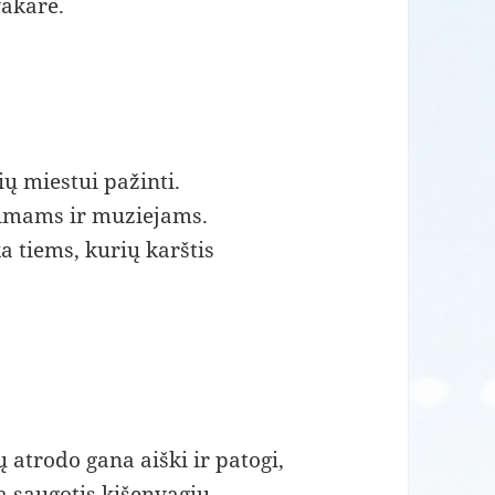
vakare.
ių miestui pažinti.
jimams ir muziejams.
ka tiems, kurių karštis
 atrodo gana aiški ir patogi,
ta saugotis kišenvagių.