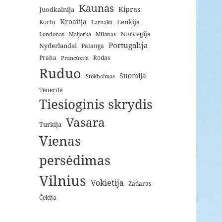
Kaunas
Kipras
Juodkalnija
Kroatija
Lenkija
Korfu
Larnaka
Norvegija
Londonas
Maljorka
Milanas
Portugalija
Nyderlandai
Palanga
Praha
Rodas
Prancūzija
Ruduo
Suomija
Stokholmas
Tenerifė
Tiesioginis skrydis
Vasara
Turkija
Vienas
persėdimas
Vilnius
Vokietija
Zadaras
Čekija