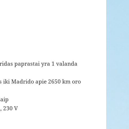
idas paprastai yra 1 valanda
s iki Madrido apie 2650 km oro
aip
i, 230 V