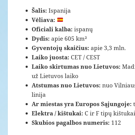
Šalis:
Ispanija
Vėliava:
Oficiali kalba:
ispanų
Dydis:
apie 605 km²
Gyventojų skaičius:
apie 3,3 mln.
Laiko juosta:
CET / CEST
Laiko skirtumas nuo Lietuvos:
Madr
už Lietuvos laiko
Atstumas nuo Lietuvos:
nuo Vilniau
linija
Ar miestas yra Europos Sąjungoje:
t
Elektra / kištukai:
C ir F tipų kištuka
Skubios pagalbos numeris:
112