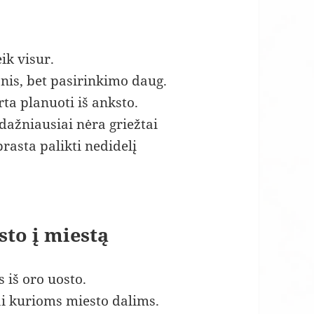
ik visur.
snis, bet pasirinkimo daug.
ta planuoti iš anksto.
dažniausiai nėra griežtai
rasta palikti nedidelį
sto į miestą
 iš oro uosto.
i kurioms miesto dalims.