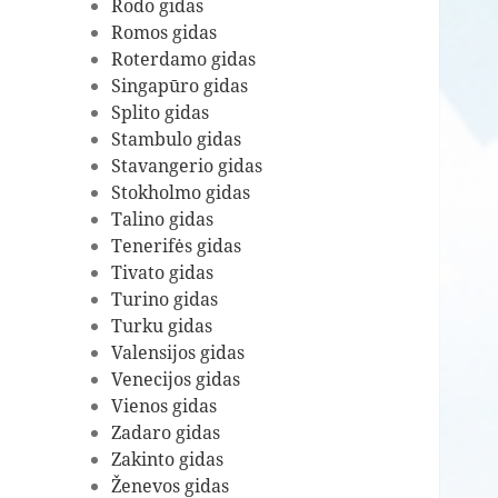
Rodo gidas
Romos gidas
Roterdamo gidas
Singapūro gidas
Splito gidas
Stambulo gidas
Stavangerio gidas
Stokholmo gidas
Talino gidas
Tenerifės gidas
Tivato gidas
Turino gidas
Turku gidas
Valensijos gidas
Venecijos gidas
Vienos gidas
Zadaro gidas
Zakinto gidas
Ženevos gidas