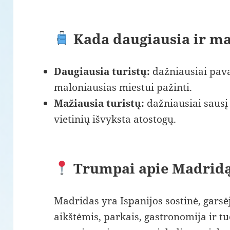
Kada daugiausia ir ma
Daugiausia turistų:
dažniausiai pavas
maloniausias miestui pažinti.
Mažiausia turistų:
dažniausiai sausį i
vietinių išvyksta atostogų.
Trumpai apie Madrid
Madridas yra Ispanijos sostinė, garsė
aikštėmis, parkais, gastronomija ir t