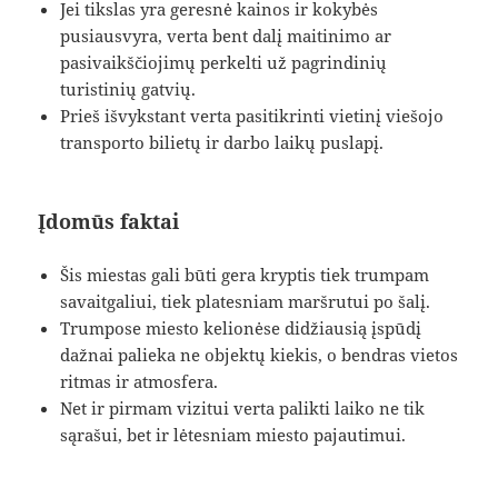
Jei tikslas yra geresnė kainos ir kokybės
pusiausvyra, verta bent dalį maitinimo ar
pasivaikščiojimų perkelti už pagrindinių
turistinių gatvių.
Prieš išvykstant verta pasitikrinti vietinį viešojo
transporto bilietų ir darbo laikų puslapį.
Įdomūs faktai
Šis miestas gali būti gera kryptis tiek trumpam
savaitgaliui, tiek platesniam maršrutui po šalį.
Trumpose miesto kelionėse didžiausią įspūdį
dažnai palieka ne objektų kiekis, o bendras vietos
ritmas ir atmosfera.
Net ir pirmam vizitui verta palikti laiko ne tik
sąrašui, bet ir lėtesniam miesto pajautimui.