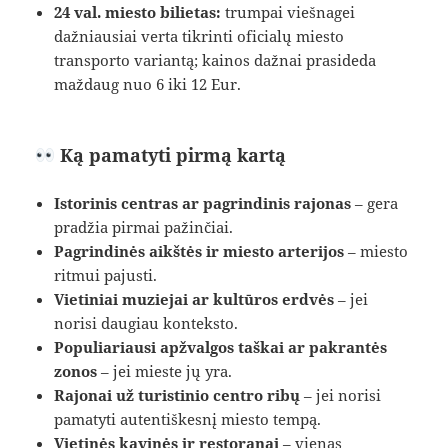
24 val. miesto bilietas:
trumpai viešnagei
dažniausiai verta tikrinti oficialų miesto
transporto variantą; kainos dažnai prasideda
maždaug nuo 6 iki 12 Eur.
Ką pamatyti pirmą kartą
Istorinis centras ar pagrindinis rajonas
– gera
pradžia pirmai pažinčiai.
Pagrindinės aikštės ir miesto arterijos
– miesto
ritmui pajusti.
Vietiniai muziejai ar kultūros erdvės
– jei
norisi daugiau konteksto.
Populiariausi apžvalgos taškai ar pakrantės
zonos
– jei mieste jų yra.
Rajonai už turistinio centro ribų
– jei norisi
pamatyti autentiškesnį miesto tempą.
Vietinės kavinės ir restoranai
– vienas