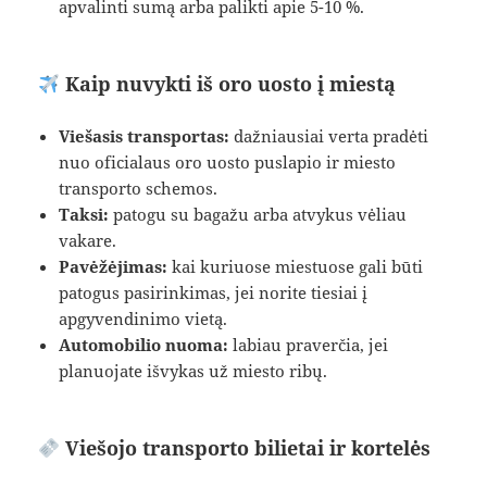
apvalinti sumą arba palikti apie 5-10 %.
Kaip nuvykti iš oro uosto į miestą
Viešasis transportas:
dažniausiai verta pradėti
nuo oficialaus oro uosto puslapio ir miesto
transporto schemos.
Taksi:
patogu su bagažu arba atvykus vėliau
vakare.
Pavėžėjimas:
kai kuriuose miestuose gali būti
patogus pasirinkimas, jei norite tiesiai į
apgyvendinimo vietą.
Automobilio nuoma:
labiau praverčia, jei
planuojate išvykas už miesto ribų.
Viešojo transporto bilietai ir kortelės