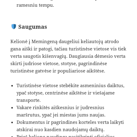
ramesniu tempu.
Saugumas
Kelionė į Memingeną daugeliui keliautojų atrodo
gana aiški ir patogi, tačiau turistinėse vietose vis tiek
verta saugotis kišenvagių. Daugiausia dėmesio verta
skirti judriose vietose, stotyse, pagrindinėse
turistinėse gatvėse ir populiariose aikštėse.
Turistinėse vietose stebėkite asmeninius daiktus,
ypač stotyse, centrinėse aikštėse ir viešajame
transporte.
Vakare rinkitės aiškesnius ir judresnius
maršrutus, ypač jei miestas jums naujas.
Dokumentus ir pagrindines korteles verta laikyti
atskirai nuo kasdien naudojamų daiktų.
Prieš kelionę naudinga pasitikrinti oficialius