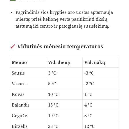
Pagrindinis šios krypties oro uostas aptarnauja
miestą; prieš kelionę verta pasitikrinti tikslų
atstumą iki centro ir patogiausią susisiekimą.
Vidutinės mėnesio temperatūros
Mėnuo
Vid. dieną
Vid. naktį
Sausis
3 °C
-3 °C
Vasaris
5 °C
-2 °C
Kovas
10 °C
1 °C
Balandis
15 °C
4 °C
Gegužė
19 °C
8 °C
Birželis
23 °C
12 °C