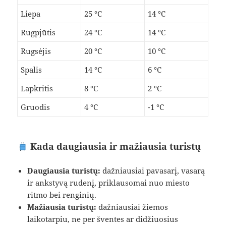
Liepa
25 °C
14 °C
Rugpjūtis
24 °C
14 °C
Rugsėjis
20 °C
10 °C
Spalis
14 °C
6 °C
Lapkritis
8 °C
2 °C
Gruodis
4 °C
-1 °C
Kada daugiausia ir mažiausia turistų
Daugiausia turistų:
dažniausiai pavasarį, vasarą
ir ankstyvą rudenį, priklausomai nuo miesto
ritmo bei renginių.
Mažiausia turistų:
dažniausiai žiemos
laikotarpiu, ne per šventes ar didžiuosius