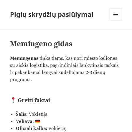
Pigių skrydžių pasiūlymai
MENIU
IR
VALDIKLIAI
Memingeno gidas
Memingenas
tinka tiems, kas nori miesto kelionės
su aiškia logistika, pagrindiniais lankytinais taškais
ir pakankamai lengvai sudėliojama 2-3 dienų
programa.
Greiti faktai
Šalis:
Vokietija
Vėliava:
Oficiali kalba:
vokiečių