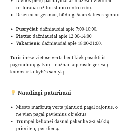
Dienos pietų pasiūlymai ar mažesni vietiniai
restoranai už turistinio centro ribų.
Desertai ar gėrimai, būdingi šiam šalies regionui.
Pusryčiai:
dažniausiai apie 7:00-10:00.
Pietūs:
dažniausiai apie 12:00-14:00.
Vakarienė:
dažniausiai apie 18:00-21:00.
Turistinėse vietose verta bent kiek pasukti iš
pagrindinių gatvių – dažnai taip rasite geresnį
kainos ir kokybės santykį.
Naudingi patarimai
Miesto maršrutą verta planuoti pagal rajonus, o
ne vien pagal pavienius objektus.
Trumpai kelionei dažnai pakanka 2-3 aiškių
prioritetų per dieną.