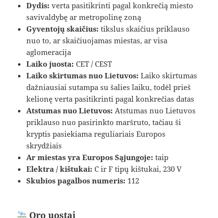
Dydis:
verta pasitikrinti pagal konkrečią miesto
savivaldybę ar metropolinę zoną
Gyventojų skaičius:
tikslus skaičius priklauso
nuo to, ar skaičiuojamas miestas, ar visa
aglomeracija
Laiko juosta:
CET / CEST
Laiko skirtumas nuo Lietuvos:
Laiko skirtumas
dažniausiai sutampa su šalies laiku, todėl prieš
kelionę verta pasitikrinti pagal konkrečias datas
Atstumas nuo Lietuvos:
Atstumas nuo Lietuvos
priklauso nuo pasirinkto maršruto, tačiau ši
kryptis pasiekiama reguliariais Europos
skrydžiais
Ar miestas yra Europos Sąjungoje:
taip
Elektra / kištukai:
C ir F tipų kištukai, 230 V
Skubios pagalbos numeris:
112
Oro uostai