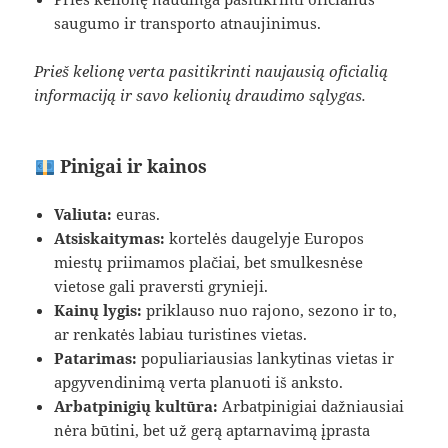
saugumo ir transporto atnaujinimus.
Prieš kelionę verta pasitikrinti naujausią oficialią
informaciją ir savo kelionių draudimo sąlygas.
Pinigai ir kainos
Valiuta:
euras.
Atsiskaitymas:
kortelės daugelyje Europos
miestų priimamos plačiai, bet smulkesnėse
vietose gali praversti grynieji.
Kainų lygis:
priklauso nuo rajono, sezono ir to,
ar renkatės labiau turistines vietas.
Patarimas:
populiariausias lankytinas vietas ir
apgyvendinimą verta planuoti iš anksto.
Arbatpinigių kultūra:
Arbatpinigiai dažniausiai
nėra būtini, bet už gerą aptarnavimą įprasta