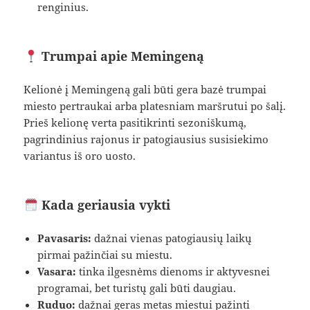
renginius.
Trumpai apie Memingeną
Kelionė į Memingeną gali būti gera bazė trumpai
miesto pertraukai arba platesniam maršrutui po šalį.
Prieš kelionę verta pasitikrinti sezoniškumą,
pagrindinius rajonus ir patogiausius susisiekimo
variantus iš oro uosto.
Kada geriausia vykti
Pavasaris:
dažnai vienas patogiausių laikų
pirmai pažinčiai su miestu.
Vasara:
tinka ilgesnėms dienoms ir aktyvesnei
programai, bet turistų gali būti daugiau.
Ruduo:
dažnai geras metas miestui pažinti