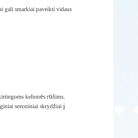
iai gali smarkiai paveikti vidaus
skirtingoms kelionės rūšims.
iniai sezoniniai skrydžiai į