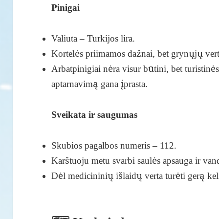
Pinigai
Valiuta – Turkijos lira.
Kortelės priimamos dažnai, bet grynųjų verta
Arbatpinigiai nėra visur būtini, bet turistin
aptarnavimą gana įprasta.
Sveikata ir saugumas
Skubios pagalbos numeris – 112.
Karštuoju metu svarbi saulės apsauga ir van
Dėl medicininių išlaidų verta turėti gerą k