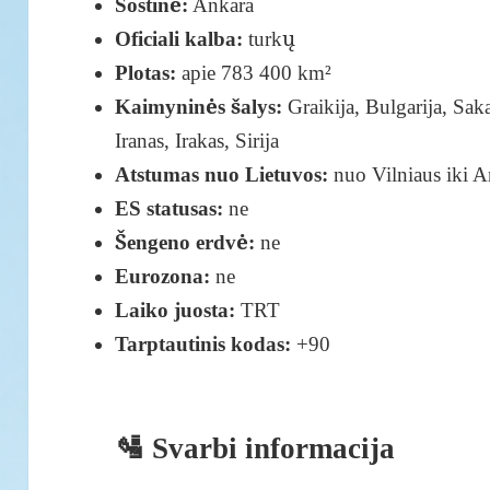
Sostinė:
Ankara
Oficiali kalba:
turkų
Plotas:
apie 783 400 km²
Kaimyninės šalys:
Graikija, Bulgarija, Sak
Iranas, Irakas, Sirija
Atstumas nuo Lietuvos:
nuo Vilniaus iki An
ES statusas:
ne
Šengeno erdvė:
ne
Eurozona:
ne
Laiko juosta:
TRT
Tarptautinis kodas:
+90
🛂 Svarbi informacija