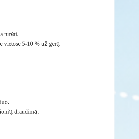
 turėti.
ėse vietose 5-10 % už gerą
duo.
elionių draudimą.