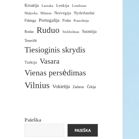
Kroatija
Lenkija
Larnaka
Londonas
Norvegija
Nyderlandai
Maljorka
Milanas
Portugalija
Palanga
Praha
Prancūzija
Ruduo
Suomija
Rodas
Stokholmas
Tenerifė
Tiesioginis skrydis
Vasara
Turkija
Vienas persėdimas
Vilnius
Vokietija
Čekija
Zadaras
Paieška
PAIEŠKA