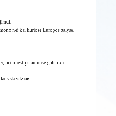
.
jimui.
emonė nei kai kuriose Europos šalyse.
, bet miestų srautuose gali būti
daus skrydžiais.