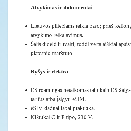
Atvykimas ir dokumentai
Lietuvos piliečiams reikia paso; prieš kelionę
atvykimo reikalavimus.
Šalis didelė ir įvairi, todėl verta aiškiai apsi
platesnio maršruto.
Ryšys ir elektra
ES roamingas netaikomas taip kaip ES šalyse, 
tarifus arba įsigyti eSIM.
eSIM dažnai labai praktiška.
Kištukai C ir F tipo, 230 V.