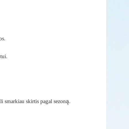
os.
tui.
li smarkiau skirtis pagal sezoną.