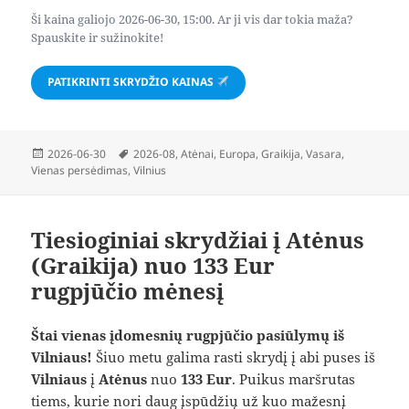
Ši kaina galiojo 2026-06-30, 15:00. Ar ji vis dar tokia maža?
Spauskite ir sužinokite!
PATIKRINTI SKRYDŽIO KAINAS
Paskelbta
Žymos
2026-06-30
2026-08
,
Atėnai
,
Europa
,
Graikija
,
Vasara
,
Vienas persėdimas
,
Vilnius
Tiesioginiai skrydžiai į Atėnus
(Graikija) nuo 133 Eur
rugpjūčio mėnesį
Štai vienas įdomesnių rugpjūčio pasiūlymų iš
Vilniaus!
Šiuo metu galima rasti skrydį į abi puses iš
Vilniaus
į
Atėnus
nuo
133 Eur
. Puikus maršrutas
tiems, kurie nori daug įspūdžių už kuo mažesnį