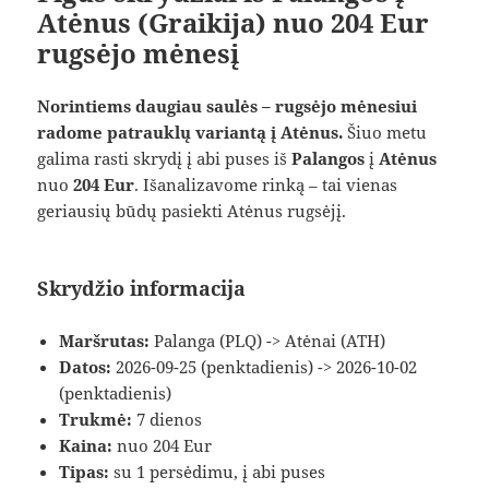
Atėnus (Graikija) nuo 204 Eur
rugsėjo mėnesį
Norintiems daugiau saulės – rugsėjo mėnesiui
radome patrauklų variantą į Atėnus.
Šiuo metu
galima rasti skrydį į abi puses iš
Palangos
į
Atėnus
nuo
204 Eur
. Išanalizavome rinką – tai vienas
geriausių būdų pasiekti Atėnus rugsėjį.
Skrydžio informacija
Maršrutas:
Palanga (PLQ) -> Atėnai (ATH)
Datos:
2026-09-25 (penktadienis) -> 2026-10-02
(penktadienis)
Trukmė:
7 dienos
Kaina:
nuo 204 Eur
Tipas:
su 1 persėdimu, į abi puses