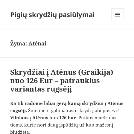
Pigių skrydžių pasiūlymai
MENIU
IR
VALDIKLIAI
Žyma:
Atėnai
Skrydžiai į Atėnus (Graikija)
nuo 126 Eur – patrauklus
variantas rugsėjį
Ką tik radome labai gerą kainą skrydžiui į Atėnus
rugsėjį.
Šiuo metu galima rasti skrydį į abi puses iš
Vilniaus
į
Atėnus
nuo
126 Eur
. Puikus maršrutas
tiems, kurie nori daug įspūdžių už kuo mažesnį
biudžetą.