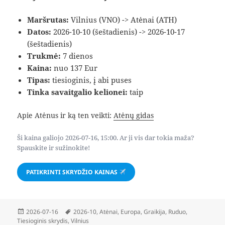
Maršrutas:
Vilnius (VNO) -> Atėnai (ATH)
Datos:
2026-10-10 (šeštadienis) -> 2026-10-17
(šeštadienis)
Trukmė:
7 dienos
Kaina:
nuo 137 Eur
Tipas:
tiesioginis, į abi puses
Tinka savaitgalio kelionei:
taip
Apie Atėnus ir ką ten veikti:
Atėnų gidas
Ši kaina galiojo 2026-07-16, 15:00. Ar ji vis dar tokia maža?
Spauskite ir sužinokite!
PATIKRINTI SKRYDŽIO KAINAS
Paskelbta
Žymos
2026-07-16
2026-10
,
Atėnai
,
Europa
,
Graikija
,
Ruduo
,
Tiesioginis skrydis
,
Vilnius