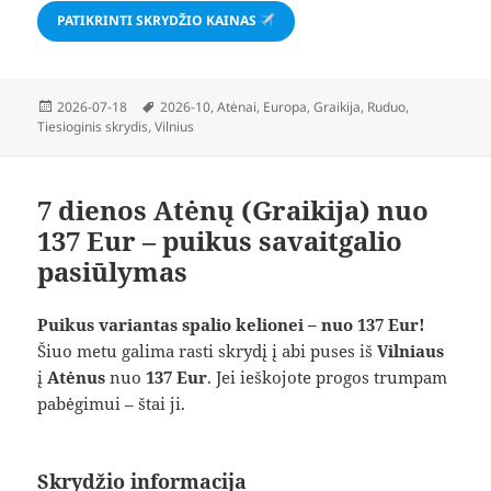
PATIKRINTI SKRYDŽIO KAINAS
Paskelbta
Žymos
2026-07-18
2026-10
,
Atėnai
,
Europa
,
Graikija
,
Ruduo
,
Tiesioginis skrydis
,
Vilnius
7 dienos Atėnų (Graikija) nuo
137 Eur – puikus savaitgalio
pasiūlymas
Puikus variantas spalio kelionei – nuo 137 Eur!
Šiuo metu galima rasti skrydį į abi puses iš
Vilniaus
į
Atėnus
nuo
137 Eur
. Jei ieškojote progos trumpam
pabėgimui – štai ji.
Skrydžio informacija