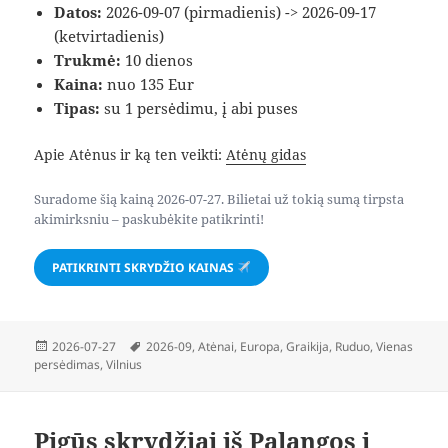
Datos:
2026-09-07 (pirmadienis) -> 2026-09-17
(ketvirtadienis)
Trukmė:
10 dienos
Kaina:
nuo 135 Eur
Tipas:
su 1 persėdimu, į abi puses
Apie Atėnus ir ką ten veikti:
Atėnų gidas
Suradome šią kainą 2026-07-27. Bilietai už tokią sumą tirpsta
akimirksniu – paskubėkite patikrinti!
PATIKRINTI SKRYDŽIO KAINAS
Paskelbta
Žymos
2026-07-27
2026-09
,
Atėnai
,
Europa
,
Graikija
,
Ruduo
,
Vienas
persėdimas
,
Vilnius
Pigūs skrydžiai iš Palangos į