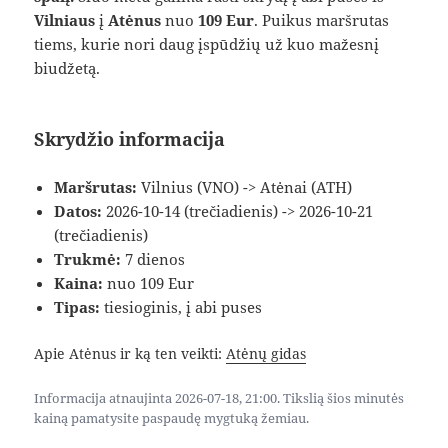
Vilniaus
į
Atėnus
nuo
109 Eur
. Puikus maršrutas
tiems, kurie nori daug įspūdžių už kuo mažesnį
biudžetą.
Skrydžio informacija
Maršrutas:
Vilnius (VNO) -> Atėnai (ATH)
Datos:
2026-10-14 (trečiadienis) -> 2026-10-21
(trečiadienis)
Trukmė:
7 dienos
Kaina:
nuo 109 Eur
Tipas:
tiesioginis, į abi puses
Apie Atėnus ir ką ten veikti:
Atėnų gidas
Informacija atnaujinta 2026-07-18, 21:00. Tikslią šios minutės
kainą pamatysite paspaudę mygtuką žemiau.