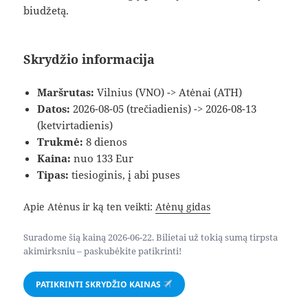
biudžetą.
Skrydžio informacija
Maršrutas:
Vilnius (VNO) -> Atėnai (ATH)
Datos:
2026-08-05 (trečiadienis) -> 2026-08-13
(ketvirtadienis)
Trukmė:
8 dienos
Kaina:
nuo 133 Eur
Tipas:
tiesioginis, į abi puses
Apie Atėnus ir ką ten veikti:
Atėnų gidas
Suradome šią kainą 2026-06-22. Bilietai už tokią sumą tirpsta
akimirksniu – paskubėkite patikrinti!
PATIKRINTI SKRYDŽIO KAINAS