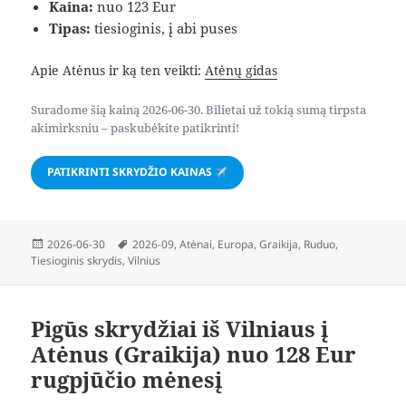
Kaina:
nuo 123 Eur
Tipas:
tiesioginis, į abi puses
Apie Atėnus ir ką ten veikti:
Atėnų gidas
Suradome šią kainą 2026-06-30. Bilietai už tokią sumą tirpsta
akimirksniu – paskubėkite patikrinti!
PATIKRINTI SKRYDŽIO KAINAS
Paskelbta
Žymos
2026-06-30
2026-09
,
Atėnai
,
Europa
,
Graikija
,
Ruduo
,
Tiesioginis skrydis
,
Vilnius
Pigūs skrydžiai iš Vilniaus į
Atėnus (Graikija) nuo 128 Eur
rugpjūčio mėnesį