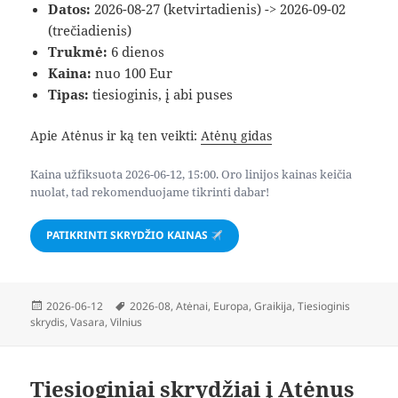
Datos:
2026-08-27 (ketvirtadienis) -> 2026-09-02
(trečiadienis)
Trukmė:
6 dienos
Kaina:
nuo 100 Eur
Tipas:
tiesioginis, į abi puses
Apie Atėnus ir ką ten veikti:
Atėnų gidas
Kaina užfiksuota 2026-06-12, 15:00. Oro linijos kainas keičia
nuolat, tad rekomenduojame tikrinti dabar!
PATIKRINTI SKRYDŽIO KAINAS
Paskelbta
Žymos
2026-06-12
2026-08
,
Atėnai
,
Europa
,
Graikija
,
Tiesioginis
skrydis
,
Vasara
,
Vilnius
Tiesioginiai skrydžiai į Atėnus