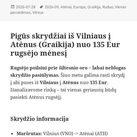
Paskelbta
Žymos
2026-07-28
2026-09
,
Atėnai
,
Europa
,
Graikija
,
Ruduo
,
Vienas
persėdimas
,
Vilnius
Pigūs skrydžiai iš Vilniaus į
Atėnus (Graikija) nuo 135 Eur
rugsėjo mėnesį
Rugsėjo poilsiui prie šiltesnio oro – labai neblogas
skrydžio pasiūlymas.
Šiuo metu galima rasti skrydį
į abi puses iš
Vilniaus
į
Atėnus
nuo
135 Eur
.
Išanalizavome rinką – tai vienas geriausių būdų
pasiekti Atėnus rugsėjį.
Skrydžio informacija
Maršrutas:
Vilnius (VNO) -> Atėnai (ATH)