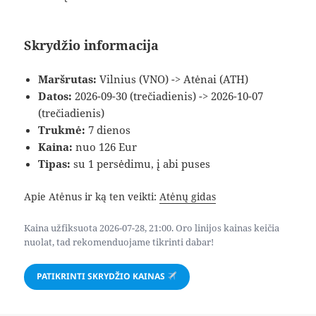
Skrydžio informacija
Maršrutas:
Vilnius (VNO) -> Atėnai (ATH)
Datos:
2026-09-30 (trečiadienis) -> 2026-10-07
(trečiadienis)
Trukmė:
7 dienos
Kaina:
nuo 126 Eur
Tipas:
su 1 persėdimu, į abi puses
Apie Atėnus ir ką ten veikti:
Atėnų gidas
Kaina užfiksuota 2026-07-28, 21:00. Oro linijos kainas keičia
nuolat, tad rekomenduojame tikrinti dabar!
PATIKRINTI SKRYDŽIO KAINAS