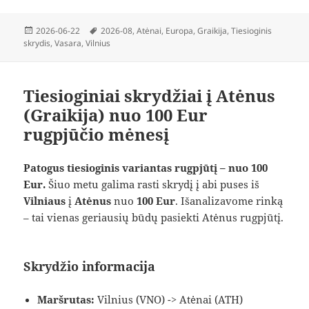
Paskelbta
Žymos
2026-06-22
2026-08
,
Atėnai
,
Europa
,
Graikija
,
Tiesioginis
skrydis
,
Vasara
,
Vilnius
Tiesioginiai skrydžiai į Atėnus
(Graikija) nuo 100 Eur
rugpjūčio mėnesį
Patogus tiesioginis variantas rugpjūtį – nuo 100
Eur.
Šiuo metu galima rasti skrydį į abi puses iš
Vilniaus
į
Atėnus
nuo
100 Eur
. Išanalizavome rinką
– tai vienas geriausių būdų pasiekti Atėnus rugpjūtį.
Skrydžio informacija
Maršrutas:
Vilnius (VNO) -> Atėnai (ATH)