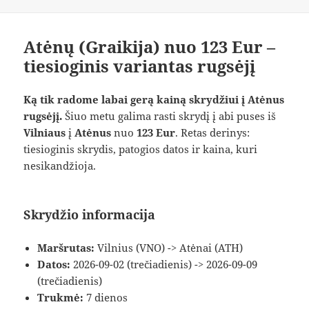
Atėnų (Graikija) nuo 123 Eur –
tiesioginis variantas rugsėjį
Ką tik radome labai gerą kainą skrydžiui į Atėnus
rugsėjį.
Šiuo metu galima rasti skrydį į abi puses iš
Vilniaus
į
Atėnus
nuo
123 Eur
. Retas derinys:
tiesioginis skrydis, patogios datos ir kaina, kuri
nesikandžioja.
Skrydžio informacija
Maršrutas:
Vilnius (VNO) -> Atėnai (ATH)
Datos:
2026-09-02 (trečiadienis) -> 2026-09-09
(trečiadienis)
Trukmė:
7 dienos