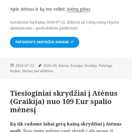
Apie Atėnus ir ką ten veikti:
Atėnų gidas
Suradome šią kainą 2026-07-22. Bilietai už tokią sumą tirpsta
akimirksniu – paskubėkite patikrinti!
PATIKRINTI SKRYDŽIO KAINAS
Paskelbta
Žymos
2026-07-22
2026-09
,
Atėnai
,
Europa
,
Graikija
,
Palanga
,
Ruduo
,
Vienas persėdimas
Tiesioginiai skrydžiai į Atėnus
(Graikija) nuo 109 Eur spalio
mėnesį
Ką tik radome labai gerą kainą skrydžiui į Atėnus
spalį.
Šiuo metu galima rasti skrydį į abi puses iš