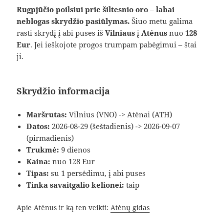
Rugpjūčio poilsiui prie šiltesnio oro – labai
neblogas skrydžio pasiūlymas.
Šiuo metu galima
rasti skrydį į abi puses iš
Vilniaus
į
Atėnus
nuo
128
Eur
. Jei ieškojote progos trumpam pabėgimui – štai
ji.
Skrydžio informacija
Maršrutas:
Vilnius (VNO) -> Atėnai (ATH)
Datos:
2026-08-29 (šeštadienis) -> 2026-09-07
(pirmadienis)
Trukmė:
9 dienos
Kaina:
nuo 128 Eur
Tipas:
su 1 persėdimu, į abi puses
Tinka savaitgalio kelionei:
taip
Apie Atėnus ir ką ten veikti:
Atėnų gidas