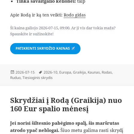
Tinka savaitgalio kelionei:
taip
Apie Rodą ir ką ten veikti:
Rodo gidas
Ši kaina galiojo 2026-07-15, 09:00. Ar ji vis dar tokia maža?
Spauskite ir sužinokite!
PATIKRINTI SKRYDŽIO KAINAS
Paskelbta
Žymos
2026-07-15
2026-10
,
Europa
,
Graikija
,
Kaunas
,
Rodas
,
Ruduo
,
Tiesioginis skrydis
Skrydžiai į Rodą (Graikija) nuo
160 Eur spalio mėnesį
Jei norisi šiltesnio pabėgimo spalį, šis maršrutas
atrodo ypač neblogai.
Šiuo metu galima rasti skrydį