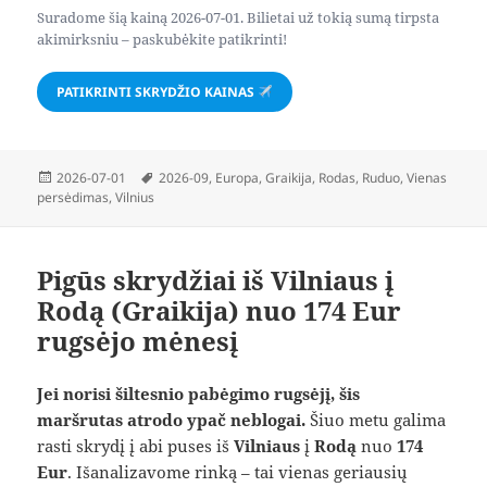
Suradome šią kainą 2026-07-01. Bilietai už tokią sumą tirpsta
akimirksniu – paskubėkite patikrinti!
PATIKRINTI SKRYDŽIO KAINAS
Paskelbta
Žymos
2026-07-01
2026-09
,
Europa
,
Graikija
,
Rodas
,
Ruduo
,
Vienas
persėdimas
,
Vilnius
Pigūs skrydžiai iš Vilniaus į
Rodą (Graikija) nuo 174 Eur
rugsėjo mėnesį
Jei norisi šiltesnio pabėgimo rugsėjį, šis
maršrutas atrodo ypač neblogai.
Šiuo metu galima
rasti skrydį į abi puses iš
Vilniaus
į
Rodą
nuo
174
Eur
. Išanalizavome rinką – tai vienas geriausių