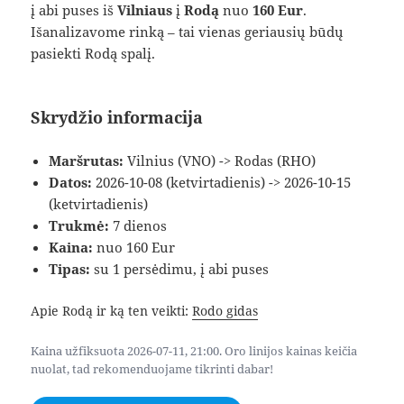
į abi puses iš
Vilniaus
į
Rodą
nuo
160 Eur
.
Išanalizavome rinką – tai vienas geriausių būdų
pasiekti Rodą spalį.
Skrydžio informacija
Maršrutas:
Vilnius (VNO) -> Rodas (RHO)
Datos:
2026-10-08 (ketvirtadienis) -> 2026-10-15
(ketvirtadienis)
Trukmė:
7 dienos
Kaina:
nuo 160 Eur
Tipas:
su 1 persėdimu, į abi puses
Apie Rodą ir ką ten veikti:
Rodo gidas
Kaina užfiksuota 2026-07-11, 21:00. Oro linijos kainas keičia
nuolat, tad rekomenduojame tikrinti dabar!