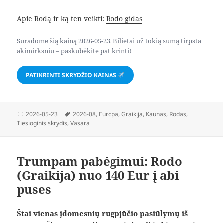
Apie Rodą ir ką ten veikti:
Rodo gidas
Suradome šią kainą 2026-05-23. Bilietai už tokią sumą tirpsta
akimirksniu – paskubėkite patikrinti!
PATIKRINTI SKRYDŽIO KAINAS
Paskelbta
Žymos
2026-05-23
2026-08
,
Europa
,
Graikija
,
Kaunas
,
Rodas
,
Tiesioginis skrydis
,
Vasara
Trumpam pabėgimui: Rodo
(Graikija) nuo 140 Eur į abi
puses
Štai vienas įdomesnių rugpjūčio pasiūlymų iš