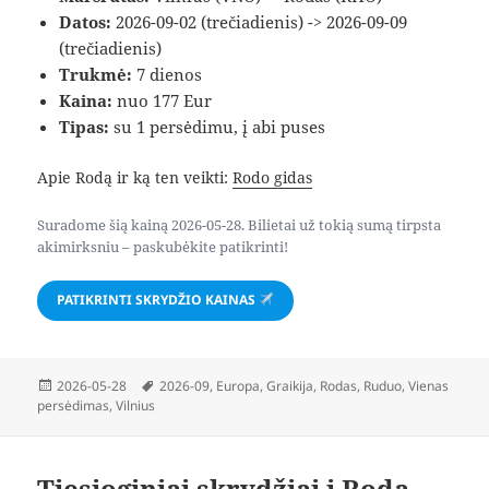
Datos:
2026-09-02 (trečiadienis) -> 2026-09-09
(trečiadienis)
Trukmė:
7 dienos
Kaina:
nuo 177 Eur
Tipas:
su 1 persėdimu, į abi puses
Apie Rodą ir ką ten veikti:
Rodo gidas
Suradome šią kainą 2026-05-28. Bilietai už tokią sumą tirpsta
akimirksniu – paskubėkite patikrinti!
PATIKRINTI SKRYDŽIO KAINAS
Paskelbta
Žymos
2026-05-28
2026-09
,
Europa
,
Graikija
,
Rodas
,
Ruduo
,
Vienas
persėdimas
,
Vilnius
Tiesioginiai skrydžiai į Rodą