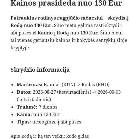
Kainos prasideda nuo 130 Eur
Patrauklus radinys rugpjūčio mėnesiui – skrydis į
Rodą nuo 130 Eur.
Šiuo metu galima rasti skrydį į
abi puses iš
Kauno
į
Rodą
nuo
130 Eur
. Šiuo metu
tai vienas geriausių kainos ir kokybės santykių šioje
kryptyje.
Skrydžio informacija
Maršrutas:
Kaunas (KUN) -> Rodas (RHO)
Datos:
2026-08-27 (ketvirtadienis) -> 2026-09-03
(ketvirtadienis)
Trukmė:
7 dienos
Kaina:
nuo 130 Eur
Tipas:
tiesioginis, į abi puses
Apie Rodą ir ką ten veikti:
Rodo gidas