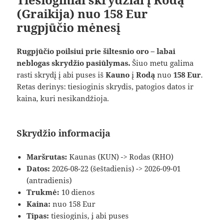
(Graikija) nuo 158 Eur
rugpjūčio mėnesį
Rugpjūčio poilsiui prie šiltesnio oro – labai
neblogas skrydžio pasiūlymas.
Šiuo metu galima
rasti skrydį į abi puses iš
Kauno
į
Rodą
nuo
158 Eur
.
Retas derinys: tiesioginis skrydis, patogios datos ir
kaina, kuri nesikandžioja.
Skrydžio informacija
Maršrutas:
Kaunas (KUN) -> Rodas (RHO)
Datos:
2026-08-22 (šeštadienis) -> 2026-09-01
(antradienis)
Trukmė:
10 dienos
Kaina:
nuo 158 Eur
Tipas:
tiesioginis, į abi puses