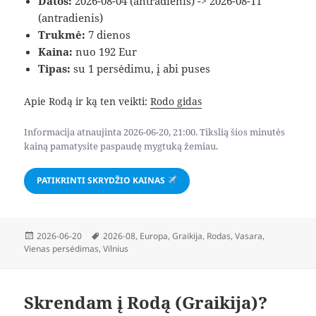
Datos:
2026-08-04 (antradienis) -> 2026-08-11
(antradienis)
Trukmė:
7 dienos
Kaina:
nuo 192 Eur
Tipas:
su 1 persėdimu, į abi puses
Apie Rodą ir ką ten veikti:
Rodo gidas
Informacija atnaujinta 2026-06-20, 21:00. Tikslią šios minutės
kainą pamatysite paspaudę mygtuką žemiau.
PATIKRINTI SKRYDŽIO KAINAS
Paskelbta
Žymos
2026-06-20
2026-08
,
Europa
,
Graikija
,
Rodas
,
Vasara
,
Vienas persėdimas
,
Vilnius
Skrendam į Rodą (Graikija)?