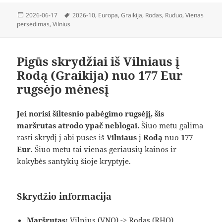
Paskelbta
Žymos
2026-06-17
2026-10
,
Europa
,
Graikija
,
Rodas
,
Ruduo
,
Vienas
persėdimas
,
Vilnius
Pigūs skrydžiai iš Vilniaus į
Rodą (Graikija) nuo 177 Eur
rugsėjo mėnesį
Jei norisi šiltesnio pabėgimo rugsėjį, šis
maršrutas atrodo ypač neblogai.
Šiuo metu galima
rasti skrydį į abi puses iš
Vilniaus
į
Rodą
nuo
177
Eur
. Šiuo metu tai vienas geriausių kainos ir
kokybės santykių šioje kryptyje.
Skrydžio informacija
Maršrutas:
Vilnius (VNO) -> Rodas (RHO)