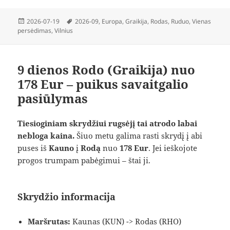
Paskelbta
Žymos
2026-07-19
2026-09
,
Europa
,
Graikija
,
Rodas
,
Ruduo
,
Vienas
persėdimas
,
Vilnius
9 dienos Rodo (Graikija) nuo
178 Eur – puikus savaitgalio
pasiūlymas
Tiesioginiam skrydžiui rugsėjį tai atrodo labai
nebloga kaina.
Šiuo metu galima rasti skrydį į abi
puses iš
Kauno
į
Rodą
nuo
178 Eur
. Jei ieškojote
progos trumpam pabėgimui – štai ji.
Skrydžio informacija
Maršrutas:
Kaunas (KUN) -> Rodas (RHO)