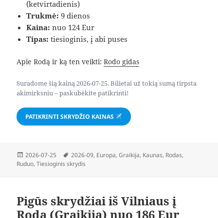
(ketvirtadienis)
Trukmė:
9 dienos
Kaina:
nuo 124 Eur
Tipas:
tiesioginis, į abi puses
Apie Rodą ir ką ten veikti:
Rodo gidas
Suradome šią kainą 2026-07-25. Bilietai už tokią sumą tirpsta
akimirksniu – paskubėkite patikrinti!
PATIKRINTI SKRYDŽIO KAINAS
Paskelbta
Žymos
2026-07-25
2026-09
,
Europa
,
Graikija
,
Kaunas
,
Rodas
,
Ruduo
,
Tiesioginis skrydis
Pigūs skrydžiai iš Vilniaus į
Rodą (Graikija) nuo 186 Eur