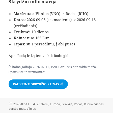
Skrydžio informacija
Maršrutas:
Vilnius (VNO) -> Rodas (RHO)
Datos:
2026-09-06 (sekmadienis) -> 2026-09-16
(trečiadienis)
Trukmė:
10 dienos
Kaina:
nuo 165 Eur
Tipas:
su 1 persėdimu, į abi puses
Apie Rodą ir ką ten veikti:
Rodo gidas
Ši kaina galiojo 2026-07-11, 15:00. Ar ji vis dar tokia maža?
Spauskite ir sužinokite!
PATIKRINTI SKRYDŽIO KAINAS
Paskelbta
Žymos
2026-07-11
2026-09
,
Europa
,
Graikija
,
Rodas
,
Ruduo
,
Vienas
persėdimas
,
Vilnius