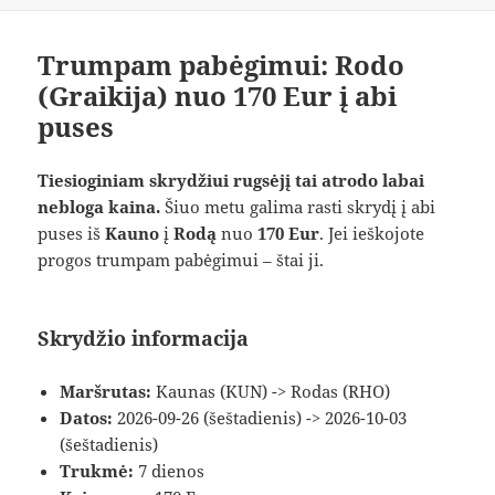
Trumpam pabėgimui: Rodo
(Graikija) nuo 170 Eur į abi
puses
Tiesioginiam skrydžiui rugsėjį tai atrodo labai
nebloga kaina.
Šiuo metu galima rasti skrydį į abi
puses iš
Kauno
į
Rodą
nuo
170 Eur
. Jei ieškojote
progos trumpam pabėgimui – štai ji.
Skrydžio informacija
Maršrutas:
Kaunas (KUN) -> Rodas (RHO)
Datos:
2026-09-26 (šeštadienis) -> 2026-10-03
(šeštadienis)
Trukmė:
7 dienos