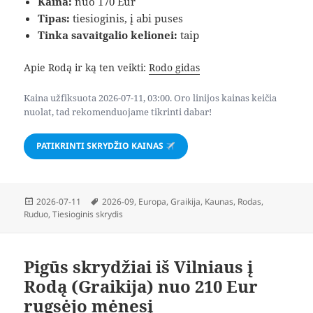
Kaina:
nuo 170 Eur
Tipas:
tiesioginis, į abi puses
Tinka savaitgalio kelionei:
taip
Apie Rodą ir ką ten veikti:
Rodo gidas
Kaina užfiksuota 2026-07-11, 03:00. Oro linijos kainas keičia
nuolat, tad rekomenduojame tikrinti dabar!
PATIKRINTI SKRYDŽIO KAINAS
Paskelbta
Žymos
2026-07-11
2026-09
,
Europa
,
Graikija
,
Kaunas
,
Rodas
,
Ruduo
,
Tiesioginis skrydis
Pigūs skrydžiai iš Vilniaus į
Rodą (Graikija) nuo 210 Eur
rugsėjo mėnesį