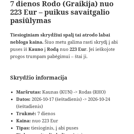
7 dienos Rodo (Graikija) nuo
223 Eur – puikus savaitgalio
pasiūlymas
Tiesioginiam skrydžiui spalį tai atrodo labai
nebloga kaina.
Šiuo metu galima rasti skrydį į abi
puses iš
Kauno
į
Rodą
nuo
223 Eur
. Jei ieškojote
progos trumpam pabėgimui – štai ji.
Skrydžio informacija
Maršrutas:
Kaunas (KUN) -> Rodas (RHO)
Datos:
2026-10-17 (šeštadienis) -> 2026-10-24
(šeštadienis)
Trukmė:
7 dienos
Kaina:
nuo 223 Eur
Tipas:
tiesioginis, į abi puses