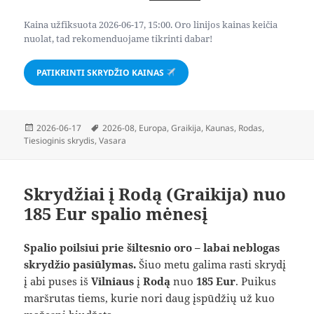
Kaina užfiksuota 2026-06-17, 15:00. Oro linijos kainas keičia
nuolat, tad rekomenduojame tikrinti dabar!
PATIKRINTI SKRYDŽIO KAINAS
Paskelbta
Žymos
2026-06-17
2026-08
,
Europa
,
Graikija
,
Kaunas
,
Rodas
,
Tiesioginis skrydis
,
Vasara
Skrydžiai į Rodą (Graikija) nuo
185 Eur spalio mėnesį
Spalio poilsiui prie šiltesnio oro – labai neblogas
skrydžio pasiūlymas.
Šiuo metu galima rasti skrydį
į abi puses iš
Vilniaus
į
Rodą
nuo
185 Eur
. Puikus
maršrutas tiems, kurie nori daug įspūdžių už kuo