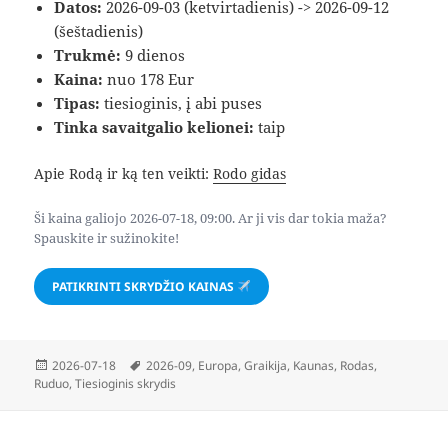
Datos:
2026-09-03 (ketvirtadienis) -> 2026-09-12
(šeštadienis)
Trukmė:
9 dienos
Kaina:
nuo 178 Eur
Tipas:
tiesioginis, į abi puses
Tinka savaitgalio kelionei:
taip
Apie Rodą ir ką ten veikti:
Rodo gidas
Ši kaina galiojo 2026-07-18, 09:00. Ar ji vis dar tokia maža?
Spauskite ir sužinokite!
PATIKRINTI SKRYDŽIO KAINAS
Paskelbta
Žymos
2026-07-18
2026-09
,
Europa
,
Graikija
,
Kaunas
,
Rodas
,
Ruduo
,
Tiesioginis skrydis