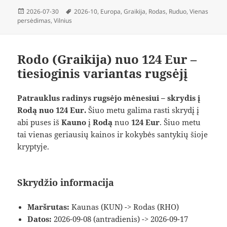
Paskelbta
Žymos
2026-07-30
2026-10
,
Europa
,
Graikija
,
Rodas
,
Ruduo
,
Vienas
persėdimas
,
Vilnius
Rodo (Graikija) nuo 124 Eur –
tiesioginis variantas rugsėjį
Patrauklus radinys rugsėjo mėnesiui – skrydis į
Rodą nuo 124 Eur.
Šiuo metu galima rasti skrydį į
abi puses iš
Kauno
į
Rodą
nuo
124 Eur
. Šiuo metu
tai vienas geriausių kainos ir kokybės santykių šioje
kryptyje.
Skrydžio informacija
Maršrutas:
Kaunas (KUN) -> Rodas (RHO)
Datos:
2026-09-08 (antradienis) -> 2026-09-17