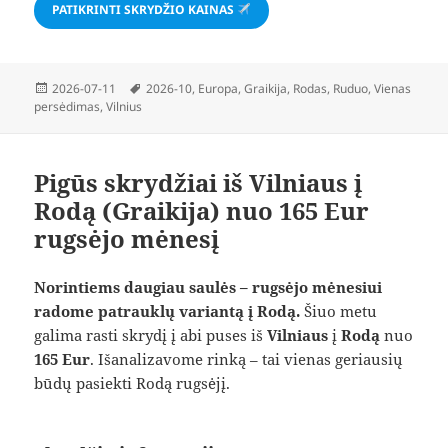
PATIKRINTI SKRYDŽIO KAINAS
Paskelbta
Žymos
2026-07-11
2026-10
,
Europa
,
Graikija
,
Rodas
,
Ruduo
,
Vienas
persėdimas
,
Vilnius
Pigūs skrydžiai iš Vilniaus į
Rodą (Graikija) nuo 165 Eur
rugsėjo mėnesį
Norintiems daugiau saulės – rugsėjo mėnesiui
radome patrauklų variantą į Rodą.
Šiuo metu
galima rasti skrydį į abi puses iš
Vilniaus
į
Rodą
nuo
165 Eur
. Išanalizavome rinką – tai vienas geriausių
būdų pasiekti Rodą rugsėjį.