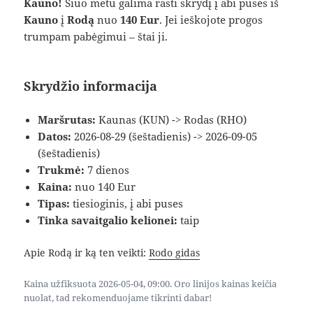
Kauno!
Šiuo metu galima rasti skrydį į abi puses iš
Kauno
į
Rodą
nuo
140 Eur
. Jei ieškojote progos
trumpam pabėgimui – štai ji.
Skrydžio informacija
Maršrutas:
Kaunas (KUN) -> Rodas (RHO)
Datos:
2026-08-29 (šeštadienis) -> 2026-09-05
(šeštadienis)
Trukmė:
7 dienos
Kaina:
nuo 140 Eur
Tipas:
tiesioginis, į abi puses
Tinka savaitgalio kelionei:
taip
Apie Rodą ir ką ten veikti:
Rodo gidas
Kaina užfiksuota 2026-05-04, 09:00. Oro linijos kainas keičia
nuolat, tad rekomenduojame tikrinti dabar!