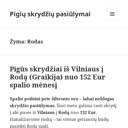
Pigių skrydžių pasiūlymai
MENIU
IR
VALDIKLIAI
Žyma:
Rodas
Pigūs skrydžiai iš Vilniaus į
Rodą (Graikija) nuo 152 Eur
spalio mėnesį
Spalio poilsiui prie šiltesnio oro – labai neblogas
skrydžio pasiūlymas.
Šiuo metu galima rasti skrydį
į abi puses iš
Vilniaus
į
Rodą
nuo
152 Eur
.
Išanalizavome rinką – tai vienas geriausių būdų
pasiekti Rodą spalį.