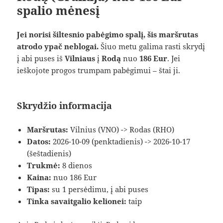
spalio mėnesį
Jei norisi šiltesnio pabėgimo spalį, šis maršrutas
atrodo ypač neblogai.
Šiuo metu galima rasti skrydį
į abi puses iš
Vilniaus
į
Rodą
nuo
186 Eur
. Jei
ieškojote progos trumpam pabėgimui – štai ji.
Skrydžio informacija
Maršrutas:
Vilnius (VNO) -> Rodas (RHO)
Datos:
2026-10-09 (penktadienis) -> 2026-10-17
(šeštadienis)
Trukmė:
8 dienos
Kaina:
nuo 186 Eur
Tipas:
su 1 persėdimu, į abi puses
Tinka savaitgalio kelionei:
taip