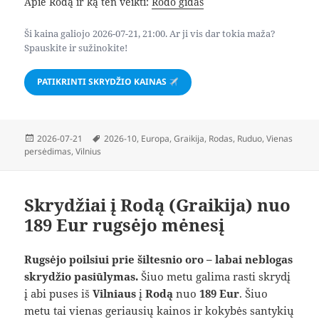
Apie Rodą ir ką ten veikti:
Rodo gidas
Ši kaina galiojo 2026-07-21, 21:00. Ar ji vis dar tokia maža?
Spauskite ir sužinokite!
PATIKRINTI SKRYDŽIO KAINAS
Paskelbta
Žymos
2026-07-21
2026-10
,
Europa
,
Graikija
,
Rodas
,
Ruduo
,
Vienas
persėdimas
,
Vilnius
Skrydžiai į Rodą (Graikija) nuo
189 Eur rugsėjo mėnesį
Rugsėjo poilsiui prie šiltesnio oro – labai neblogas
skrydžio pasiūlymas.
Šiuo metu galima rasti skrydį
į abi puses iš
Vilniaus
į
Rodą
nuo
189 Eur
. Šiuo
metu tai vienas geriausių kainos ir kokybės santykių