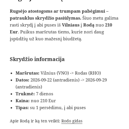
Rugsėjo atostogoms ar trumpam pabėgimui –
patrauklus skrydžio pasiūlymas.
Šiuo metu galima
rasti skrydį į abi puses iš
Vilniaus
į
Rodą
nuo
210
Eur
. Puikus maršrutas tiems, kurie nori daug
įspūdžių už kuo mažesnį biudžetą.
Skrydžio informacija
Maršrutas:
Vilnius (VNO) -> Rodas (RHO)
Datos:
2026-09-22 (antradienis) -> 2026-09-29
(antradienis)
Trukmė:
7 dienos
Kaina:
nuo 210 Eur
Tipas:
su 1 persėdimu, į abi puses
Apie Rodą ir ką ten veikti:
Rodo gidas