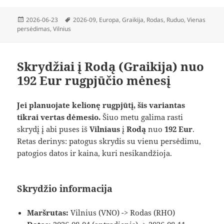
Paskelbta
Žymos
2026-06-23
2026-09
,
Europa
,
Graikija
,
Rodas
,
Ruduo
,
Vienas
persėdimas
,
Vilnius
Skrydžiai į Rodą (Graikija) nuo
192 Eur rugpjūčio mėnesį
Jei planuojate kelionę rugpjūtį, šis variantas
tikrai vertas dėmesio.
Šiuo metu galima rasti
skrydį į abi puses iš
Vilniaus
į
Rodą
nuo
192 Eur
.
Retas derinys: patogus skrydis su vienu persėdimu,
patogios datos ir kaina, kuri nesikandžioja.
Skrydžio informacija
Maršrutas:
Vilnius (VNO) -> Rodas (RHO)