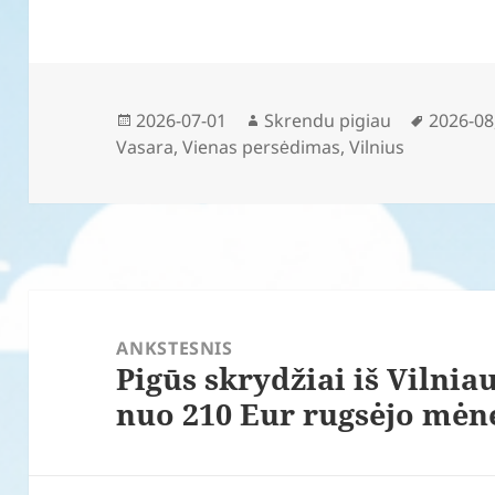
Paskelbta
Autorius
Žymos
2026-07-01
Skrendu pigiau
2026-08
Vasara
,
Vienas persėdimas
,
Vilnius
Navigacija
tarp
ANKSTESNIS
Pigūs skrydžiai iš Vilnia
įrašų
Ankstesnis
nuo 210 Eur rugsėjo mėn
įrašas: