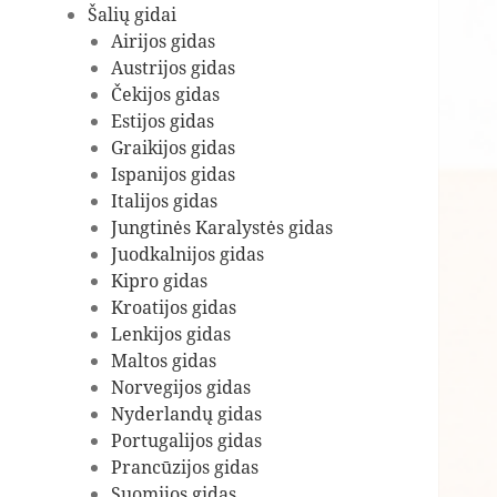
Šalių gidai
Airijos gidas
Austrijos gidas
Čekijos gidas
Estijos gidas
Graikijos gidas
Ispanijos gidas
Italijos gidas
Jungtinės Karalystės gidas
Juodkalnijos gidas
Kipro gidas
Kroatijos gidas
Lenkijos gidas
Maltos gidas
Norvegijos gidas
Nyderlandų gidas
Portugalijos gidas
Prancūzijos gidas
Suomijos gidas