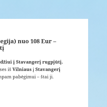
egija) nuo 108 Eur –
tį
džiui į Stavangerį rugpjūtį.
ses iš
Vilniaus
į
Stavangerį
umpam pabėgimui – štai ji.