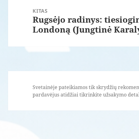
KITAS
Rugsėjo radinys: tiesiogin
Paskesnis
Londoną (Jungtinė Karal
įrašas:
Svetainėje pateikiamos tik skrydžių rekomend
pardavėjus atidžiai tikrinkite užsakymo detale