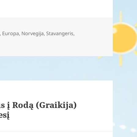
,
Europa
,
Norvegija
,
Stavangeris
,
us į Rodą (Graikija)
esį