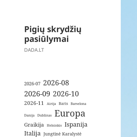
Pigių skrydžių
pasiūlymai
DADA.LT
2026-08
2026-07
2026-09
2026-10
2026-11
Baris
Airija
Barselona
Europa
Danija
Dublinas
Ispanija
Graikija
Helsinkis
Italija
Jungtinė Karalystė