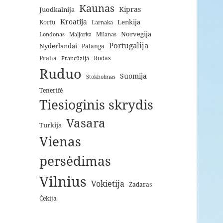
Kaunas
Kipras
Juodkalnija
Kroatija
Lenkija
Korfu
Larnaka
Norvegija
Londonas
Maljorka
Milanas
Portugalija
Nyderlandai
Palanga
Praha
Rodas
Prancūzija
Ruduo
Suomija
Stokholmas
Tenerifė
Tiesioginis skrydis
Vasara
Turkija
Vienas
persėdimas
Vilnius
Vokietija
Zadaras
Čekija