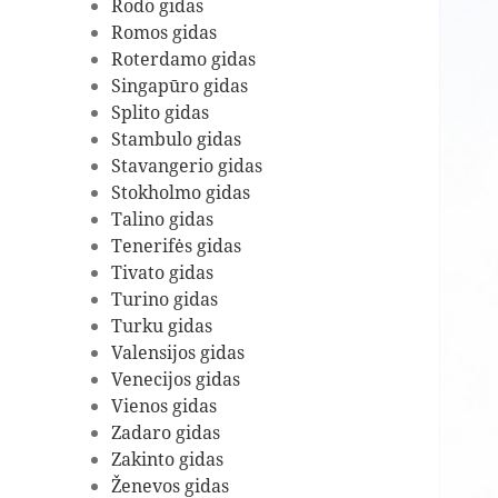
Rodo gidas
Romos gidas
Roterdamo gidas
Singapūro gidas
Splito gidas
Stambulo gidas
Stavangerio gidas
Stokholmo gidas
Talino gidas
Tenerifės gidas
Tivato gidas
Turino gidas
Turku gidas
Valensijos gidas
Venecijos gidas
Vienos gidas
Zadaro gidas
Zakinto gidas
Ženevos gidas