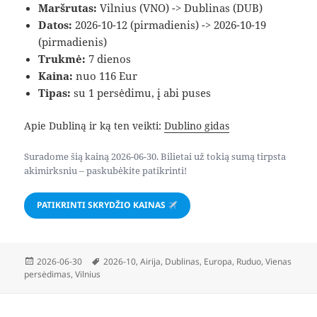
Maršrutas:
Vilnius (VNO) -> Dublinas (DUB)
Datos:
2026-10-12 (pirmadienis) -> 2026-10-19
(pirmadienis)
Trukmė:
7 dienos
Kaina:
nuo 116 Eur
Tipas:
su 1 persėdimu, į abi puses
Apie Dubliną ir ką ten veikti:
Dublino gidas
Suradome šią kainą 2026-06-30. Bilietai už tokią sumą tirpsta
akimirksniu – paskubėkite patikrinti!
PATIKRINTI SKRYDŽIO KAINAS
Paskelbta
Žymos
2026-06-30
2026-10
,
Airija
,
Dublinas
,
Europa
,
Ruduo
,
Vienas
persėdimas
,
Vilnius