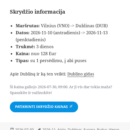
Skrydžio informacija
Maršrutas:
Vilnius (VNO) -> Dublinas (DUB)
Datos:
2026-11-10 (antradienis) -> 2026-11-13
(penktadienis)
Trukmė:
3 dienos
Kaina:
nuo 128 Eur
Tipas:
su 1 persėdimu, į abi puses
Apie Dubliną ir ką ten veikti:
Dublino gidas
Ši kaina galiojo 2026-07-30, 09:00. Ar ji vis dar tokia maža?
Spauskite ir sužinokite!
PATIKRINTI SKRYDŽIO KAINAS
Paskelbta
Žymos
2026-07-30
2026-11
,
Airija
,
Dublinas
,
Europa
,
Ruduo
,
Vienas