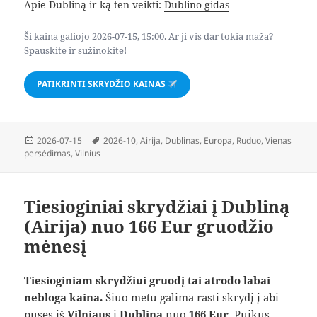
Apie Dubliną ir ką ten veikti:
Dublino gidas
Ši kaina galiojo 2026-07-15, 15:00. Ar ji vis dar tokia maža?
Spauskite ir sužinokite!
PATIKRINTI SKRYDŽIO KAINAS
Paskelbta
Žymos
2026-07-15
2026-10
,
Airija
,
Dublinas
,
Europa
,
Ruduo
,
Vienas
persėdimas
,
Vilnius
Tiesioginiai skrydžiai į Dubliną
(Airija) nuo 166 Eur gruodžio
mėnesį
Tiesioginiam skrydžiui gruodį tai atrodo labai
nebloga kaina.
Šiuo metu galima rasti skrydį į abi
puses iš
Vilniaus
į
Dubliną
nuo
166 Eur
. Puikus