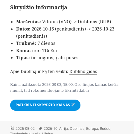
Skrydžio informacija
Maršrutas:
Vilnius (VNO) -> Dublinas (DUB)
Datos:
2026-10-16 (penktadienis) -> 2026-10-23
(penktadienis)
Trukmė:
7 dienos
Kaina:
nuo 116 Eur
Tipas:
tiesioginis, į abi puses
Apie Dubliną ir ką ten veikti:
Dublino gidas
Kaina užfiksuota 2026-05-02, 15:00. Oro linijos kainas keičia
nuolat, tad rekomenduojame tikrinti dabar!
PATIKRINTI SKRYDŽIO KAINAS
Paskelbta
Žymos
2026-05-02
2026-10
,
Airija
,
Dublinas
,
Europa
,
Ruduo
,
Tiesioginis skrydis
,
Vilnius