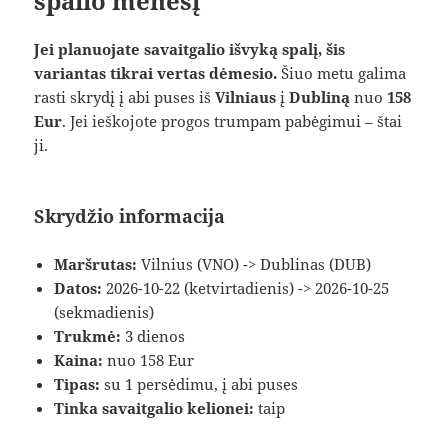
spalio mėnesį
Jei planuojate savaitgalio išvyką spalį, šis
variantas tikrai vertas dėmesio.
Šiuo metu galima
rasti skrydį į abi puses iš
Vilniaus
į
Dubliną
nuo
158
Eur
. Jei ieškojote progos trumpam pabėgimui – štai
ji.
Skrydžio informacija
Maršrutas:
Vilnius (VNO) -> Dublinas (DUB)
Datos:
2026-10-22 (ketvirtadienis) -> 2026-10-25
(sekmadienis)
Trukmė:
3 dienos
Kaina:
nuo 158 Eur
Tipas:
su 1 persėdimu, į abi puses
Tinka savaitgalio kelionei:
taip