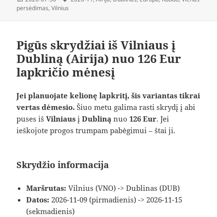
persėdimas
,
Vilnius
Pigūs skrydžiai iš Vilniaus į
Dubliną (Airija) nuo 126 Eur
lapkričio mėnesį
Jei planuojate kelionę lapkritį, šis variantas tikrai
vertas dėmesio.
Šiuo metu galima rasti skrydį į abi
puses iš
Vilniaus
į
Dubliną
nuo
126 Eur
. Jei
ieškojote progos trumpam pabėgimui – štai ji.
Skrydžio informacija
Maršrutas:
Vilnius (VNO) -> Dublinas (DUB)
Datos:
2026-11-09 (pirmadienis) -> 2026-11-15
(sekmadienis)