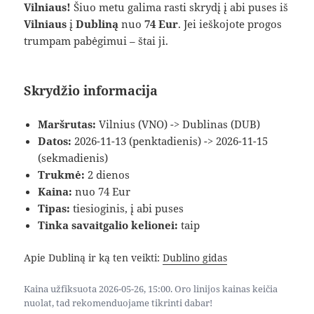
Vilniaus!
Šiuo metu galima rasti skrydį į abi puses iš
Vilniaus
į
Dubliną
nuo
74 Eur
. Jei ieškojote progos
trumpam pabėgimui – štai ji.
Skrydžio informacija
Maršrutas:
Vilnius (VNO) -> Dublinas (DUB)
Datos:
2026-11-13 (penktadienis) -> 2026-11-15
(sekmadienis)
Trukmė:
2 dienos
Kaina:
nuo 74 Eur
Tipas:
tiesioginis, į abi puses
Tinka savaitgalio kelionei:
taip
Apie Dubliną ir ką ten veikti:
Dublino gidas
Kaina užfiksuota 2026-05-26, 15:00. Oro linijos kainas keičia
nuolat, tad rekomenduojame tikrinti dabar!