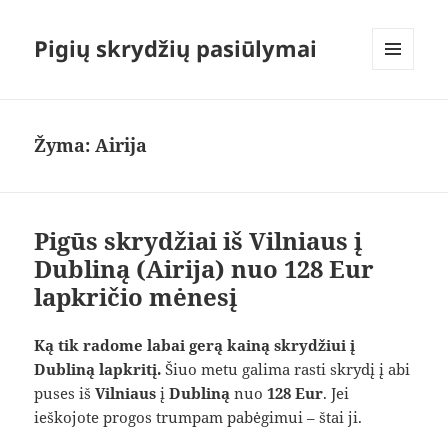
Pigių skrydžių pasiūlymai
MENIU
IR
VALDIKLIAI
Žyma:
Airija
Pigūs skrydžiai iš Vilniaus į
Dubliną (Airija) nuo 128 Eur
lapkričio mėnesį
Ką tik radome labai gerą kainą skrydžiui į
Dubliną lapkritį.
Šiuo metu galima rasti skrydį į abi
puses iš
Vilniaus
į
Dubliną
nuo
128 Eur
. Jei
ieškojote progos trumpam pabėgimui – štai ji.