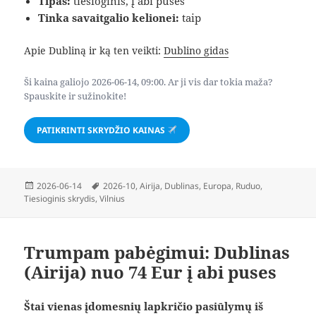
Tipas:
tiesioginis, į abi puses
Tinka savaitgalio kelionei:
taip
Apie Dubliną ir ką ten veikti:
Dublino gidas
Ši kaina galiojo 2026-06-14, 09:00. Ar ji vis dar tokia maža?
Spauskite ir sužinokite!
PATIKRINTI SKRYDŽIO KAINAS
Paskelbta
Žymos
2026-06-14
2026-10
,
Airija
,
Dublinas
,
Europa
,
Ruduo
,
Tiesioginis skrydis
,
Vilnius
Trumpam pabėgimui: Dublinas
(Airija) nuo 74 Eur į abi puses
Štai vienas įdomesnių lapkričio pasiūlymų iš