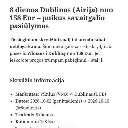
8 dienos Dublinas (Airija) nuo
158 Eur – puikus savaitgalio
pasiūlymas
Tiesioginiam skrydžiui spalį tai atrodo labai
nebloga kaina.
Šiuo metu galima rasti skrydį į abi
puses iš
Vilniaus
į
Dubliną
nuo
158 Eur
. Jei
ieškojote progos trumpam pabėgimui – štai ji.
Skrydžio informacija
Maršrutas:
Vilnius (VNO) -> Dublinas (DUB)
Datos:
2026-10-02 (penktadienis) -> 2026-10-10
(šeštadienis)
Trukmė:
8 dienos
Kaina:
nuo 158 Eur