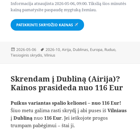
Informacija atnaujinta 2026-05-06, 09:00. Tikslią šios minutės
kainą pamatysite paspaudę mygtuką žemiau.
PATIKRINTI SKRYDŽIO KAINAS
Paskelbta
Žymos
2026-05-06
2026-10
,
Airija
,
Dublinas
,
Europa
,
Ruduo
,
Tiesioginis skrydis
,
Vilnius
Skrendam į Dubliną (Airija)?
Kainos prasideda nuo 116 Eur
Puikus variantas spalio kelionei – nuo 116 Eur!
Šiuo metu galima rasti skrydį į abi puses iš
Vilniaus
į
Dubliną
nuo
116 Eur
. Jei ieškojote progos
trumpam pabėgimui – štai ji.