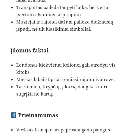
labai svarbus.
Transportas padeda taupyti laiką, bet verta
įvertinti atstumus tarp rajonų.
Muziejai ir rajonai dažnai palieka didžiausią
įspūdį, ne tik klasikiniai simboliai.
Įdomūs faktai
Londonas kiekvienai kelionei gali atrodyti vis
kitoks.
Miestas labai stipriai remiasi rajonų įvairove.
Tai viena tų krypčių, į kurią daug kas nori
sugrįžti ne kartą.
Prieinamumas
Viešasis transportas paprastai gana patogus