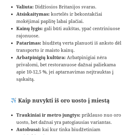
Valiuta:
Didžiosios Britanijos svaras.
Atsiskaitymas:
kortelės ir bekontakčiai
mokėjimai paplitę labai plačiai.
Kainų lygis:
gali būti aukštas, ypač centriniuose
rajonuose.
Patarimas:
biudžetą verta planuoti iš anksto dėl
transporto ir maisto kainų.
Arbatpinigių kultūra:
Arbatpinigiai nėra
privalomi, bet restoranuose dažnai paliekama
apie 10-12,5 %, jei aptarnavimas neįtrauktas į
sąskaitą.
Kaip nuvykti iš oro uosto į miestą
Traukiniai ir metro jungtys:
priklauso nuo oro
uosto, bet dažnai yra patogiausias variantas.
Autobusai:
kai kur tinka biudžetiniam