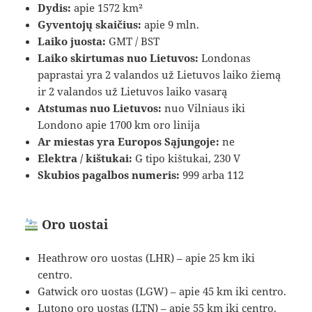
Dydis:
apie 1572 km²
Gyventojų skaičius:
apie 9 mln.
Laiko juosta:
GMT / BST
Laiko skirtumas nuo Lietuvos:
Londonas
paprastai yra 2 valandos už Lietuvos laiko žiemą
ir 2 valandos už Lietuvos laiko vasarą
Atstumas nuo Lietuvos:
nuo Vilniaus iki
Londono apie 1700 km oro linija
Ar miestas yra Europos Sąjungoje:
ne
Elektra / kištukai:
G tipo kištukai, 230 V
Skubios pagalbos numeris:
999 arba 112
Oro uostai
Heathrow oro uostas (LHR) – apie 25 km iki
centro.
Gatwick oro uostas (LGW) – apie 45 km iki centro.
Lutono oro uostas (LTN) – apie 55 km iki centro.