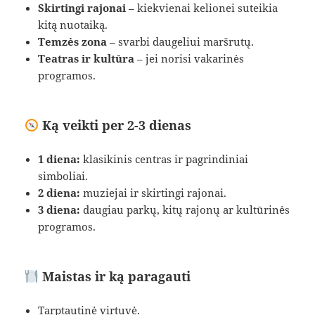
Skirtingi rajonai
– kiekvienai kelionei suteikia
kitą nuotaiką.
Temzės zona
– svarbi daugeliui maršrutų.
Teatras ir kultūra
– jei norisi vakarinės
programos.
Ką veikti per 2-3 dienas
1 diena:
klasikinis centras ir pagrindiniai
simboliai.
2 diena:
muziejai ir skirtingi rajonai.
3 diena:
daugiau parkų, kitų rajonų ar kultūrinės
programos.
Maistas ir ką paragauti
Tarptautinė virtuvė.