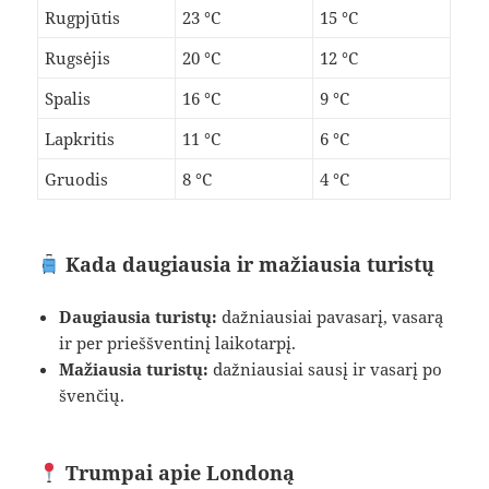
Rugpjūtis
23 °C
15 °C
Rugsėjis
20 °C
12 °C
Spalis
16 °C
9 °C
Lapkritis
11 °C
6 °C
Gruodis
8 °C
4 °C
Kada daugiausia ir mažiausia turistų
Daugiausia turistų:
dažniausiai pavasarį, vasarą
ir per prieššventinį laikotarpį.
Mažiausia turistų:
dažniausiai sausį ir vasarį po
švenčių.
Trumpai apie Londoną