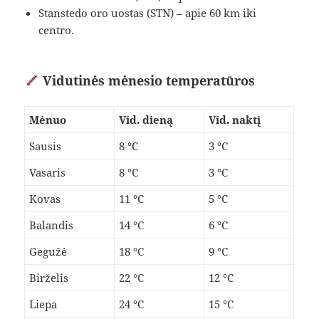
Stanstedo oro uostas (STN) – apie 60 km iki
centro.
Vidutinės mėnesio temperatūros
Mėnuo
Vid. dieną
Vid. naktį
Sausis
8 °C
3 °C
Vasaris
8 °C
3 °C
Kovas
11 °C
5 °C
Balandis
14 °C
6 °C
Gegužė
18 °C
9 °C
Birželis
22 °C
12 °C
Liepa
24 °C
15 °C