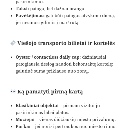
pasirinkimui.
Taksi:
patogu, bet dažnai brangu.
Pavėžėjimas:
gali būti patogus atvykimo dieną,
jei nesinori gilintis į maršrutą.
Viešojo transporto bilietai ir kortelės
Oyster / contactless daily cap:
dažniausiai
patogiausia tiesiog naudoti bekontaktę kortelę;
galutinė suma priklauso nuo zonų.
Ką pamatyti pirmą kartą
Klasikiniai objektai
– pirmam vizitui jų
pasirinkimas labai platus.
Muziejai
– vienas didžiausių miesto privalumų.
Parkai
– jei norisi pertraukos nuo miesto ritmo.