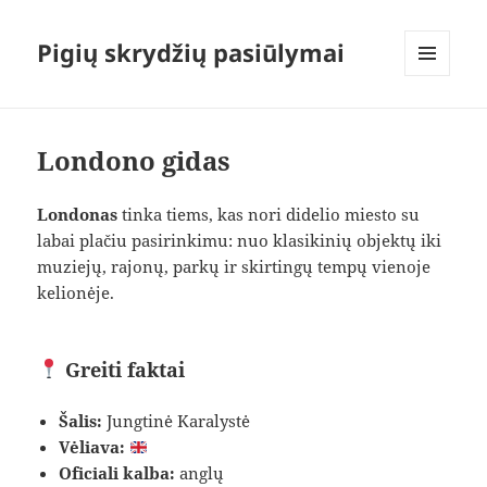
Pigių skrydžių pasiūlymai
MENIU
IR
VALDIKLIAI
Londono gidas
Londonas
tinka tiems, kas nori didelio miesto su
labai plačiu pasirinkimu: nuo klasikinių objektų iki
muziejų, rajonų, parkų ir skirtingų tempų vienoje
kelionėje.
Greiti faktai
Šalis:
Jungtinė Karalystė
Vėliava:
Oficiali kalba:
anglų