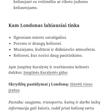
keliaujant su vežimėliu ar riboto judumo
keliautojams.
Kam Londonas labiausiai tinka
Ilgesniam miesto savaitgaliui.
Poroms ir draugų kelionei.
Muziejams, kultūrai ir didmiesčio atmosferai.
Kelionei, kur norisi daug pasirinkimo.
Apie Jungtinę Karalystę ir svarbiausius kelionės
dalykus:
Jungtinės Karalystės gidas
Skrydžių pasiūlymai į Londoną:
žiūrėti visus
įrašus
.
Pastaba: saugumo, transporto, kainų ir darbo laikų
informacija gali keistis, todėl prieš kelionę verta