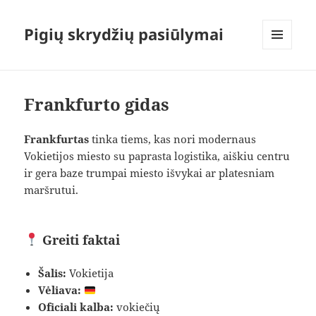
Pigių skrydžių pasiūlymai
MENIU
IR
VALDIKLIAI
Frankfurto gidas
Frankfurtas
tinka tiems, kas nori modernaus
Vokietijos miesto su paprasta logistika, aiškiu centru
ir gera baze trumpai miesto išvykai ar platesniam
maršrutui.
Greiti faktai
Šalis:
Vokietija
Vėliava:
Oficiali kalba:
vokiečių