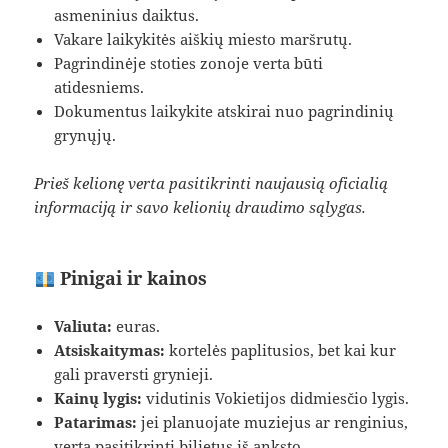
asmeninius daiktus.
Vakare laikykitės aiškių miesto maršrutų.
Pagrindinėje stoties zonoje verta būti
atidesniems.
Dokumentus laikykite atskirai nuo pagrindinių
grynųjų.
Prieš kelionę verta pasitikrinti naujausią oficialią
informaciją ir savo kelionių draudimo sąlygas.
Pinigai ir kainos
Valiuta:
euras.
Atsiskaitymas:
kortelės paplitusios, bet kai kur
gali praversti grynieji.
Kainų lygis:
vidutinis Vokietijos didmiesčio lygis.
Patarimas:
jei planuojate muziejus ar renginius,
verta pasitikrinti bilietus iš anksto.