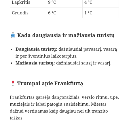
Lapkritis
9 °C
4 °C
Gruodis
6 °C
1 °C
Kada daugiausia ir mažiausia turistų
Daugiausia turistų:
dažniausiai pavasarį, vasarą
ir per šventinius laikotarpius.
Mažiausia turistų:
dažniausiai sausį ir vasarį.
Trumpai apie Frankfurtą
Frankfurtas garsėja dangoraižiais, verslo ritmu, upe,
muziejais ir labai patogiu susisiekimu. Miestas
dažnai vertinamas kaip daugiau nei tik tranzito
taškas.