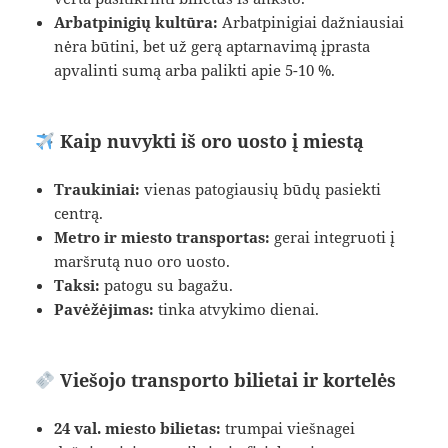
Arbatpinigių kultūra:
Arbatpinigiai dažniausiai
nėra būtini, bet už gerą aptarnavimą įprasta
apvalinti sumą arba palikti apie 5-10 %.
Kaip nuvykti iš oro uosto į miestą
Traukiniai:
vienas patogiausių būdų pasiekti
centrą.
Metro ir miesto transportas:
gerai integruoti į
maršrutą nuo oro uosto.
Taksi:
patogu su bagažu.
Pavėžėjimas:
tinka atvykimo dienai.
Viešojo transporto bilietai ir kortelės
24 val. miesto bilietas:
trumpai viešnagei