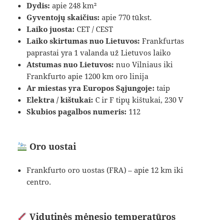
Dydis:
apie 248 km²
Gyventojų skaičius:
apie 770 tūkst.
Laiko juosta:
CET / CEST
Laiko skirtumas nuo Lietuvos:
Frankfurtas
paprastai yra 1 valanda už Lietuvos laiko
Atstumas nuo Lietuvos:
nuo Vilniaus iki
Frankfurto apie 1200 km oro linija
Ar miestas yra Europos Sąjungoje:
taip
Elektra / kištukai:
C ir F tipų kištukai, 230 V
Skubios pagalbos numeris:
112
Oro uostai
Frankfurto oro uostas (FRA) – apie 12 km iki
centro.
Vidutinės mėnesio temperatūros