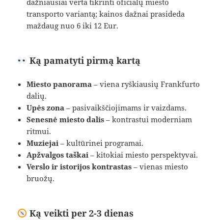
dažniausiai verta tikrinti oficialų miesto
transporto variantą; kainos dažnai prasideda
maždaug nuo 6 iki 12 Eur.
Ką pamatyti pirmą kartą
Miesto panorama
– viena ryškiausių Frankfurto
dalių.
Upės zona
– pasivaikščiojimams ir vaizdams.
Senesnė miesto dalis
– kontrastui moderniam
ritmui.
Muziejai
– kultūrinei programai.
Apžvalgos taškai
– kitokiai miesto perspektyvai.
Verslo ir istorijos kontrastas
– vienas miesto
bruožų.
Ką veikti per 2-3 dienas