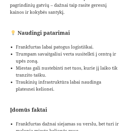
pagrindinių gatvių – dažnai taip rasite geresnį
kainos ir kokybės santykį.
Naudingi patarimai
Frankfurtas labai patogus logistiškai.
Trumpam savaitgaliui verta susitelkti į centrą ir
upės zoną.
Miestas gali nustebinti net tuos, kurie jį laiko tik
tranzito tašku.
Traukinių infrastruktūra labai naudinga
platesnei kelionei.
Įdomūs faktai
Frankfurtas dažnai siejamas su verslu, bet turi ir
malonią miesto kelionės pusę.