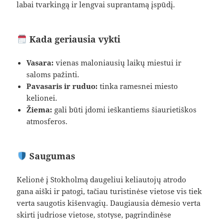
labai tvarkingą ir lengvai suprantamą įspūdį.
Kada geriausia vykti
Vasara:
vienas maloniausių laikų miestui ir
saloms pažinti.
Pavasaris ir ruduo:
tinka ramesnei miesto
kelionei.
Žiema:
gali būti įdomi ieškantiems šiaurietiškos
atmosferos.
Saugumas
Kelionė į Stokholmą daugeliui keliautojų atrodo
gana aiški ir patogi, tačiau turistinėse vietose vis tiek
verta saugotis kišenvagių. Daugiausia dėmesio verta
skirti judriose vietose, stotyse, pagrindinėse