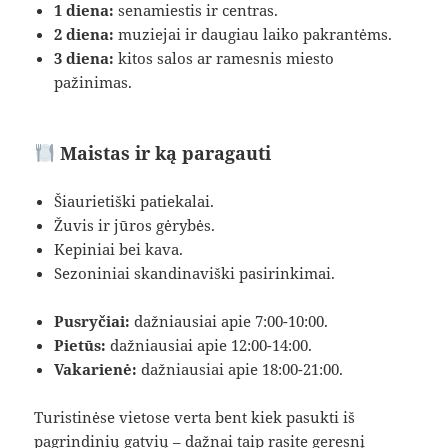
1 diena:
senamiestis ir centras.
2 diena:
muziejai ir daugiau laiko pakrantėms.
3 diena:
kitos salos ar ramesnis miesto
pažinimas.
Maistas ir ką paragauti
Šiaurietiški patiekalai.
Žuvis ir jūros gėrybės.
Kepiniai bei kava.
Sezoniniai skandinaviški pasirinkimai.
Pusryčiai:
dažniausiai apie 7:00-10:00.
Pietūs:
dažniausiai apie 12:00-14:00.
Vakarienė:
dažniausiai apie 18:00-21:00.
Turistinėse vietose verta bent kiek pasukti iš
pagrindinių gatvių – dažnai taip rasite geresnį