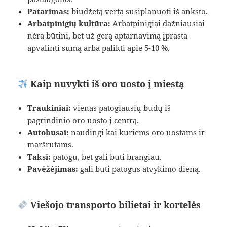
Patarimas:
biudžetą verta susiplanuoti iš anksto.
Arbatpinigių kultūra:
Arbatpinigiai dažniausiai
nėra būtini, bet už gerą aptarnavimą įprasta
apvalinti sumą arba palikti apie 5-10 %.
Kaip nuvykti iš oro uosto į miestą
Traukiniai:
vienas patogiausių būdų iš
pagrindinio oro uosto į centrą.
Autobusai:
naudingi kai kuriems oro uostams ir
maršrutams.
Taksi:
patogu, bet gali būti brangiau.
Pavėžėjimas:
gali būti patogus atvykimo dieną.
Viešojo transporto bilietai ir kortelės