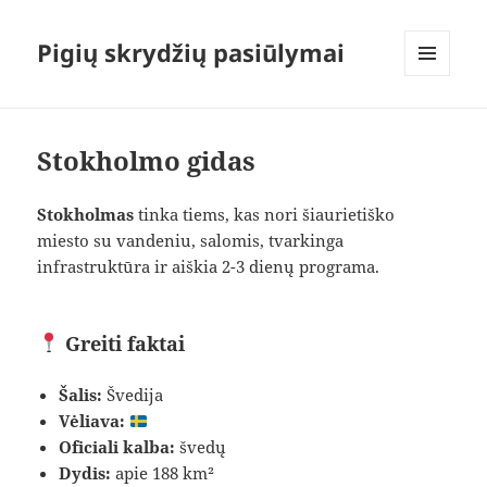
Pigių skrydžių pasiūlymai
MENIU
IR
VALDIKLIAI
Stokholmo gidas
Stokholmas
tinka tiems, kas nori šiaurietiško
miesto su vandeniu, salomis, tvarkinga
infrastruktūra ir aiškia 2-3 dienų programa.
Greiti faktai
Šalis:
Švedija
Vėliava:
Oficiali kalba:
švedų
Dydis:
apie 188 km²