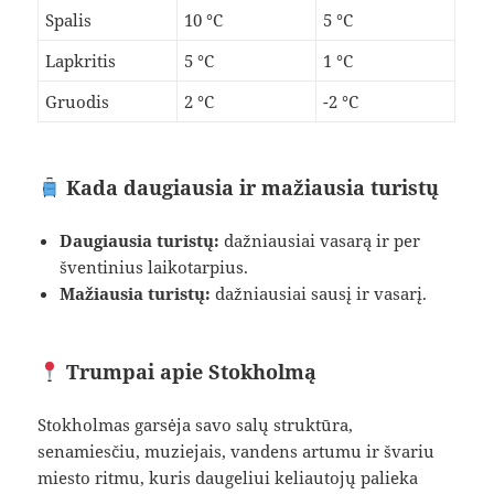
Spalis
10 °C
5 °C
Lapkritis
5 °C
1 °C
Gruodis
2 °C
-2 °C
Kada daugiausia ir mažiausia turistų
Daugiausia turistų:
dažniausiai vasarą ir per
šventinius laikotarpius.
Mažiausia turistų:
dažniausiai sausį ir vasarį.
Trumpai apie Stokholmą
Stokholmas garsėja savo salų struktūra,
senamiesčiu, muziejais, vandens artumu ir švariu
miesto ritmu, kuris daugeliui keliautojų palieka