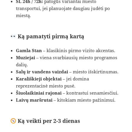
SL 24h / 72h:
patogūs variantai miesto
transportui, jei planuojate daugiau judėti po
miestą.
Ką pamatyti pirmą kartą
Gamla Stan
– klasikinis pirmo vizito akcentas.
Muziejai
– viena svarbiausių miesto programos
dalių.
Salų ir vandens vaizdai
– miesto išskirtinumas.
Karališkieji objektai
– jei domina
reprezentacinė miesto pusė.
Šiuolaikiniai rajonai
– kontrastui senamiesčiui.
Laivų maršrutai
– kitokiam miesto pažinimui.
Ką veikti per 2-3 dienas