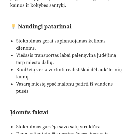
kainos ir kokybės santykį.
Naudingi patarimai
Stokholmas gerai suplanuojamas kelioms
dienoms.
Viešasis transportas labai palengvina judėjimą
tarp miesto dalių.
Biudžetą verta vertinti realistiškai dėl aukštesnių
kainų.
Vasarą miestą ypač malonu patirti iš vandens
pusės.
Įdomūs faktai
Stokholmas garsėja savo salų struktūra.
Daug keliautojų čia vertina švarą, tvarką ir