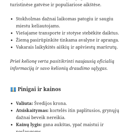
turistinėse gatvėse ir populiariose aikštėse.
Stokholmas dažnai laikomas patogiu ir saugiu
miestu keliautojams.
Viešajame transporte ir stotyse stebėkite daiktus.
Žiemą pasirūpinkite tinkama avalyne ir apranga.
Vakarais laikykitės aiškių ir apšviestų maršrutų.
Prieš kelionę verta pasitikrinti naujausią oficialią
informaciją ir savo kelionių draudimo sąlygas.
Pinigai ir kainos
Valiuta:
Švedijos krona.
Atsiskaitymas:
kortelės itin paplitusios, grynųjų
dažnai beveik nereikia.
Kainų lygis:
gana aukštas, ypač maistui ir
paslaugoms.