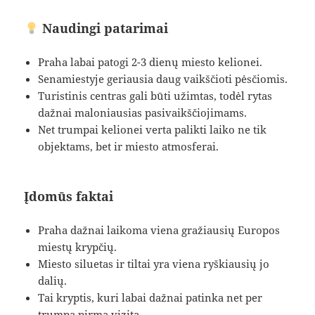
Naudingi patarimai
Praha labai patogi 2-3 dienų miesto kelionei.
Senamiestyje geriausia daug vaikščioti pėsčiomis.
Turistinis centras gali būti užimtas, todėl rytas
dažnai maloniausias pasivaikščiojimams.
Net trumpai kelionei verta palikti laiko ne tik
objektams, bet ir miesto atmosferai.
Įdomūs faktai
Praha dažnai laikoma viena gražiausių Europos
miestų krypčių.
Miesto siluetas ir tiltai yra viena ryškiausių jo
dalių.
Tai kryptis, kuri labai dažnai patinka net per
trumpą pirmą vizitą.