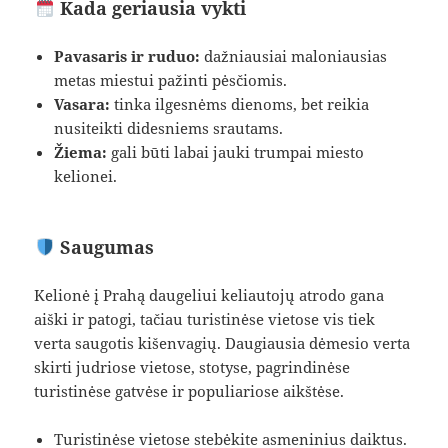
Kada geriausia vykti
Pavasaris ir ruduo:
dažniausiai maloniausias
metas miestui pažinti pėsčiomis.
Vasara:
tinka ilgesnėms dienoms, bet reikia
nusiteikti didesniems srautams.
Žiema:
gali būti labai jauki trumpai miesto
kelionei.
Saugumas
Kelionė į Prahą daugeliui keliautojų atrodo gana
aiški ir patogi, tačiau turistinėse vietose vis tiek
verta saugotis kišenvagių. Daugiausia dėmesio verta
skirti judriose vietose, stotyse, pagrindinėse
turistinėse gatvėse ir populiariose aikštėse.
Turistinėse vietose stebėkite asmeninius daiktus.