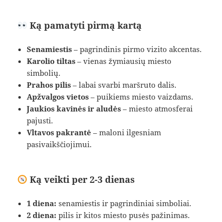
Ką pamatyti pirmą kartą
Senamiestis
– pagrindinis pirmo vizito akcentas.
Karolio tiltas
– vienas žymiausių miesto
simbolių.
Prahos pilis
– labai svarbi maršruto dalis.
Apžvalgos vietos
– puikiems miesto vaizdams.
Jaukios kavinės ir aludės
– miesto atmosferai
pajusti.
Vltavos pakrantė
– maloni ilgesniam
pasivaikščiojimui.
Ką veikti per 2-3 dienas
1 diena:
senamiestis ir pagrindiniai simboliai.
2 diena:
pilis ir kitos miesto pusės pažinimas.