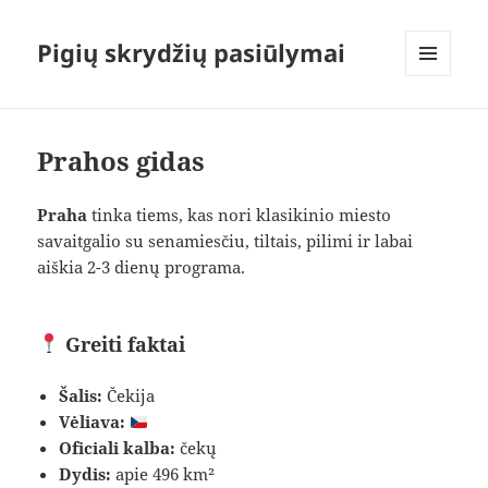
Pigių skrydžių pasiūlymai
MENIU
IR
VALDIKLIAI
Prahos gidas
Praha
tinka tiems, kas nori klasikinio miesto
savaitgalio su senamiesčiu, tiltais, pilimi ir labai
aiškia 2-3 dienų programa.
Greiti faktai
Šalis:
Čekija
Vėliava:
Oficiali kalba:
čekų
Dydis:
apie 496 km²