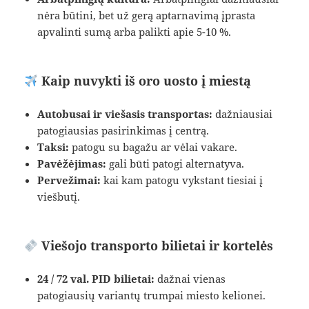
nėra būtini, bet už gerą aptarnavimą įprasta
apvalinti sumą arba palikti apie 5-10 %.
Kaip nuvykti iš oro uosto į miestą
Autobusai ir viešasis transportas:
dažniausiai
patogiausias pasirinkimas į centrą.
Taksi:
patogu su bagažu ar vėlai vakare.
Pavėžėjimas:
gali būti patogi alternatyva.
Pervežimai:
kai kam patogu vykstant tiesiai į
viešbutį.
Viešojo transporto bilietai ir kortelės
24 / 72 val. PID bilietai:
dažnai vienas
patogiausių variantų trumpai miesto kelionei.