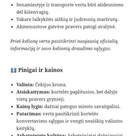
Senamiestyje ir transporte verta būti atidesniems
dėl kišenvagių.
Vakare laikykitės aiškių ir judresnių maršrutų.
Akmenuotose gatvėse pravers patogi avalynė.
Prieš kelionę verta pasitikrinti naujausią oficialią
informaciją ir savo kelionių draudimo sąlygas.
Pinigai ir kainos
Valiuta:
Čekijos krona.
Atsiskaitymas:
kortelės paplitusios, bet dalyje
vietų pravers grynieji.
Kainų lygis:
dažnai patogus miesto savaitgaliui.
Patarimas:
verta pasitikrinti kortelės
konvertavimo sąlygas ir vengti neaiškių valiutos
keityklų.
Arbatpinigių kultūra:
Arbatpinigiai dažniausiai