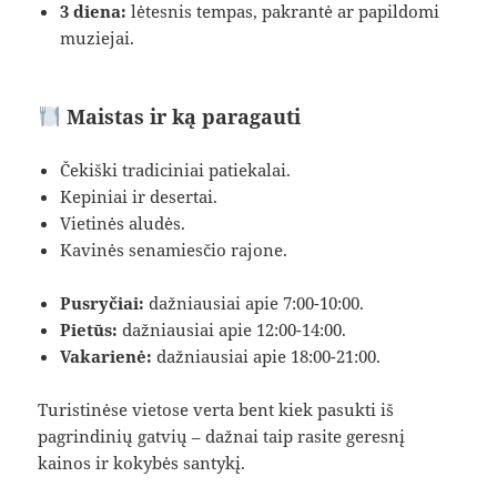
3 diena:
lėtesnis tempas, pakrantė ar papildomi
muziejai.
Maistas ir ką paragauti
Čekiški tradiciniai patiekalai.
Kepiniai ir desertai.
Vietinės aludės.
Kavinės senamiesčio rajone.
Pusryčiai:
dažniausiai apie 7:00-10:00.
Pietūs:
dažniausiai apie 12:00-14:00.
Vakarienė:
dažniausiai apie 18:00-21:00.
Turistinėse vietose verta bent kiek pasukti iš
pagrindinių gatvių – dažnai taip rasite geresnį
kainos ir kokybės santykį.