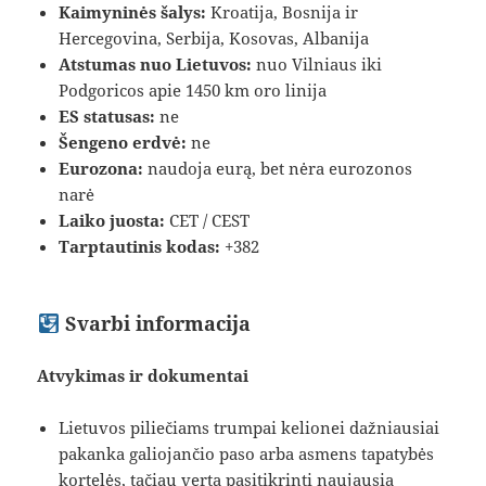
Kaimyninės šalys:
Kroatija, Bosnija ir
Hercegovina, Serbija, Kosovas, Albanija
Atstumas nuo Lietuvos:
nuo Vilniaus iki
Podgoricos apie 1450 km oro linija
ES statusas:
ne
Šengeno erdvė:
ne
Eurozona:
naudoja eurą, bet nėra eurozonos
narė
Laiko juosta:
CET / CEST
Tarptautinis kodas:
+382
Svarbi informacija
Atvykimas ir dokumentai
Lietuvos piliečiams trumpai kelionei dažniausiai
pakanka galiojančio paso arba asmens tapatybės
kortelės, tačiau verta pasitikrinti naujausią