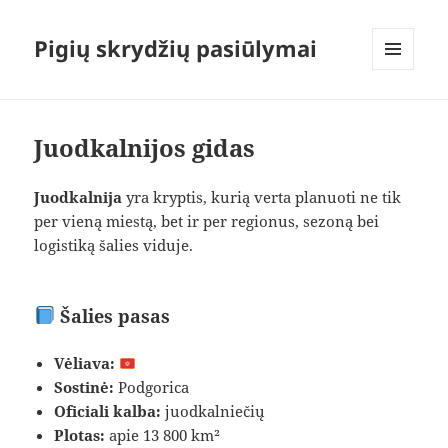
Pigių skrydžių pasiūlymai
MENIU
IR
VALDIKLIAI
Juodkalnijos gidas
Juodkalnija
yra kryptis, kurią verta planuoti ne tik
per vieną miestą, bet ir per regionus, sezoną bei
logistiką šalies viduje.
Šalies pasas
Vėliava:
Sostinė:
Podgorica
Oficiali kalba:
juodkalniečių
Plotas:
apie 13 800 km²