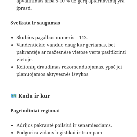
apvalinimas arba 5-10 % už gerą aptarnavimą yra
įprasti.
Sveikata ir saugumas
Skubios pagalbos numeris – 112.
Vandentiekio vanduo daug kur geriamas, bet
pakrantėje ar mažesnėse vietose verta pasitikrinti
vietoje.
Kelionių draudimas rekomenduojamas, ypač jei
planuojamos aktyvesnės išvykos.
Kada ir kur
Pagrindiniai regionai
Adrijos pakrantė poilsiui ir senamiesčiams.
Podgorica vidaus logistikai ir trumpam