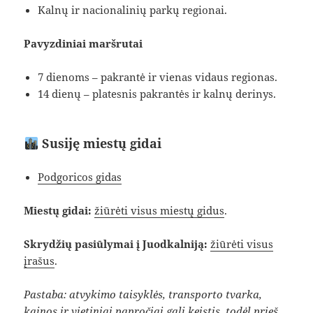
Kalnų ir nacionalinių parkų regionai.
Pavyzdiniai maršrutai
7 dienoms – pakrantė ir vienas vidaus regionas.
14 dienų – platesnis pakrantės ir kalnų derinys.
Susiję miestų gidai
Podgoricos gidas
Miestų gidai:
žiūrėti visus miestų gidus
.
Skrydžių pasiūlymai į Juodkalniją:
žiūrėti visus
įrašus
.
Pastaba: atvykimo taisyklės, transporto tvarka,
kainos ir vietiniai papročiai gali keistis, todėl prieš