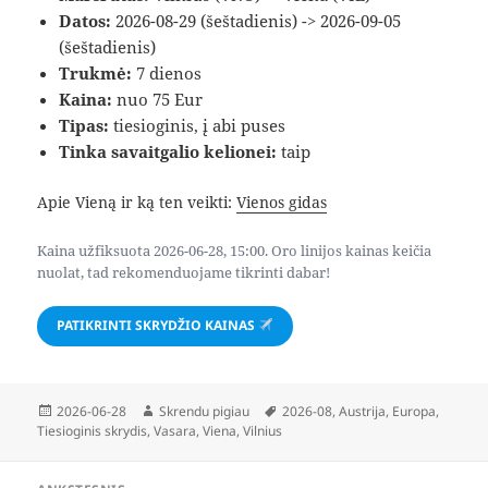
Datos:
2026-08-29 (šeštadienis) -> 2026-09-05
(šeštadienis)
Trukmė:
7 dienos
Kaina:
nuo 75 Eur
Tipas:
tiesioginis, į abi puses
Tinka savaitgalio kelionei:
taip
Apie Vieną ir ką ten veikti:
Vienos gidas
Kaina užfiksuota 2026-06-28, 15:00. Oro linijos kainas keičia
nuolat, tad rekomenduojame tikrinti dabar!
PATIKRINTI SKRYDŽIO KAINAS
Paskelbta
Autorius
Žymos
2026-06-28
Skrendu pigiau
2026-08
,
Austrija
,
Europa
,
Tiesioginis skrydis
,
Vasara
,
Viena
,
Vilnius
Navigacija