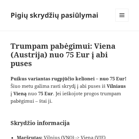
Pigių skrydžių pasiūlymai
MENIU
IR
VALDIKLIAI
Trumpam pabėgimui: Viena
(Austrija) nuo 75 Eur į abi
puses
Puikus variantas rugpjūčio kelionei – nuo 75 Eur!
Šiuo metu galima rasti skrydį į abi puses iš
Vilniaus
į
Vieną
nuo
75 Eur
. Jei ieškojote progos trumpam
pabėgimui – štai ji.
Skrydžio informacija
Maršrutas:
Vilnius (VNO) -> Viena (VIE)