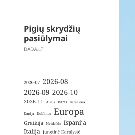
Pigių skrydžių
pasiūlymai
DADA.LT
2026-08
2026-07
2026-09
2026-10
2026-11
Baris
Airija
Barselona
Europa
Danija
Dublinas
Ispanija
Graikija
Helsinkis
Italija
Jungtinė Karalystė