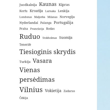
Kaunas
Kipras
Juodkalnija
Kroatija
Lenkija
Korfu
Larnaka
Norvegija
Londonas
Maljorka
Milanas
Portugalija
Nyderlandai
Palanga
Praha
Rodas
Prancūzija
Ruduo
Suomija
Stokholmas
Tenerifė
Tiesioginis skrydis
Vasara
Turkija
Vienas
persėdimas
Vilnius
Vokietija
Zadaras
Čekija