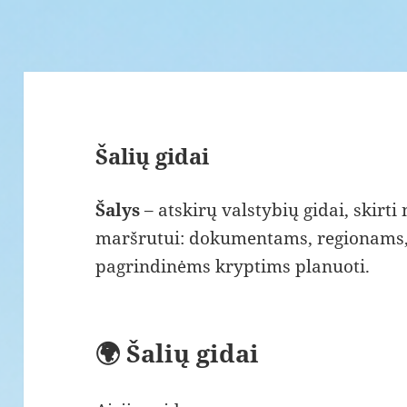
Šalių gidai
Šalys
– atskirų valstybių gidai, skirti
maršrutui: dokumentams, regionams, l
pagrindinėms kryptims planuoti.
🌍 Šalių gidai