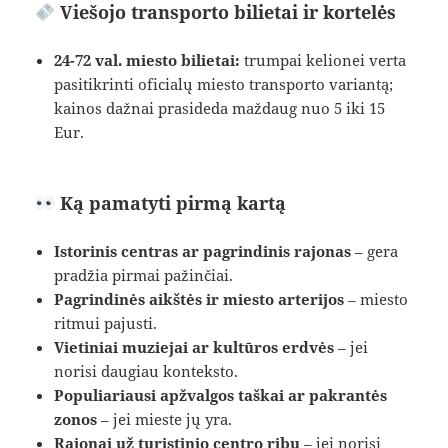
Viešojo transporto bilietai ir kortelės
24-72 val. miesto bilietai:
trumpai kelionei verta
pasitikrinti oficialų miesto transporto variantą;
kainos dažnai prasideda maždaug nuo 5 iki 15
Eur.
Ką pamatyti pirmą kartą
Istorinis centras ar pagrindinis rajonas
– gera
pradžia pirmai pažinčiai.
Pagrindinės aikštės ir miesto arterijos
– miesto
ritmui pajusti.
Vietiniai muziejai ar kultūros erdvės
– jei
norisi daugiau konteksto.
Populiariausi apžvalgos taškai ar pakrantės
zonos
– jei mieste jų yra.
Rajonai už turistinio centro ribų
– jei norisi