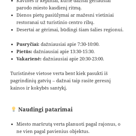
Kavinės ir kepiniai, kurie dažnai geriausiai
parodo miesto kasdienį ritmą.
Dienos pietų pasiūlymai ar mažesni vietiniai
restoranai už turistinio centro ribų.
Desertai ar gėrimai, būdingi šiam šalies regionui.
Pusryčiai:
dažniausiai apie 7:30-10:00.
Pietūs:
dažniausiai apie 13:30-15:30.
Vakarienė:
dažniausiai apie 20:30-23:00.
Turistinėse vietose verta bent kiek pasukti iš
pagrindinių gatvių – dažnai taip rasite geresnį
kainos ir kokybės santykį.
Naudingi patarimai
Miesto maršrutą verta planuoti pagal rajonus, o
ne vien pagal pavienius objektus.