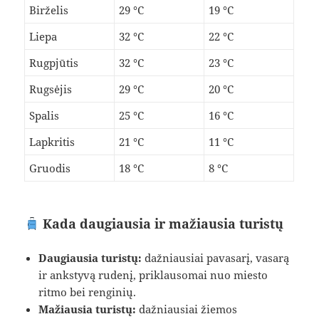
Birželis
29 °C
19 °C
Liepa
32 °C
22 °C
Rugpjūtis
32 °C
23 °C
Rugsėjis
29 °C
20 °C
Spalis
25 °C
16 °C
Lapkritis
21 °C
11 °C
Gruodis
18 °C
8 °C
Kada daugiausia ir mažiausia turistų
Daugiausia turistų:
dažniausiai pavasarį, vasarą
ir ankstyvą rudenį, priklausomai nuo miesto
ritmo bei renginių.
Mažiausia turistų:
dažniausiai žiemos