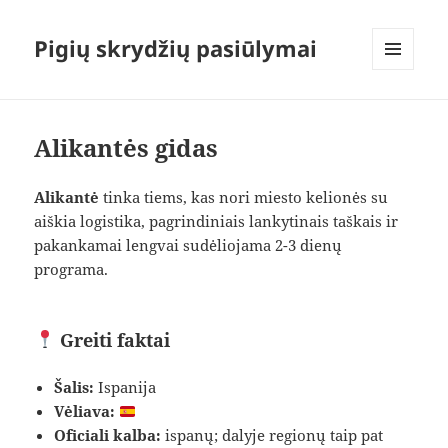
Pigių skrydžių pasiūlymai
MENIU
IR
VALDIKLIAI
Alikantės gidas
Alikantė
tinka tiems, kas nori miesto kelionės su
aiškia logistika, pagrindiniais lankytinais taškais ir
pakankamai lengvai sudėliojama 2-3 dienų
programa.
Greiti faktai
Šalis:
Ispanija
Vėliava:
Oficiali kalba:
ispanų; dalyje regionų taip pat