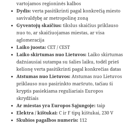
vartojamos regioninės kalbos
Dydis:
verta pasitikrinti pagal konkrečią miesto
savivaldybę ar metropolinę zoną
Gyventojų skaičius:
tikslus skaičius priklauso
nuo to, ar skaičiuojamas miestas, ar visa
aglomeracija
Laiko juosta:
CET / CEST
Laiko skirtumas nuo Lietuvos:
Laiko skirtumas
dažniausiai sutampa su šalies laiku, todėl prieš
kelionę verta pasitikrinti pagal konkrečias datas
Atstumas nuo Lietuvos:
Atstumas nuo Lietuvos
priklauso nuo pasirinkto maršruto, tačiau ši
kryptis pasiekiama reguliariais Europos
skrydžiais
Ar miestas yra Europos Sąjungoje:
taip
Elektra / kištukai:
C ir F tipų kištukai, 230 V
Skubios pagalbos numeris:
112