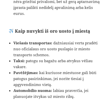
nėra griežtai privalomi, bet už gerą aptarnavimą
įprasta palikti nedidelį apvalinimą arba kelis
eurus.
Kaip nuvykti iš oro uosto į miestą
Viešasis transportas:
dažniausiai verta pradėti
nuo oficialaus oro uosto puslapio ir miesto
transporto schemos.
Taksi:
patogu su bagažu arba atvykus vėliau
vakare.
Pavėžėjimas:
kai kuriuose miestuose gali būti
patogus pasirinkimas, jei norite tiesiai į
apgyvendinimo vietą.
Automobilio nuoma:
labiau praverčia, jei
planuojate išvykas už miesto ribų.