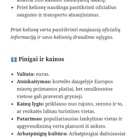
Prieš kelionę naudinga pasitikrinti oficialius
saugumo ir transporto atnaujinimus.
Prieš kelionę verta pasitikrinti naujausią oficialią
informaciją ir savo kelionių draudimo sąlygas.
Pinigai ir kainos
Valiuta:
euras.
Atsiskaitymas:
kortelės daugelyje Europos
miestų priimamos plačiai, bet smulkesnėse
vietose gali praversti grynieji.
Kainų lygis:
priklauso nuo rajono, sezono ir to,
ar renkatės labiau turistines vietas.
Patarimas:
populiariausias lankytinas vietas ir
apgyvendinimą verta planuoti iš anksto.
Arbatpinigių kultūra:
Arbatpinigiai dažniausiai