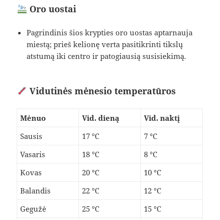
Oro uostai
Pagrindinis šios krypties oro uostas aptarnauja
miestą; prieš kelionę verta pasitikrinti tikslų
atstumą iki centro ir patogiausią susisiekimą.
Vidutinės mėnesio temperatūros
Mėnuo
Vid. dieną
Vid. naktį
Sausis
17 °C
7 °C
Vasaris
18 °C
8 °C
Kovas
20 °C
10 °C
Balandis
22 °C
12 °C
Gegužė
25 °C
15 °C