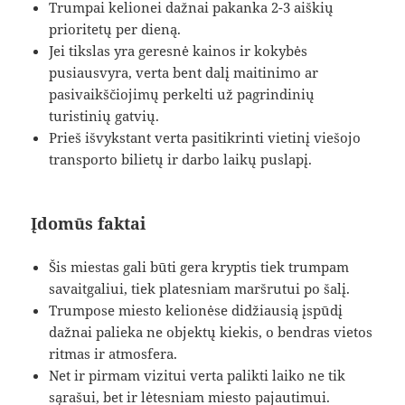
Trumpai kelionei dažnai pakanka 2-3 aiškių
prioritetų per dieną.
Jei tikslas yra geresnė kainos ir kokybės
pusiausvyra, verta bent dalį maitinimo ar
pasivaikščiojimų perkelti už pagrindinių
turistinių gatvių.
Prieš išvykstant verta pasitikrinti vietinį viešojo
transporto bilietų ir darbo laikų puslapį.
Įdomūs faktai
Šis miestas gali būti gera kryptis tiek trumpam
savaitgaliui, tiek platesniam maršrutui po šalį.
Trumpose miesto kelionėse didžiausią įspūdį
dažnai palieka ne objektų kiekis, o bendras vietos
ritmas ir atmosfera.
Net ir pirmam vizitui verta palikti laiko ne tik
sąrašui, bet ir lėtesniam miesto pajautimui.