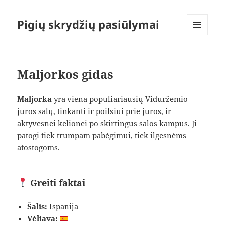
Pigių skrydžių pasiūlymai
MENIU
IR
VALDIKLIAI
Maljorkos gidas
Maljorka
yra viena populiariausių Viduržemio
jūros salų, tinkanti ir poilsiui prie jūros, ir
aktyvesnei kelionei po skirtingus salos kampus. Ji
patogi tiek trumpam pabėgimui, tiek ilgesnėms
atostogoms.
Greiti faktai
Šalis:
Ispanija
Vėliava: