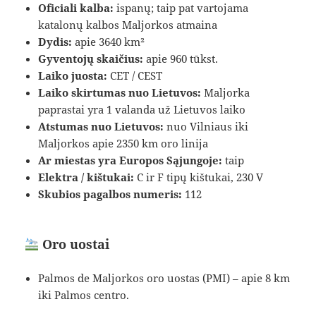
Oficiali kalba:
ispanų; taip pat vartojama
katalonų kalbos Maljorkos atmaina
Dydis:
apie 3640 km²
Gyventojų skaičius:
apie 960 tūkst.
Laiko juosta:
CET / CEST
Laiko skirtumas nuo Lietuvos:
Maljorka
paprastai yra 1 valanda už Lietuvos laiko
Atstumas nuo Lietuvos:
nuo Vilniaus iki
Maljorkos apie 2350 km oro linija
Ar miestas yra Europos Sąjungoje:
taip
Elektra / kištukai:
C ir F tipų kištukai, 230 V
Skubios pagalbos numeris:
112
Oro uostai
Palmos de Maljorkos oro uostas (PMI) – apie 8 km
iki Palmos centro.