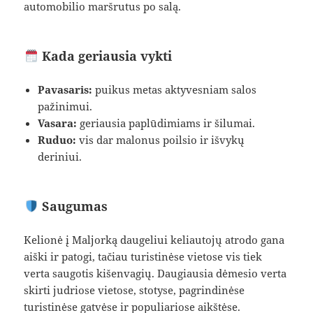
automobilio maršrutus po salą.
Kada geriausia vykti
Pavasaris:
puikus metas aktyvesniam salos
pažinimui.
Vasara:
geriausia paplūdimiams ir šilumai.
Ruduo:
vis dar malonus poilsio ir išvykų
deriniui.
Saugumas
Kelionė į Maljorką daugeliui keliautojų atrodo gana
aiški ir patogi, tačiau turistinėse vietose vis tiek
verta saugotis kišenvagių. Daugiausia dėmesio verta
skirti judriose vietose, stotyse, pagrindinėse
turistinėse gatvėse ir populiariose aikštėse.