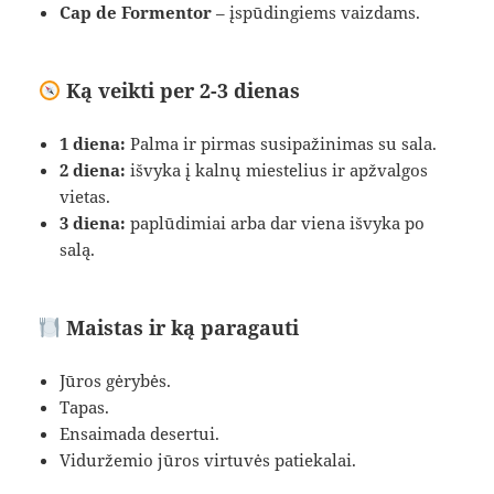
Cap de Formentor
– įspūdingiems vaizdams.
Ką veikti per 2-3 dienas
1 diena:
Palma ir pirmas susipažinimas su sala.
2 diena:
išvyka į kalnų miestelius ir apžvalgos
vietas.
3 diena:
paplūdimiai arba dar viena išvyka po
salą.
Maistas ir ką paragauti
Jūros gėrybės.
Tapas.
Ensaimada desertui.
Viduržemio jūros virtuvės patiekalai.