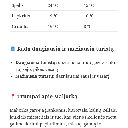
Spalis
24 °C
15 °C
Lapkritis
19 °C
10 °C
Gruodis
16 °C
8 °C
Kada daugiausia ir mažiausia turistų
Daugiausia turistų:
dažniausiai nuo gegužės iki
rugsėjo, pikas vasarą.
Mažiausia turistų:
dažniausiai sausį ir vasarį.
Trumpai apie Maljorką
Maljorka garsėja įlankomis, kurortais, kalnų keliais,
jaukiais miesteliais ir tuo, kad vienos kelionės metu
galima derinti paplūdimius, miestą, gamtą ir