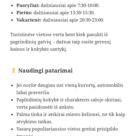
Pusryčiai:
dažniausiai apie 7:30-10:00.
Pietūs:
dažniausiai apie 13:30-15:30.
Vakarienė:
dažniausiai apie 20:30-23:00.
Turistinėse vietose verta bent kiek pasukti iš
pagrindinių gatvių – dažnai taip rasite geresnį
kainos ir kokybės santykį.
Naudingi patarimai
Jei norite daugiau nei vieną kurortą, automobilis
labai praverčia.
Paplūdimių kokybė ir charakteris saloje skiriasi,
verta pasidomėti iš anksto.
Palma tinka ir atskirai miesto kelionei, ne tik kaip
atvykimo taškas.
Vasarą populiariausios vietos greitai prisipildo