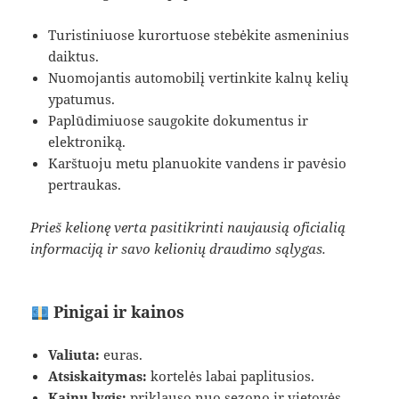
Turistiniuose kurortuose stebėkite asmeninius
daiktus.
Nuomojantis automobilį vertinkite kalnų kelių
ypatumus.
Paplūdimiuose saugokite dokumentus ir
elektroniką.
Karštuoju metu planuokite vandens ir pavėsio
pertraukas.
Prieš kelionę verta pasitikrinti naujausią oficialią
informaciją ir savo kelionių draudimo sąlygas.
Pinigai ir kainos
Valiuta:
euras.
Atsiskaitymas:
kortelės labai paplitusios.
Kainų lygis:
priklauso nuo sezono ir vietovės,