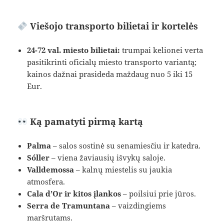
Viešojo transporto bilietai ir kortelės
24-72 val. miesto bilietai:
trumpai kelionei verta
pasitikrinti oficialų miesto transporto variantą;
kainos dažnai prasideda maždaug nuo 5 iki 15
Eur.
Ką pamatyti pirmą kartą
Palma
– salos sostinė su senamiesčiu ir katedra.
Sóller
– viena žaviausių išvykų saloje.
Valldemossa
– kalnų miestelis su jaukia
atmosfera.
Cala d’Or ir kitos įlankos
– poilsiui prie jūros.
Serra de Tramuntana
– vaizdingiems
maršrutams.