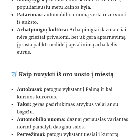
populiariausiu metu kainos kyla.
Patarimas:
automobilio nuomą verta rezervuoti
iš anksto.
Arbatpinigių kultūra:
Arbatpinigiai dažniausiai
nėra griežtai privalomi, bet už gerą aptarnavimą
įprasta palikti nedidelį apvalinimą arba kelis
eurus.
Kaip nuvykti iš oro uosto į miestą
Autobusai:
patogūs vykstant į Palmą ir kai
kuriuos kurortus.
Taksi:
geras pasirinkimas atvykus vėlai ar su
bagažu.
Automobilio nuoma:
dažnai geriausias variantas
norint pamatyti daugiau salos.
Pervežimai:
patogu vykstant tiesiai į kurortą.