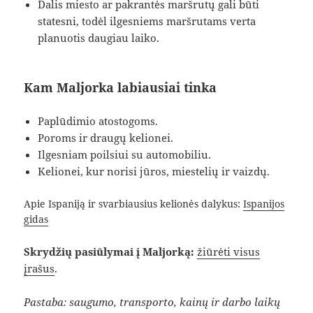
Dalis miesto ar pakrantės maršrutų gali būti
statesni, todėl ilgesniems maršrutams verta
planuotis daugiau laiko.
Kam Maljorka labiausiai tinka
Paplūdimio atostogoms.
Poroms ir draugų kelionei.
Ilgesniam poilsiui su automobiliu.
Kelionei, kur norisi jūros, miestelių ir vaizdų.
Apie Ispaniją ir svarbiausius kelionės dalykus:
Ispanijos
gidas
Skrydžių pasiūlymai į Maljorką:
žiūrėti visus
įrašus
.
Pastaba: saugumo, transporto, kainų ir darbo laikų