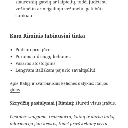
siauresnių gatvių ar laiptelių, todėl judėti su
vežimėliu ar neįgaliojo vežimėliu gali būti
sunkiau.
Kam Riminis labiausiai tinka
Poilsiui prie jūros.
Poroms ir draugų kelionei.
Vasaros atostogoms.
Lengvam itališkam pajūrio savaitgaliui.
Apie Italiją ir svarbiausius kelionės dalykus:
Italijos
gidas
Skrydžių pasiūlymai į Riminį:
žiūrėti visus įrašus
.
Pastaba: saugumo, transporto, kainų ir darbo laikų
informacija gali keistis, todėl prieš kelionę verta