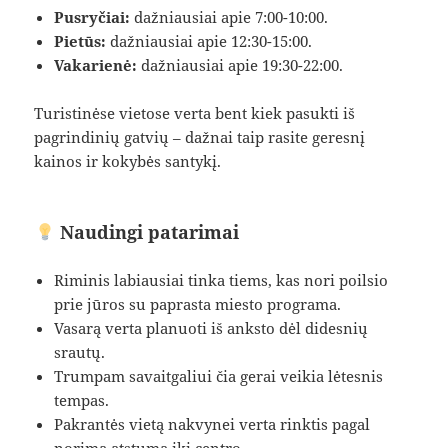
Pusryčiai:
dažniausiai apie 7:00-10:00.
Pietūs:
dažniausiai apie 12:30-15:00.
Vakarienė:
dažniausiai apie 19:30-22:00.
Turistinėse vietose verta bent kiek pasukti iš
pagrindinių gatvių – dažnai taip rasite geresnį
kainos ir kokybės santykį.
Naudingi patarimai
Riminis labiausiai tinka tiems, kas nori poilsio
prie jūros su paprasta miesto programa.
Vasarą verta planuoti iš anksto dėl didesnių
srautų.
Trumpam savaitgaliui čia gerai veikia lėtesnis
tempas.
Pakrantės vietą nakvynei verta rinktis pagal