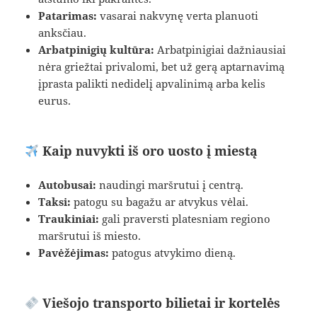
Patarimas:
vasarai nakvynę verta planuoti
anksčiau.
Arbatpinigių kultūra:
Arbatpinigiai dažniausiai
nėra griežtai privalomi, bet už gerą aptarnavimą
įprasta palikti nedidelį apvalinimą arba kelis
eurus.
Kaip nuvykti iš oro uosto į miestą
Autobusai:
naudingi maršrutui į centrą.
Taksi:
patogu su bagažu ar atvykus vėlai.
Traukiniai:
gali praversti platesniam regiono
maršrutui iš miesto.
Pavėžėjimas:
patogus atvykimo dieną.
Viešojo transporto bilietai ir kortelės