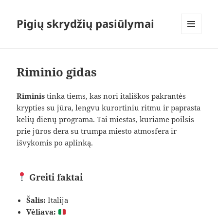
Pigių skrydžių pasiūlymai
MENIU
IR
VALDIKLIAI
Riminio gidas
Riminis
tinka tiems, kas nori itališkos pakrantės
krypties su jūra, lengvu kurortiniu ritmu ir paprasta
kelių dienų programa. Tai miestas, kuriame poilsis
prie jūros dera su trumpa miesto atmosfera ir
išvykomis po aplinką.
Greiti faktai
Šalis:
Italija
Vėliava: