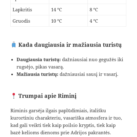
Lapkritis
14 °C
8 °C
Gruodis
10 °C
4 °C
Kada daugiausia ir mažiausia turistų
Daugiausia turistų:
dažniausiai nuo gegužės iki
rugsėjo, pikas vasarą.
Mažiausia turistų:
dažniausiai sausį ir vasarį.
Trumpai apie Riminį
Riminis garsėja ilgais paplūdimiais, itališku
kurortiniu charakteriu, vasariška atmosfera ir tuo,
kad gali veikti tiek kaip poilsio kryptis, tiek kaip
bazė kelioms dienoms prie Adrijos pakrantės.