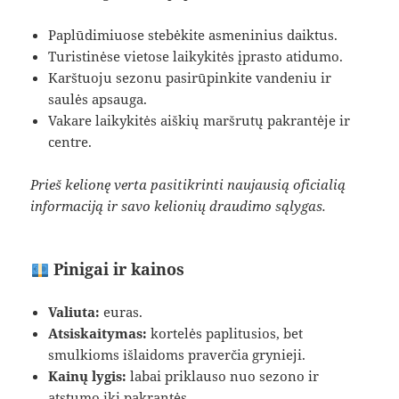
Paplūdimiuose stebėkite asmeninius daiktus.
Turistinėse vietose laikykitės įprasto atidumo.
Karštuoju sezonu pasirūpinkite vandeniu ir
saulės apsauga.
Vakare laikykitės aiškių maršrutų pakrantėje ir
centre.
Prieš kelionę verta pasitikrinti naujausią oficialią
informaciją ir savo kelionių draudimo sąlygas.
Pinigai ir kainos
Valiuta:
euras.
Atsiskaitymas:
kortelės paplitusios, bet
smulkioms išlaidoms praverčia grynieji.
Kainų lygis:
labai priklauso nuo sezono ir
atstumo iki pakrantės.