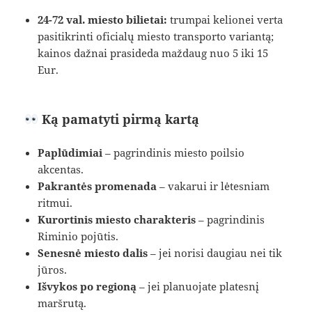
24-72 val. miesto bilietai:
trumpai kelionei verta
pasitikrinti oficialų miesto transporto variantą;
kainos dažnai prasideda maždaug nuo 5 iki 15
Eur.
Ką pamatyti pirmą kartą
Paplūdimiai
– pagrindinis miesto poilsio
akcentas.
Pakrantės promenada
– vakarui ir lėtesniam
ritmui.
Kurortinis miesto charakteris
– pagrindinis
Riminio pojūtis.
Senesnė miesto dalis
– jei norisi daugiau nei tik
jūros.
Išvykos po regioną
– jei planuojate platesnį
maršrutą.