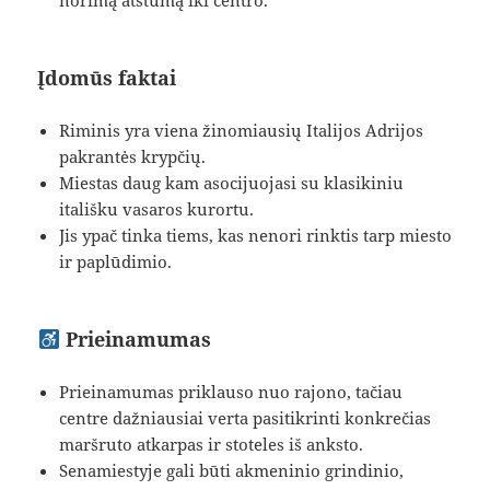
norimą atstumą iki centro.
Įdomūs faktai
Riminis yra viena žinomiausių Italijos Adrijos
pakrantės krypčių.
Miestas daug kam asocijuojasi su klasikiniu
itališku vasaros kurortu.
Jis ypač tinka tiems, kas nenori rinktis tarp miesto
ir paplūdimio.
Prieinamumas
Prieinamumas priklauso nuo rajono, tačiau
centre dažniausiai verta pasitikrinti konkrečias
maršruto atkarpas ir stoteles iš anksto.
Senamiestyje gali būti akmeninio grindinio,