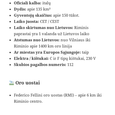
Oficiali kalba:
italų
Dydis:
apie 135 km²
Gyventojų skaičius:
apie 150 tūkst.
Laiko juosta:
CET / CEST
Laiko skirtumas nuo Lietuvos:
Riminis
paprastai yra 1 valanda už Lietuvos laiko
Atstumas nuo Lietuvos:
nuo Vilniaus iki
Riminio apie 1400 km oro linija
Ar miestas yra Europos Sąjungoje:
taip
Elektra / kištukai:
C ir F tipų kištukai, 230 V
Skubios pagalbos numeris:
112
Oro uostai
Federico Fellini oro uostas (RMI) – apie 6 km iki
Riminio centro.