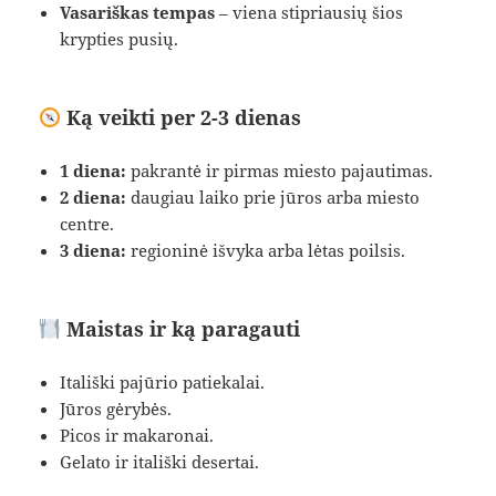
Vasariškas tempas
– viena stipriausių šios
krypties pusių.
Ką veikti per 2-3 dienas
1 diena:
pakrantė ir pirmas miesto pajautimas.
2 diena:
daugiau laiko prie jūros arba miesto
centre.
3 diena:
regioninė išvyka arba lėtas poilsis.
Maistas ir ką paragauti
Itališki pajūrio patiekalai.
Jūros gėrybės.
Picos ir makaronai.
Gelato ir itališki desertai.