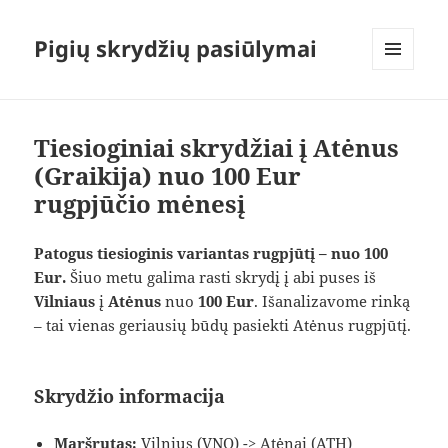
Pigių skrydžių pasiūlymai
MENIU
IR
VALDIKLIAI
Tiesioginiai skrydžiai į Atėnus
(Graikija) nuo 100 Eur
rugpjūčio mėnesį
Patogus tiesioginis variantas rugpjūtį – nuo 100
Eur.
Šiuo metu galima rasti skrydį į abi puses iš
Vilniaus
į
Atėnus
nuo
100 Eur
. Išanalizavome rinką
– tai vienas geriausių būdų pasiekti Atėnus rugpjūtį.
Skrydžio informacija
Maršrutas:
Vilnius (VNO) -> Atėnai (ATH)