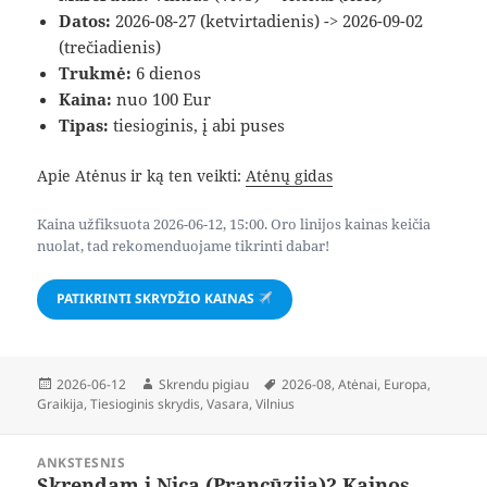
Datos:
2026-08-27 (ketvirtadienis) -> 2026-09-02
(trečiadienis)
Trukmė:
6 dienos
Kaina:
nuo 100 Eur
Tipas:
tiesioginis, į abi puses
Apie Atėnus ir ką ten veikti:
Atėnų gidas
Kaina užfiksuota 2026-06-12, 15:00. Oro linijos kainas keičia
nuolat, tad rekomenduojame tikrinti dabar!
PATIKRINTI SKRYDŽIO KAINAS
Paskelbta
Autorius
Žymos
2026-06-12
Skrendu pigiau
2026-08
,
Atėnai
,
Europa
,
Graikija
,
Tiesioginis skrydis
,
Vasara
,
Vilnius
Navigacija
ANKSTESNIS
tarp
Skrendam į Nicą (Prancūzija)? Kainos
Ankstesnis