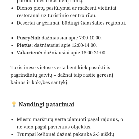
parodo miesto kasdienį ritmą.
Dienos pietų pasiūlymai ar mažesni vietiniai
restoranai už turistinio centro ribų.
Desertai ar gėrimai, būdingi šiam šalies regionui.
Pusryčiai:
dažniausiai apie 7:00-10:00.
Pietūs:
dažniausiai apie 12:00-14:00.
Vakarienė:
dažniausiai apie 18:00-21:00.
Turistinėse vietose verta bent kiek pasukti iš
pagrindinių gatvių – dažnai taip rasite geresnį
kainos ir kokybės santykį.
Naudingi patarimai
Miesto maršrutą verta planuoti pagal rajonus, o
ne vien pagal pavienius objektus.
Trumpai kelionei dažnai pakanka 2-3 aiškių