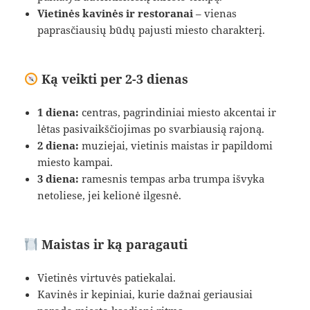
Vietinės kavinės ir restoranai
– vienas
paprasčiausių būdų pajusti miesto charakterį.
Ką veikti per 2-3 dienas
1 diena:
centras, pagrindiniai miesto akcentai ir
lėtas pasivaikščiojimas po svarbiausią rajoną.
2 diena:
muziejai, vietinis maistas ir papildomi
miesto kampai.
3 diena:
ramesnis tempas arba trumpa išvyka
netoliese, jei kelionė ilgesnė.
Maistas ir ką paragauti
Vietinės virtuvės patiekalai.
Kavinės ir kepiniai, kurie dažnai geriausiai