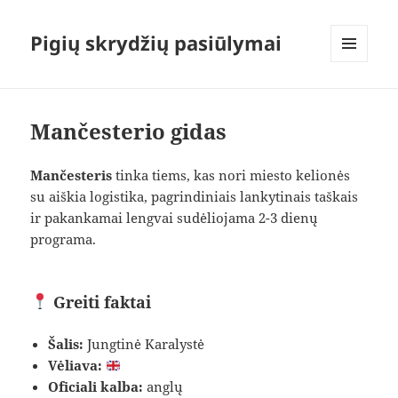
Pigių skrydžių pasiūlymai
MENIU
IR
VALDIKLIAI
Mančesterio gidas
Mančesteris
tinka tiems, kas nori miesto kelionės
su aiškia logistika, pagrindiniais lankytinais taškais
ir pakankamai lengvai sudėliojama 2-3 dienų
programa.
Greiti faktai
Šalis:
Jungtinė Karalystė
Vėliava:
Oficiali kalba:
anglų