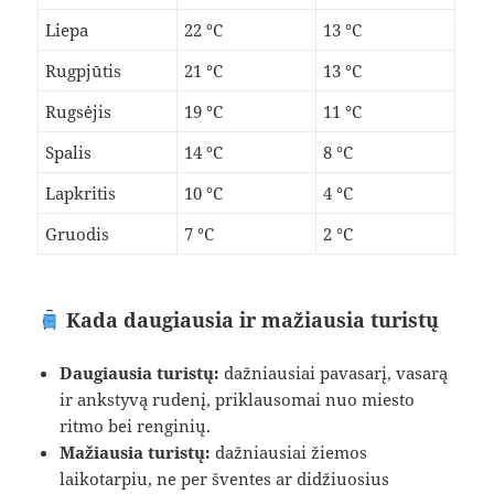
Liepa
22 °C
13 °C
Rugpjūtis
21 °C
13 °C
Rugsėjis
19 °C
11 °C
Spalis
14 °C
8 °C
Lapkritis
10 °C
4 °C
Gruodis
7 °C
2 °C
Kada daugiausia ir mažiausia turistų
Daugiausia turistų:
dažniausiai pavasarį, vasarą
ir ankstyvą rudenį, priklausomai nuo miesto
ritmo bei renginių.
Mažiausia turistų:
dažniausiai žiemos
laikotarpiu, ne per šventes ar didžiuosius