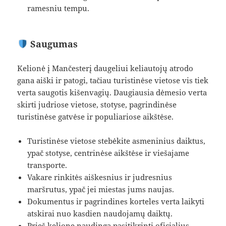
ramesniu tempu.
Saugumas
Kelionė į Mančesterį daugeliui keliautojų atrodo
gana aiški ir patogi, tačiau turistinėse vietose vis tiek
verta saugotis kišenvagių. Daugiausia dėmesio verta
skirti judriose vietose, stotyse, pagrindinėse
turistinėse gatvėse ir populiariose aikštėse.
Turistinėse vietose stebėkite asmeninius daiktus,
ypač stotyse, centrinėse aikštėse ir viešajame
transporte.
Vakare rinkitės aiškesnius ir judresnius
maršrutus, ypač jei miestas jums naujas.
Dokumentus ir pagrindines korteles verta laikyti
atskirai nuo kasdien naudojamų daiktų.
Prieš kelionę naudinga pasitikrinti oficialius