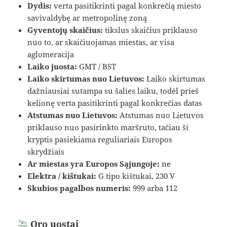
Dydis:
verta pasitikrinti pagal konkrečią miesto
savivaldybę ar metropolinę zoną
Gyventojų skaičius:
tikslus skaičius priklauso
nuo to, ar skaičiuojamas miestas, ar visa
aglomeracija
Laiko juosta:
GMT / BST
Laiko skirtumas nuo Lietuvos:
Laiko skirtumas
dažniausiai sutampa su šalies laiku, todėl prieš
kelionę verta pasitikrinti pagal konkrečias datas
Atstumas nuo Lietuvos:
Atstumas nuo Lietuvos
priklauso nuo pasirinkto maršruto, tačiau ši
kryptis pasiekiama reguliariais Europos
skrydžiais
Ar miestas yra Europos Sąjungoje:
ne
Elektra / kištukai:
G tipo kištukai, 230 V
Skubios pagalbos numeris:
999 arba 112
Oro uostai