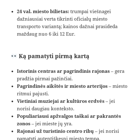
24 val. miesto bilietas:
trumpai viešnagei
dažniausiai verta tikrinti oficialų miesto
transporto variantą; kainos dažnai prasideda
maždaug nuo 6 iki 12 Eur.
Ką pamatyti pirmą kartą
Istorinis centras ar pagrindinis rajonas
– gera
pradžia pirmai pažinčiai.
Pagrindinės aikštės ir miesto arterijos
– miesto
ritmui pajusti.
Vietiniai muziejai ar kultūros erdvės
– jei
norisi daugiau konteksto.
Populiariausi apžvalgos taškai ar pakrantės
zonos
– jei mieste jų yra.
Rajonai už turistinio centro ribų
– jei norisi
pamatyti autentiškesnį miesto tempą.