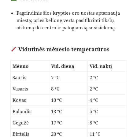
Pagrindinis šios krypties oro uostas aptarnauja
miestą; prieš kelionę verta pasitikrinti tikslų
atstumą iki centro ir patogiausią susisiekimą.
Vidutinės mėnesio temperatūros
Mėnuo
Vid. dieną
Vid. naktį
Sausis
7 °C
2 °C
Vasaris
8 °C
2 °C
Kovas
10 °C
4 °C
Balandis
13 °C
5 °C
Gegužė
17 °C
8 °C
Birželis
20 °C
11 °C