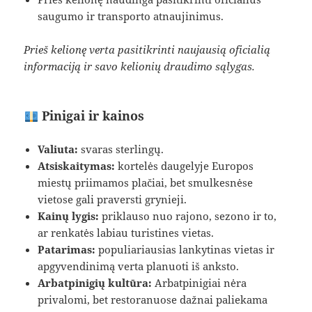
saugumo ir transporto atnaujinimus.
Prieš kelionę verta pasitikrinti naujausią oficialią
informaciją ir savo kelionių draudimo sąlygas.
Pinigai ir kainos
Valiuta:
svaras sterlingų.
Atsiskaitymas:
kortelės daugelyje Europos
miestų priimamos plačiai, bet smulkesnėse
vietose gali praversti grynieji.
Kainų lygis:
priklauso nuo rajono, sezono ir to,
ar renkatės labiau turistines vietas.
Patarimas:
populiariausias lankytinas vietas ir
apgyvendinimą verta planuoti iš anksto.
Arbatpinigių kultūra:
Arbatpinigiai nėra
privalomi, bet restoranuose dažnai paliekama