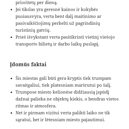
prioritetų per dieną.
Jei tikslas yra geresnė kainos ir kokybės
pusiausvyra, verta bent dalį maitinimo ar
pasivaikščiojimų perkelti už pagrindinių
turistinių gatvių.
Prieš išvykstant verta pasitikrinti vietinį viešojo
transporto bilietų ir darbo laikų puslapį.
Įdomūs faktai
Šis miestas gali būti gera kryptis tiek trumpam
savaitgaliui, tiek platesniam maršrutui po šalį.
Trumpose miesto kelionėse didžiausią įspūdį
dažnai palieka ne objektų kiekis, o bendras vietos
ritmas ir atmosfera.
Net ir pirmam vizitui verta palikti laiko ne tik
sąrašui, bet ir lėtesniam miesto pajautimui.