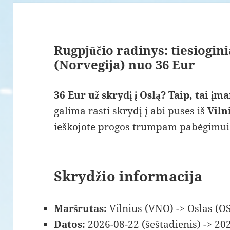
Rugpjūčio radinys: tiesiogini
(Norvegija) nuo 36 Eur
36 Eur už skrydį į Oslą? Taip, tai į
galima rasti skrydį į abi puses iš
Viln
ieškojote progos trumpam pabėgimui –
Skrydžio informacija
Maršrutas:
Vilnius (VNO) -> Oslas (O
Datos:
2026-08-22 (šeštadienis) -> 202