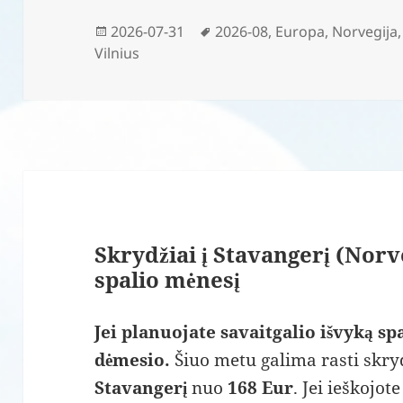
Paskelbta
Žymos
2026-07-31
2026-08
,
Europa
,
Norvegija
Vilnius
Skrydžiai į Stavangerį (Norv
spalio mėnesį
Jei planuojate savaitgalio išvyką spa
dėmesio.
Šiuo metu galima rasti skryd
Stavangerį
nuo
168 Eur
. Jei ieškoj