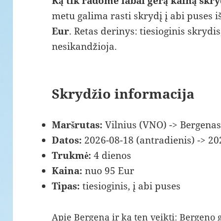
Ką tik radome labai gerą kainą skryd
metu galima rasti skrydį į abi puses i
Eur
. Retas derinys: tiesioginis skrydi
nesikandžioja.
Skrydžio informacija
Maršrutas:
Vilnius (VNO) -> Bergena
Datos:
2026-08-18 (antradienis) -> 20
Trukmė:
4 dienos
Kaina:
nuo 95 Eur
Tipas:
tiesioginis, į abi puses
Apie Bergeną ir ką ten veikti:
Bergeno 