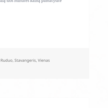
slią šios minutės kainą pamatysite
,
Ruduo
,
Stavangeris
,
Vienas