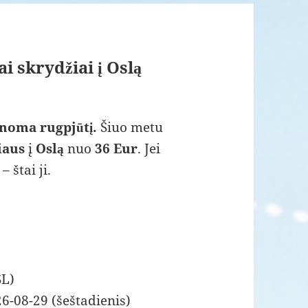
ai skrydžiai į Oslą
manoma rugpjūtį.
Šiuo metu
iaus
į
Oslą
nuo
36 Eur
. Jei
 štai ji.
SL)
6-08-29 (šeštadienis)