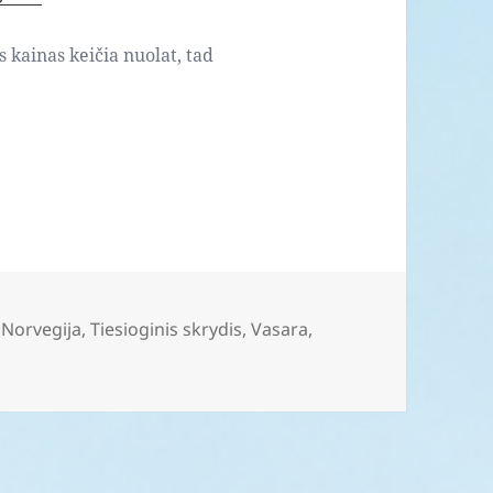
s kainas keičia nuolat, tad
,
Norvegija
,
Tiesioginis skrydis
,
Vasara
,