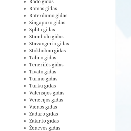
Rodo gidas
Romos gidas
Roterdamo gidas
Singapūro gidas
Splito gidas
Stambulo gidas
Stavangerio gidas
Stokholmo gidas
Talino gidas
Tenerifės gidas
Tivato gidas
Turino gidas
Turku gidas
Valensijos gidas
Venecijos gidas
Vienos gidas
Zadaro gidas
Zakinto gidas
Ženevos gidas