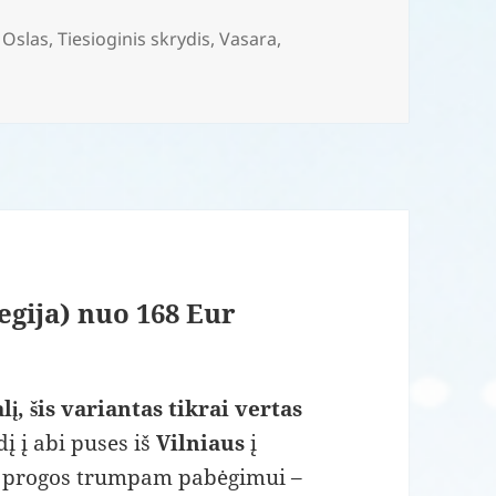
,
Oslas
,
Tiesioginis skrydis
,
Vasara
,
egija) nuo 168 Eur
lį, šis variantas tikrai vertas
į į abi puses iš
Vilniaus
į
ote progos trumpam pabėgimui –