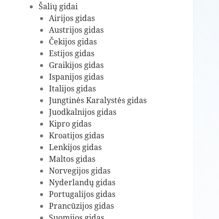
Šalių gidai
Airijos gidas
Austrijos gidas
Čekijos gidas
Estijos gidas
Graikijos gidas
Ispanijos gidas
Italijos gidas
Jungtinės Karalystės gidas
Juodkalnijos gidas
Kipro gidas
Kroatijos gidas
Lenkijos gidas
Maltos gidas
Norvegijos gidas
Nyderlandų gidas
Portugalijos gidas
Prancūzijos gidas
Suomijos gidas