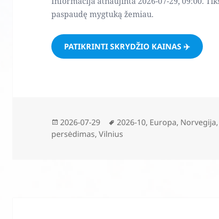
Informacija atnaujinta 2026-07-29, 09:00. Tik
paspaudę mygtuką žemiau.
PATIKRINTI SKRYDŽIO KAINAS ✈️
Paskelbta
Žymos
2026-07-29
2026-10
,
Europa
,
Norvegija
persėdimas
,
Vilnius