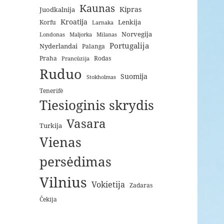
Kaunas
Kipras
Juodkalnija
Kroatija
Lenkija
Korfu
Larnaka
Norvegija
Londonas
Maljorka
Milanas
Portugalija
Nyderlandai
Palanga
Praha
Rodas
Prancūzija
Ruduo
Suomija
Stokholmas
Tenerifė
Tiesioginis skrydis
Vasara
Turkija
Vienas
persėdimas
Vilnius
Vokietija
Zadaras
Čekija