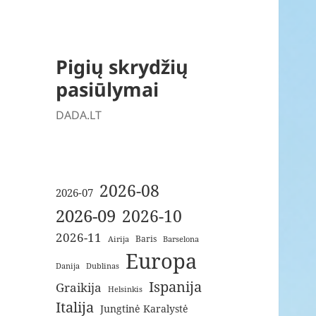
Pigių skrydžių
pasiūlymai
DADA.LT
2026-08
2026-07
2026-09
2026-10
2026-11
Baris
Airija
Barselona
Europa
Danija
Dublinas
Ispanija
Graikija
Helsinkis
Italija
Jungtinė Karalystė