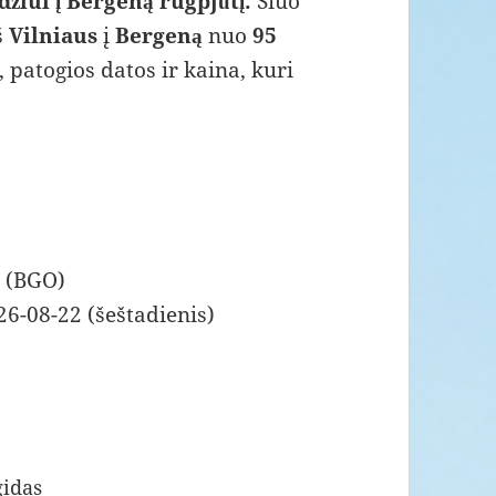
žiui į Bergeną rugpjūtį.
Šiuo
š
Vilniaus
į
Bergeną
nuo
95
s, patogios datos ir kaina, kuri
s (BGO)
26-08-22 (šeštadienis)
gidas