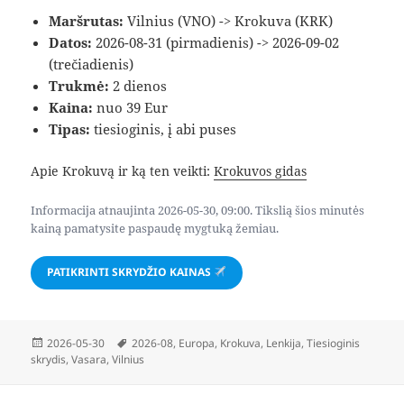
Maršrutas:
Vilnius (VNO) -> Krokuva (KRK)
Datos:
2026-08-31 (pirmadienis) -> 2026-09-02
(trečiadienis)
Trukmė:
2 dienos
Kaina:
nuo 39 Eur
Tipas:
tiesioginis, į abi puses
Apie Krokuvą ir ką ten veikti:
Krokuvos gidas
Informacija atnaujinta 2026-05-30, 09:00. Tikslią šios minutės
kainą pamatysite paspaudę mygtuką žemiau.
PATIKRINTI SKRYDŽIO KAINAS
Paskelbta
Žymos
2026-05-30
2026-08
,
Europa
,
Krokuva
,
Lenkija
,
Tiesioginis
skrydis
,
Vasara
,
Vilnius