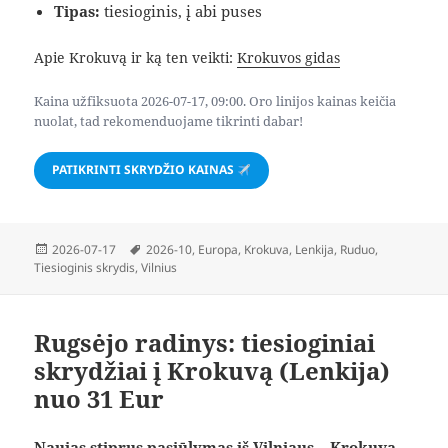
Tipas:
tiesioginis, į abi puses
Apie Krokuvą ir ką ten veikti:
Krokuvos gidas
Kaina užfiksuota 2026-07-17, 09:00. Oro linijos kainas keičia
nuolat, tad rekomenduojame tikrinti dabar!
PATIKRINTI SKRYDŽIO KAINAS
Paskelbta
Žymos
2026-07-17
2026-10
,
Europa
,
Krokuva
,
Lenkija
,
Ruduo
,
Tiesioginis skrydis
,
Vilnius
Rugsėjo radinys: tiesioginiai
skrydžiai į Krokuvą (Lenkija)
nuo 31 Eur
Naujas stiprus pasiūlymas iš Vilniaus – Krokuvą