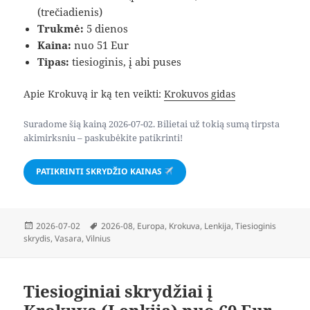
(trečiadienis)
Trukmė:
5 dienos
Kaina:
nuo 51 Eur
Tipas:
tiesioginis, į abi puses
Apie Krokuvą ir ką ten veikti:
Krokuvos gidas
Suradome šią kainą 2026-07-02. Bilietai už tokią sumą tirpsta
akimirksniu – paskubėkite patikrinti!
PATIKRINTI SKRYDŽIO KAINAS
Paskelbta
Žymos
2026-07-02
2026-08
,
Europa
,
Krokuva
,
Lenkija
,
Tiesioginis
skrydis
,
Vasara
,
Vilnius
Tiesioginiai skrydžiai į