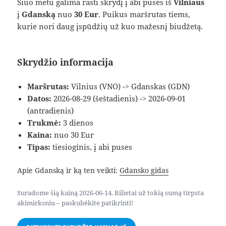
Šiuo metu galima rasti skrydį į abi puses iš
Vilniaus
į
Gdanską
nuo
30 Eur
. Puikus maršrutas tiems,
kurie nori daug įspūdžių už kuo mažesnį biudžetą.
Skrydžio informacija
Maršrutas:
Vilnius (VNO) -> Gdanskas (GDN)
Datos:
2026-08-29 (šeštadienis) -> 2026-09-01
(antradienis)
Trukmė:
3 dienos
Kaina:
nuo 30 Eur
Tipas:
tiesioginis, į abi puses
Apie Gdanską ir ką ten veikti:
Gdansko gidas
Suradome šią kainą 2026-06-14. Bilietai už tokią sumą tirpsta
akimirksniu – paskubėkite patikrinti!