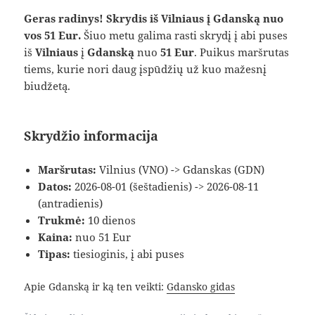
Geras radinys! Skrydis iš Vilniaus į Gdanską nuo
vos 51 Eur.
Šiuo metu galima rasti skrydį į abi puses
iš
Vilniaus
į
Gdanską
nuo
51 Eur
. Puikus maršrutas
tiems, kurie nori daug įspūdžių už kuo mažesnį
biudžetą.
Skrydžio informacija
Maršrutas:
Vilnius (VNO) -> Gdanskas (GDN)
Datos:
2026-08-01 (šeštadienis) -> 2026-08-11
(antradienis)
Trukmė:
10 dienos
Kaina:
nuo 51 Eur
Tipas:
tiesioginis, į abi puses
Apie Gdanską ir ką ten veikti:
Gdansko gidas