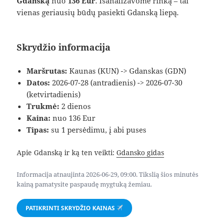
Gdanską
nuo
136 Eur
. Išanalizavome rinką – tai
vienas geriausių būdų pasiekti Gdanską liepą.
Skrydžio informacija
Maršrutas:
Kaunas (KUN) -> Gdanskas (GDN)
Datos:
2026-07-28 (antradienis) -> 2026-07-30
(ketvirtadienis)
Trukmė:
2 dienos
Kaina:
nuo 136 Eur
Tipas:
su 1 persėdimu, į abi puses
Apie Gdanską ir ką ten veikti:
Gdansko gidas
Informacija atnaujinta 2026-06-29, 09:00. Tikslią šios minutės
kainą pamatysite paspaudę mygtuką žemiau.
PATIKRINTI SKRYDŽIO KAINAS