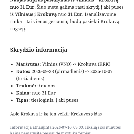
nuo 31 Eur.
Šiuo metu galima rasti skrydį į abi puses
iš
Vilniaus
į
Krokuvą
nuo
31 Eur
. Išanalizavome
rinką – tai vienas geriausių būdų pasiekti Krokuvą
rugsėjį.
Skrydžio informacija
Maršrutas:
Vilnius (VNO) -> Krokuva (KRK)
Datos:
2026-09-28 (pirmadienis) -> 2026-10-07
(trečiadienis)
Trukmė:
9 dienos
Kaina:
nuo 31 Eur
Tipas:
tiesioginis, į abi puses
Apie Krokuvą ir ką ten veikti:
Krokuvos gidas
Informacija atnaujinta 2026-07-10, 09:00. Tikslią šios minutės
kainą pamatysite paspaudę mygtuką žemiau.