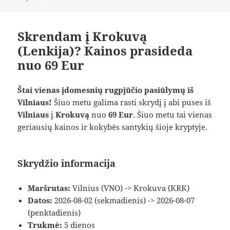
Skrendam į Krokuvą
(Lenkija)? Kainos prasideda
nuo 69 Eur
Štai vienas įdomesnių rugpjūčio pasiūlymų iš
Vilniaus!
Šiuo metu galima rasti skrydį į abi puses iš
Vilniaus
į
Krokuvą
nuo
69 Eur
. Šiuo metu tai vienas
geriausių kainos ir kokybės santykių šioje kryptyje.
Skrydžio informacija
Maršrutas:
Vilnius (VNO) -> Krokuva (KRK)
Datos:
2026-08-02 (sekmadienis) -> 2026-08-07
(penktadienis)
Trukmė:
5 dienos