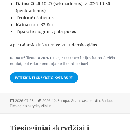
Datos:
2026-10-25 (sekmadienis) -> 2026-10-30
(penktadienis)
Trukmė:
5 dienos
Kaina:
nuo 32 Eur
Tipas:
tiesioginis, į abi puses
Apie Gdanską ir ką ten veikti:
Gdansko gidas
Kaina užfiksuota 2026-07-23, 21:00. Oro linijos kainas keičia
nuolat, tad rekomenduojame tikrinti dabar!
PATIKRINTI SKRYDŽIO KAINAS
Paskelbta
Žymos
2026-07-23
2026-10
,
Europa
,
Gdanskas
,
Lenkija
,
Ruduo
,
Tiesioginis skrydis
,
Vilnius
Tiesioginiai skrydžiai į