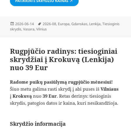
PATIKRINTI SKRYDŽIO KAINAS
Paskelbta
Žymos
2026-06-14
2026-08
,
Europa
,
Gdanskas
,
Lenkija
,
Tiesioginis
skrydis
,
Vasara
,
Vilnius
Rugpjūčio radinys: tiesioginiai
skrydžiai į Krokuvą (Lenkija)
nuo 39 Eur
Radome puikų pasiūlymą rugpjūčio mėnesiui!
Šiuo metu galima rasti skrydį į abi puses iš
Vilniaus
į
Krokuvą
nuo
39 Eur
. Retas derinys: tiesioginis
skrydis, patogios datos ir kaina, kuri nesikandžioja.
Skrydžio informacija