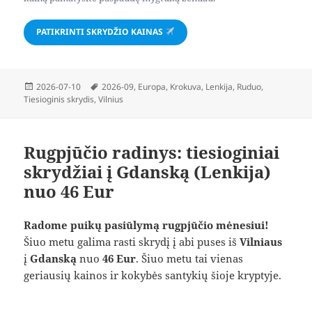
PATIKRINTI SKRYDŽIO KAINAS
Paskelbta
Žymos
2026-07-10
2026-09
,
Europa
,
Krokuva
,
Lenkija
,
Ruduo
,
Tiesioginis skrydis
,
Vilnius
Rugpjūčio radinys: tiesioginiai
skrydžiai į Gdanską (Lenkija)
nuo 46 Eur
Radome puikų pasiūlymą rugpjūčio mėnesiui!
Šiuo metu galima rasti skrydį į abi puses iš
Vilniaus
į
Gdanską
nuo
46 Eur
. Šiuo metu tai vienas
geriausių kainos ir kokybės santykių šioje kryptyje.