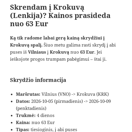
Skrendam į Krokuvą
(Lenkija)? Kainos prasideda
nuo 63 Eur
Ką tik radome labai gerą kainą skrydžiui į
Krokuvą spalį.
Šiuo metu galima rasti skrydį į abi
puses iš
Vilniaus
į
Krokuvą
nuo
63 Eur
. Jei
ieškojote progos trumpam pabėgimui – štai ji.
Skrydžio informacija
Maršrutas:
Vilnius (VNO) -> Krokuva (KRK)
Datos:
2026-10-05 (pirmadienis) -> 2026-10-09
(penktadienis)
Trukmė:
4 dienos
Kaina:
nuo 63 Eur
Tipas:
tiesioginis, į abi puses