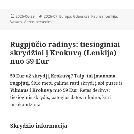
Paskelbta
Žymos
2026-06-29
2026-07
,
Europa
,
Gdanskas
,
Kaunas
,
Lenkija
,
Vasara
,
Vienas persėdimas
Rugpjūčio radinys: tiesioginiai
skrydžiai į Krokuvą (Lenkija)
nuo 59 Eur
59 Eur už skrydį į Krokuvą? Taip, tai įmanoma
rugpjūtį.
Šiuo metu galima rasti skrydį į abi puses iš
Vilniaus
į
Krokuvą
nuo
59 Eur
. Retas derinys:
tiesioginis skrydis, patogios datos ir kaina, kuri
nesikandžioja.
Skrydžio informacija