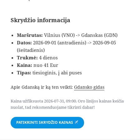
Skrydžio informacija
Maršrutas:
Vilnius (VNO) -> Gdanskas (GDN)
Datos:
2026-09-01 (antradienis) -> 2026-09-05
(šeštadienis)
Trukmė:
4 dienos
Kaina:
nuo 41 Eur
Tipas:
tiesioginis, į abi puses
Apie Gdanską ir ką ten veikti:
Gdansko gidas
Kaina užfiksuota 2026-07-31, 09:00. Oro linijos kainas keičia
nuolat, tad rekomenduojame tikrinti dabar!
PATIKRINTI SKRYDŽIO KAINAS