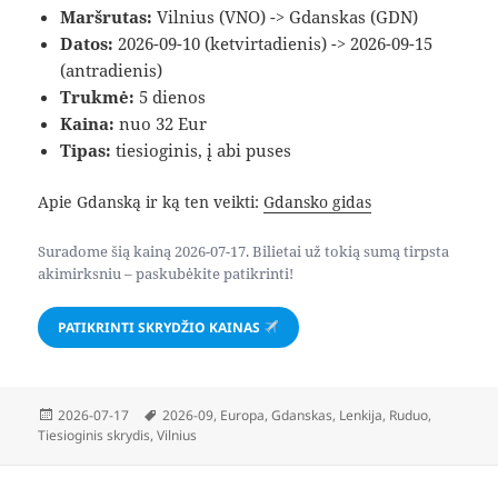
Maršrutas:
Vilnius (VNO) -> Gdanskas (GDN)
Datos:
2026-09-10 (ketvirtadienis) -> 2026-09-15
(antradienis)
Trukmė:
5 dienos
Kaina:
nuo 32 Eur
Tipas:
tiesioginis, į abi puses
Apie Gdanską ir ką ten veikti:
Gdansko gidas
Suradome šią kainą 2026-07-17. Bilietai už tokią sumą tirpsta
akimirksniu – paskubėkite patikrinti!
PATIKRINTI SKRYDŽIO KAINAS
Paskelbta
Žymos
2026-07-17
2026-09
,
Europa
,
Gdanskas
,
Lenkija
,
Ruduo
,
Tiesioginis skrydis
,
Vilnius