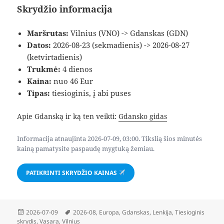
Skrydžio informacija
Maršrutas:
Vilnius (VNO) -> Gdanskas (GDN)
Datos:
2026-08-23 (sekmadienis) -> 2026-08-27
(ketvirtadienis)
Trukmė:
4 dienos
Kaina:
nuo 46 Eur
Tipas:
tiesioginis, į abi puses
Apie Gdanską ir ką ten veikti:
Gdansko gidas
Informacija atnaujinta 2026-07-09, 03:00. Tikslią šios minutės
kainą pamatysite paspaudę mygtuką žemiau.
PATIKRINTI SKRYDŽIO KAINAS
Paskelbta
Žymos
2026-07-09
2026-08
,
Europa
,
Gdanskas
,
Lenkija
,
Tiesioginis
skrydis
,
Vasara
,
Vilnius