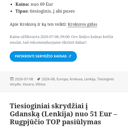
Kaina:
nuo 69 Eur
Tipas:
tiesioginis, į abi puses
Apie Krokuvą ir ką ten veikti:
Krokuvos gidas
Kaina užfiksuota 2026-07-08, 09:00. Oro linijos kainas keičia
nuolat, tad rekomenduojame tikrinti dabar!
PATIKRINTI SKRYDŽIO KAINAS
Paskelbta
Žymos
2026-07-08
2026-08
,
Europa
,
Krokuva
,
Lenkija
,
Tiesioginis
skrydis
,
Vasara
,
Vilnius
Tiesioginiai skrydžiai į
Gdanską (Lenkija) nuo 51 Eur –
Rugpjūčio TOP pasiūlymas