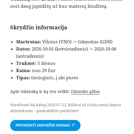
nori daug įspūdžių už kuo mažesnį biudžetą.
Skrydžio informacija
Maršrutas:
Vilnius (VNO) -> Gdanskas (GDN)
Datos:
2026-10-01 (ketvirtadienis) -> 2026-10-06
(antradienis)
Trukmė:
5 dienos
Kaina:
nuo 29 Eur
Tipas:
tiesioginis, į abi puses
Apie Gdanską ir ką ten veikti:
Gdansko gidas
Suradome šią kainą 2026-07-22. Bilietai už tokią sumą tirpsta
akimirksniu – paskubėkite patikrinti!
PATIKRINTI SKRYDŽIO KAINAS