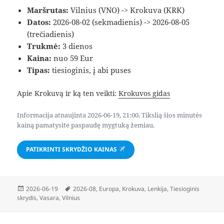
Maršrutas:
Vilnius (VNO) -> Krokuva (KRK)
Datos:
2026-08-02 (sekmadienis) -> 2026-08-05
(trečiadienis)
Trukmė:
3 dienos
Kaina:
nuo 59 Eur
Tipas:
tiesioginis, į abi puses
Apie Krokuvą ir ką ten veikti:
Krokuvos gidas
Informacija atnaujinta 2026-06-19, 21:00. Tikslią šios minutės
kainą pamatysite paspaudę mygtuką žemiau.
PATIKRINTI SKRYDŽIO KAINAS
Paskelbta
Žymos
2026-06-19
2026-08
,
Europa
,
Krokuva
,
Lenkija
,
Tiesioginis
skrydis
,
Vasara
,
Vilnius