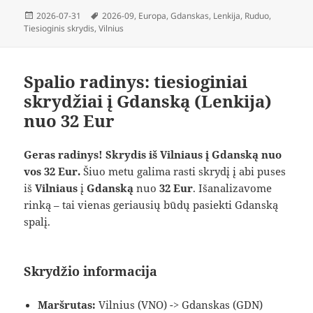
Paskelbta
Žymos
2026-07-31
2026-09
,
Europa
,
Gdanskas
,
Lenkija
,
Ruduo
,
Tiesioginis skrydis
,
Vilnius
Spalio radinys: tiesioginiai
skrydžiai į Gdanską (Lenkija)
nuo 32 Eur
Geras radinys! Skrydis iš Vilniaus į Gdanską nuo
vos 32 Eur.
Šiuo metu galima rasti skrydį į abi puses
iš
Vilniaus
į
Gdanską
nuo
32 Eur
. Išanalizavome
rinką – tai vienas geriausių būdų pasiekti Gdanską
spalį.
Skrydžio informacija
Maršrutas:
Vilnius (VNO) -> Gdanskas (GDN)