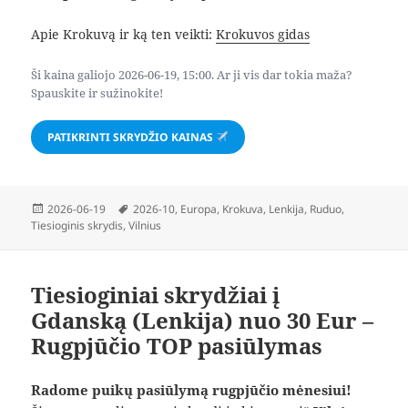
Apie Krokuvą ir ką ten veikti:
Krokuvos gidas
Ši kaina galiojo 2026-06-19, 15:00. Ar ji vis dar tokia maža?
Spauskite ir sužinokite!
PATIKRINTI SKRYDŽIO KAINAS
Paskelbta
Žymos
2026-06-19
2026-10
,
Europa
,
Krokuva
,
Lenkija
,
Ruduo
,
Tiesioginis skrydis
,
Vilnius
Tiesioginiai skrydžiai į
Gdanską (Lenkija) nuo 30 Eur –
Rugpjūčio TOP pasiūlymas
Radome puikų pasiūlymą rugpjūčio mėnesiui!