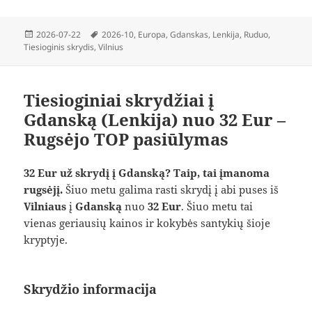
Paskelbta
Žymos
2026-07-22
2026-10
,
Europa
,
Gdanskas
,
Lenkija
,
Ruduo
,
Tiesioginis skrydis
,
Vilnius
Tiesioginiai skrydžiai į
Gdanską (Lenkija) nuo 32 Eur –
Rugsėjo TOP pasiūlymas
32 Eur už skrydį į Gdanską? Taip, tai įmanoma
rugsėjį.
Šiuo metu galima rasti skrydį į abi puses iš
Vilniaus
į
Gdanską
nuo
32 Eur
. Šiuo metu tai
vienas geriausių kainos ir kokybės santykių šioje
kryptyje.
Skrydžio informacija