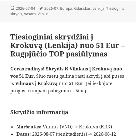
Paskelbta
Žymos
2026-07-04
2026-07
,
Europa
,
Gdanskas
,
Lenkija
,
Tiesioginis
skrydis
,
Vasara
,
Vilnius
Tiesioginiai skrydžiai į
Krokuvą (Lenkija) nuo 51 Eur –
Rugpjūčio TOP pasiūlymas
Geras radinys! Skrydis iš Vilniaus į Krokuvą nuo
vos 51 Eur.
Šiuo metu galima rasti skrydį į abi puses
iš
Vilniaus
į
Krokuvą
nuo
51 Eur
. Jei ieškojote
progos trumpam pabėgimui – štai ji.
Skrydžio informacija
Maršrutas:
Vilnius (VNO) -> Krokuva (KRK)
Datos:
2026-08-07 (penktadienis) -> 2026-08-12