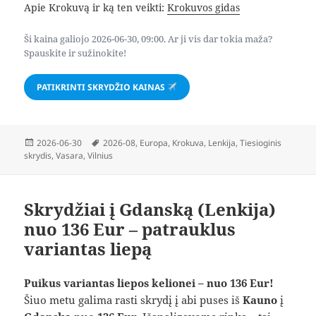
Apie Krokuvą ir ką ten veikti:
Krokuvos gidas
Ši kaina galiojo 2026-06-30, 09:00. Ar ji vis dar tokia maža?
Spauskite ir sužinokite!
PATIKRINTI SKRYDŽIO KAINAS
Paskelbta
Žymos
2026-06-30
2026-08
,
Europa
,
Krokuva
,
Lenkija
,
Tiesioginis
skrydis
,
Vasara
,
Vilnius
Skrydžiai į Gdanską (Lenkija)
nuo 136 Eur – patrauklus
variantas liepą
Puikus variantas liepos kelionei – nuo 136 Eur!
Šiuo metu galima rasti skrydį į abi puses iš
Kauno
į