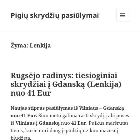
Pigių skrydžių pasiūlymai
MENIU
IR
VALDIKLIAI
Žyma:
Lenkija
Rugsėjo radinys: tiesioginiai
skrydžiai į Gdanską (Lenkija)
nuo 41 Eur
Naujas stiprus pasiūlymas iš Vilniaus – Gdanską
nuo 41 Eur.
Šiuo metu galima rasti skrydį į abi puses
iš
Vilniaus
į
Gdanską
nuo
41 Eur
. Puikus maršrutas
tiems, kurie nori daug įspūdžių už kuo mažesnį
biudžetą.