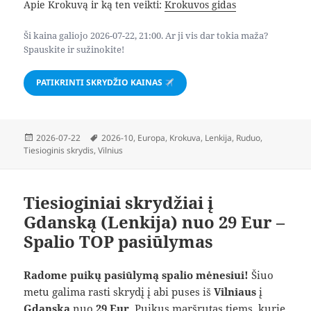
Apie Krokuvą ir ką ten veikti:
Krokuvos gidas
Ši kaina galiojo 2026-07-22, 21:00. Ar ji vis dar tokia maža?
Spauskite ir sužinokite!
PATIKRINTI SKRYDŽIO KAINAS
Paskelbta
Žymos
2026-07-22
2026-10
,
Europa
,
Krokuva
,
Lenkija
,
Ruduo
,
Tiesioginis skrydis
,
Vilnius
Tiesioginiai skrydžiai į
Gdanską (Lenkija) nuo 29 Eur –
Spalio TOP pasiūlymas
Radome puikų pasiūlymą spalio mėnesiui!
Šiuo
metu galima rasti skrydį į abi puses iš
Vilniaus
į
Gdanską
nuo
29 Eur
. Puikus maršrutas tiems, kurie