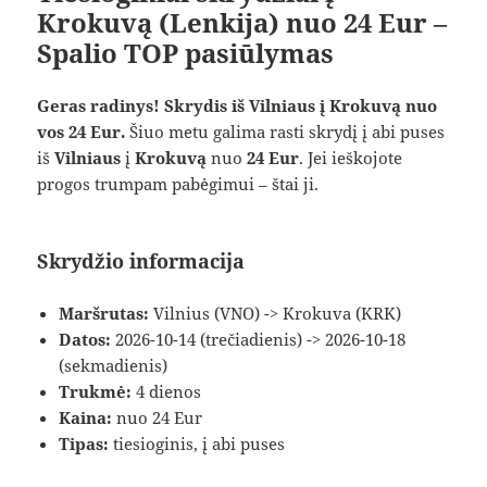
Krokuvą (Lenkija) nuo 24 Eur –
Spalio TOP pasiūlymas
Geras radinys! Skrydis iš Vilniaus į Krokuvą nuo
vos 24 Eur.
Šiuo metu galima rasti skrydį į abi puses
iš
Vilniaus
į
Krokuvą
nuo
24 Eur
. Jei ieškojote
progos trumpam pabėgimui – štai ji.
Skrydžio informacija
Maršrutas:
Vilnius (VNO) -> Krokuva (KRK)
Datos:
2026-10-14 (trečiadienis) -> 2026-10-18
(sekmadienis)
Trukmė:
4 dienos
Kaina:
nuo 24 Eur
Tipas:
tiesioginis, į abi puses