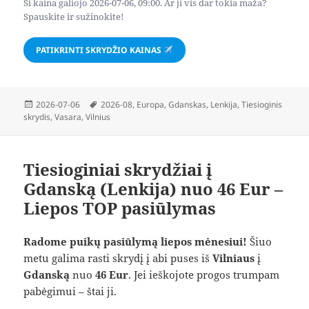
Ši kaina galiojo 2026-07-06, 09:00. Ar ji vis dar tokia maža?
Spauskite ir sužinokite!
PATIKRINTI SKRYDŽIO KAINAS
Paskelbta
Žymos
2026-07-06
2026-08
,
Europa
,
Gdanskas
,
Lenkija
,
Tiesioginis
skrydis
,
Vasara
,
Vilnius
Tiesioginiai skrydžiai į
Gdanską (Lenkija) nuo 46 Eur –
Liepos TOP pasiūlymas
Radome puikų pasiūlymą liepos mėnesiui!
Šiuo
metu galima rasti skrydį į abi puses iš
Vilniaus
į
Gdanską
nuo
46 Eur
. Jei ieškojote progos trumpam
pabėgimui – štai ji.