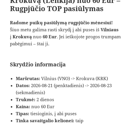
Krokuvą (Lenkija) nuo 60 Eur –
Rugpjūčio TOP pasiūlymas
Radome puikų pasiūlymą rugpjūčio mėnesiui!
Šiuo metu galima rasti skrydį į abi puses iš
Vilniaus
į
Krokuvą
nuo
60 Eur
. Jei ieškojote progos trumpam
pabėgimui – štai ji.
Skrydžio informacija
Maršrutas:
Vilnius (VNO) -> Krokuva (KRK)
Datos:
2026-08-21 (penktadienis) -> 2026-08-23
(sekmadienis)
Trukmė:
2 dienos
Kaina:
nuo 60 Eur
Tipas:
tiesioginis, į abi puses
Tinka savaitgalio kelionei:
taip