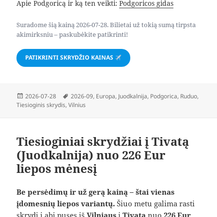
Apie Podgoricą ir ką ten veikti:
Podgoricos gidas
Suradome šią kainą 2026-07-28. Bilietai už tokią sumą tirpsta
akimirksniu – paskubėkite patikrinti!
PATIKRINTI SKRYDŽIO KAINAS
Paskelbta
Žymos
2026-07-28
2026-09
,
Europa
,
Juodkalnija
,
Podgorica
,
Ruduo
,
Tiesioginis skrydis
,
Vilnius
Tiesioginiai skrydžiai į Tivatą
(Juodkalnija) nuo 226 Eur
liepos mėnesį
Be persėdimų ir už gerą kainą – štai vienas
įdomesnių liepos variantų.
Šiuo metu galima rasti
skrydį į abi puses iš
Vilniaus
į
Tivatą
nuo
226 Eur
.