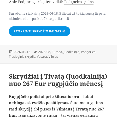
Apie Podgoricą ir ką ten veikti:
Podgoricos gidas
Suradome šią kainą 2026-06-16. Bilietai už tokią sumą tirpsta
akimirksniu – paskubėkite patikrinti!
PATIKRINTI SKRYDŽIO KAINAS
Paskelbta
Žymos
2026-06-16
2026-08
,
Europa
,
Juodkalnija
,
Podgorica
,
Tiesioginis skrydis
,
Vasara
,
Vilnius
Skrydžiai į Tivatą (Juodkalnija)
nuo 267 Eur rugpjūčio mėnesį
Rugpjūčio poilsiui prie šiltesnio oro – labai
neblogas skrydžio pasiūlymas.
Šiuo metu galima
rasti skrydį į abi puses iš
Vilniaus
į
Tivatą
nuo
267
Eur
. Išanalizavome rinką – tai vienas geriausių