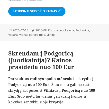
PATIKRINTI SKRYDŽIO KAINAS
Paskelbta
Žymos
2026-07-15
2026-08
,
Europa
,
Juodkalnija
,
Podgorica
,
Vasara
,
Vienas persėdimas
,
Vilnius
Skrendam į Podgoricą
(Juodkalnija)? Kainos
prasideda nuo 100 Eur
Patrauklus radinys spalio mėnesiui – skrydis į
Podgoricą nuo 100 Eur.
Šiuo metu galima rasti
skrydį į abi puses iš
Vilniaus
į
Podgoricą
nuo
100
Eur
. Šiuo metu tai vienas geriausių kainos ir
kokybės santykių šioje kryptyje.