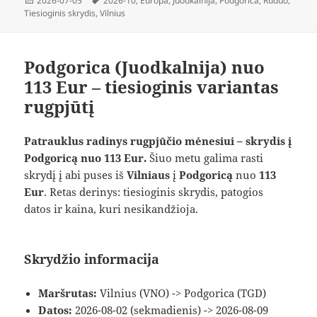
2026-07-05
2026-10
,
Europa
,
Juodkalnija
,
Podgorica
,
Ruduo
,
Tiesioginis skrydis
,
Vilnius
Podgorica (Juodkalnija) nuo
113 Eur – tiesioginis variantas
rugpjūtį
Patrauklus radinys rugpjūčio mėnesiui – skrydis į
Podgoricą nuo 113 Eur.
Šiuo metu galima rasti
skrydį į abi puses iš
Vilniaus
į
Podgoricą
nuo
113
Eur
. Retas derinys: tiesioginis skrydis, patogios
datos ir kaina, kuri nesikandžioja.
Skrydžio informacija
Maršrutas:
Vilnius (VNO) -> Podgorica (TGD)
Datos:
2026-08-02 (sekmadienis) -> 2026-08-09