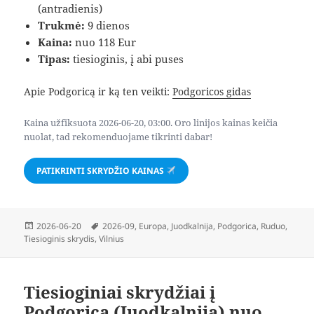
(antradienis)
Trukmė:
9 dienos
Kaina:
nuo 118 Eur
Tipas:
tiesioginis, į abi puses
Apie Podgoricą ir ką ten veikti:
Podgoricos gidas
Kaina užfiksuota 2026-06-20, 03:00. Oro linijos kainas keičia
nuolat, tad rekomenduojame tikrinti dabar!
PATIKRINTI SKRYDŽIO KAINAS
Paskelbta
Žymos
2026-06-20
2026-09
,
Europa
,
Juodkalnija
,
Podgorica
,
Ruduo
,
Tiesioginis skrydis
,
Vilnius
Tiesioginiai skrydžiai į
Podgoricą (Juodkalnija) nuo