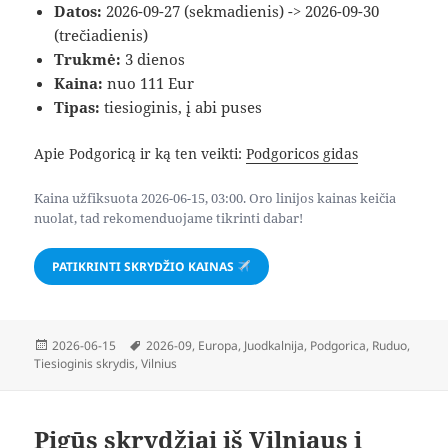
Datos:
2026-09-27 (sekmadienis) -> 2026-09-30
(trečiadienis)
Trukmė:
3 dienos
Kaina:
nuo 111 Eur
Tipas:
tiesioginis, į abi puses
Apie Podgoricą ir ką ten veikti:
Podgoricos gidas
Kaina užfiksuota 2026-06-15, 03:00. Oro linijos kainas keičia
nuolat, tad rekomenduojame tikrinti dabar!
PATIKRINTI SKRYDŽIO KAINAS
Paskelbta
Žymos
2026-06-15
2026-09
,
Europa
,
Juodkalnija
,
Podgorica
,
Ruduo
,
Tiesioginis skrydis
,
Vilnius
Pigūs skrydžiai iš Vilniaus į