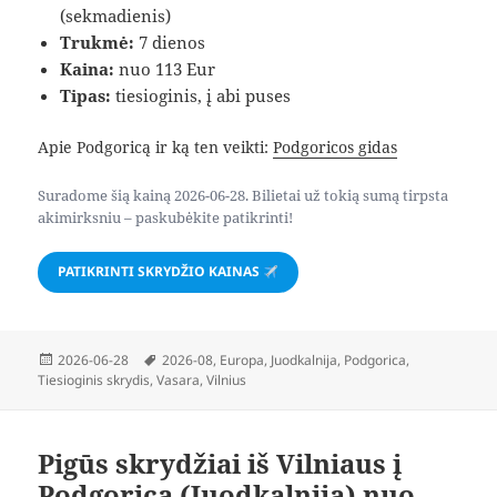
(sekmadienis)
Trukmė:
7 dienos
Kaina:
nuo 113 Eur
Tipas:
tiesioginis, į abi puses
Apie Podgoricą ir ką ten veikti:
Podgoricos gidas
Suradome šią kainą 2026-06-28. Bilietai už tokią sumą tirpsta
akimirksniu – paskubėkite patikrinti!
PATIKRINTI SKRYDŽIO KAINAS
Paskelbta
Žymos
2026-06-28
2026-08
,
Europa
,
Juodkalnija
,
Podgorica
,
Tiesioginis skrydis
,
Vasara
,
Vilnius
Pigūs skrydžiai iš Vilniaus į
Podgoricą (Juodkalnija) nuo