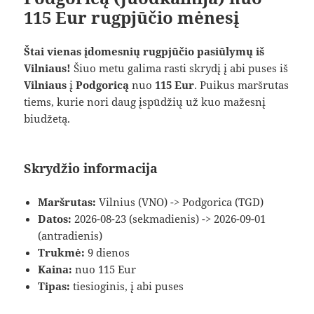
115 Eur rugpjūčio mėnesį
Štai vienas įdomesnių rugpjūčio pasiūlymų iš
Vilniaus!
Šiuo metu galima rasti skrydį į abi puses iš
Vilniaus
į
Podgoricą
nuo
115 Eur
. Puikus maršrutas
tiems, kurie nori daug įspūdžių už kuo mažesnį
biudžetą.
Skrydžio informacija
Maršrutas:
Vilnius (VNO) -> Podgorica (TGD)
Datos:
2026-08-23 (sekmadienis) -> 2026-09-01
(antradienis)
Trukmė:
9 dienos
Kaina:
nuo 115 Eur
Tipas:
tiesioginis, į abi puses