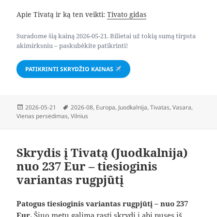
Apie Tivatą ir ką ten veikti:
Tivato gidas
Suradome šią kainą 2026-05-21. Bilietai už tokią sumą tirpsta
akimirksniu – paskubėkite patikrinti!
PATIKRINTI SKRYDŽIO KAINAS
Paskelbta
Žymos
2026-05-21
2026-08
,
Europa
,
Juodkalnija
,
Tivatas
,
Vasara
,
Vienas persėdimas
,
Vilnius
Skrydis į Tivatą (Juodkalnija)
nuo 237 Eur – tiesioginis
variantas rugpjūtį
Patogus tiesioginis variantas rugpjūtį – nuo 237
Eur.
Šiuo metu galima rasti skrydį į abi puses iš