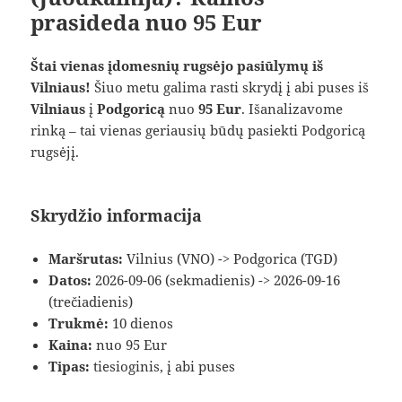
prasideda nuo 95 Eur
Štai vienas įdomesnių rugsėjo pasiūlymų iš
Vilniaus!
Šiuo metu galima rasti skrydį į abi puses iš
Vilniaus
į
Podgoricą
nuo
95 Eur
. Išanalizavome
rinką – tai vienas geriausių būdų pasiekti Podgoricą
rugsėjį.
Skrydžio informacija
Maršrutas:
Vilnius (VNO) -> Podgorica (TGD)
Datos:
2026-09-06 (sekmadienis) -> 2026-09-16
(trečiadienis)
Trukmė:
10 dienos
Kaina:
nuo 95 Eur
Tipas:
tiesioginis, į abi puses