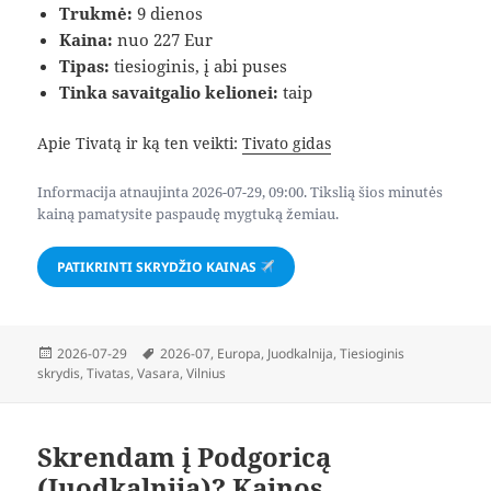
Trukmė:
9 dienos
Kaina:
nuo 227 Eur
Tipas:
tiesioginis, į abi puses
Tinka savaitgalio kelionei:
taip
Apie Tivatą ir ką ten veikti:
Tivato gidas
Informacija atnaujinta 2026-07-29, 09:00. Tikslią šios minutės
kainą pamatysite paspaudę mygtuką žemiau.
PATIKRINTI SKRYDŽIO KAINAS
Paskelbta
Žymos
2026-07-29
2026-07
,
Europa
,
Juodkalnija
,
Tiesioginis
skrydis
,
Tivatas
,
Vasara
,
Vilnius
Skrendam į Podgoricą
(Juodkalnija)? Kainos