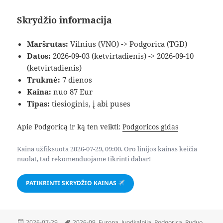
Skrydžio informacija
Maršrutas:
Vilnius (VNO) -> Podgorica (TGD)
Datos:
2026-09-03 (ketvirtadienis) -> 2026-09-10
(ketvirtadienis)
Trukmė:
7 dienos
Kaina:
nuo 87 Eur
Tipas:
tiesioginis, į abi puses
Apie Podgoricą ir ką ten veikti:
Podgoricos gidas
Kaina užfiksuota 2026-07-29, 09:00. Oro linijos kainas keičia
nuolat, tad rekomenduojame tikrinti dabar!
PATIKRINTI SKRYDŽIO KAINAS
Paskelbta
Žymos
2026-07-29
2026-09
,
Europa
,
Juodkalnija
,
Podgorica
,
Ruduo
,