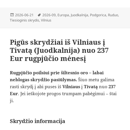
Paskelbta
Žymos
2026-06-21
2026-09
,
Europa
,
Juodkalnija
,
Podgorica
,
Ruduo
,
Tiesioginis skrydis
,
Vilnius
Pigūs skrydžiai iš Vilniaus į
Tivatą (Juodkalnija) nuo 237
Eur rugpjūčio mėnesį
Rugpjūčio poilsiui prie šiltesnio oro – labai
neblogas skrydžio pasiūlymas.
Šiuo metu galima
rasti skrydį į abi puses iš
Vilniaus
į
Tivatą
nuo
237
Eur
. Jei ieškojote progos trumpam pabėgimui – štai
ji.
Skrydžio informacija