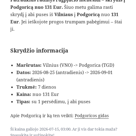
Podgoricą nuo 131 Eur.
Šiuo metu galima rasti
skrydį į abi puses iš
Vilniaus
į
Podgoricą
nuo
131
Eur
. Jei ieškojote progos trumpam pabėgimui – štai
ji.
Skrydžio informacija
Maršrutas:
Vilnius (VNO) -> Podgorica (TGD)
Datos:
2026-08-25 (antradienis) -> 2026-09-01
(antradienis)
Trukmė:
7 dienos
Kaina:
nuo 131 Eur
Tipas:
su 1 persėdimu, į abi puses
Apie Podgoricą ir ką ten veikti:
Podgoricos gidas
Ši kaina galiojo 2026-07-15, 03:00. Ar ji vis dar tokia maža?
Spauskite ir sužinokite!