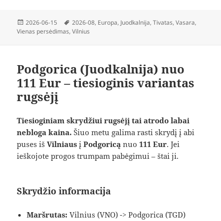
Paskelbta
Žymos
2026-06-15
2026-08
,
Europa
,
Juodkalnija
,
Tivatas
,
Vasara
,
Vienas persėdimas
,
Vilnius
Podgorica (Juodkalnija) nuo
111 Eur – tiesioginis variantas
rugsėjį
Tiesioginiam skrydžiui rugsėjį tai atrodo labai
nebloga kaina.
Šiuo metu galima rasti skrydį į abi
puses iš
Vilniaus
į
Podgoricą
nuo
111 Eur
. Jei
ieškojote progos trumpam pabėgimui – štai ji.
Skrydžio informacija
Maršrutas:
Vilnius (VNO) -> Podgorica (TGD)