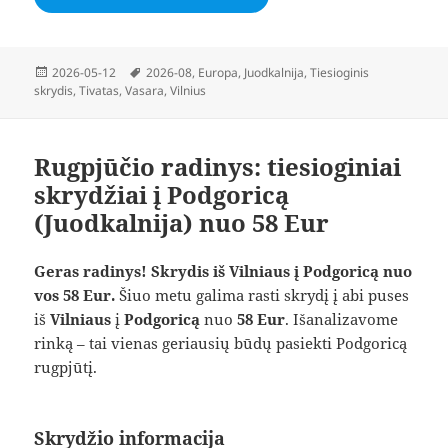
Paskelbta
Žymos
2026-05-12
2026-08
,
Europa
,
Juodkalnija
,
Tiesioginis
skrydis
,
Tivatas
,
Vasara
,
Vilnius
Rugpjūčio radinys: tiesioginiai
skrydžiai į Podgoricą
(Juodkalnija) nuo 58 Eur
Geras radinys! Skrydis iš Vilniaus į Podgoricą nuo
vos 58 Eur.
Šiuo metu galima rasti skrydį į abi puses
iš
Vilniaus
į
Podgoricą
nuo
58 Eur
. Išanalizavome
rinką – tai vienas geriausių būdų pasiekti Podgoricą
rugpjūtį.
Skrydžio informacija