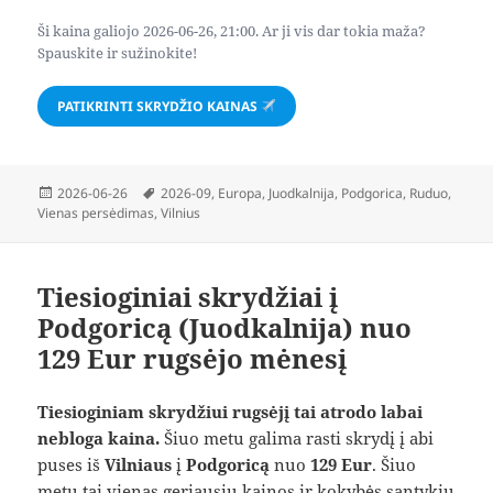
Ši kaina galiojo 2026-06-26, 21:00. Ar ji vis dar tokia maža?
Spauskite ir sužinokite!
PATIKRINTI SKRYDŽIO KAINAS
Paskelbta
Žymos
2026-06-26
2026-09
,
Europa
,
Juodkalnija
,
Podgorica
,
Ruduo
,
Vienas persėdimas
,
Vilnius
Tiesioginiai skrydžiai į
Podgoricą (Juodkalnija) nuo
129 Eur rugsėjo mėnesį
Tiesioginiam skrydžiui rugsėjį tai atrodo labai
nebloga kaina.
Šiuo metu galima rasti skrydį į abi
puses iš
Vilniaus
į
Podgoricą
nuo
129 Eur
. Šiuo
metu tai vienas geriausių kainos ir kokybės santykių