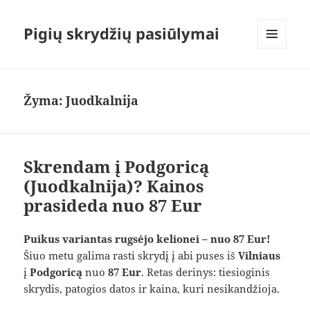
Pigių skrydžių pasiūlymai
MENIU
IR
VALDIKLIAI
Žyma:
Juodkalnija
Skrendam į Podgoricą
(Juodkalnija)? Kainos
prasideda nuo 87 Eur
Puikus variantas rugsėjo kelionei – nuo 87 Eur!
Šiuo metu galima rasti skrydį į abi puses iš
Vilniaus
į
Podgoricą
nuo
87 Eur
. Retas derinys: tiesioginis
skrydis, patogios datos ir kaina, kuri nesikandžioja.