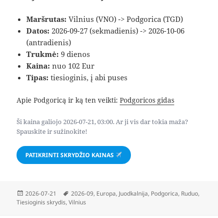
Maršrutas:
Vilnius (VNO) -> Podgorica (TGD)
Datos:
2026-09-27 (sekmadienis) -> 2026-10-06
(antradienis)
Trukmė:
9 dienos
Kaina:
nuo 102 Eur
Tipas:
tiesioginis, į abi puses
Apie Podgoricą ir ką ten veikti:
Podgoricos gidas
Ši kaina galiojo 2026-07-21, 03:00. Ar ji vis dar tokia maža?
Spauskite ir sužinokite!
PATIKRINTI SKRYDŽIO KAINAS
Paskelbta
Žymos
2026-07-21
2026-09
,
Europa
,
Juodkalnija
,
Podgorica
,
Ruduo
,
Tiesioginis skrydis
,
Vilnius