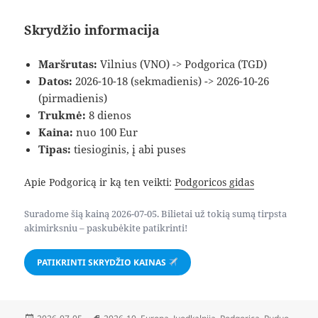
Skrydžio informacija
Maršrutas:
Vilnius (VNO) -> Podgorica (TGD)
Datos:
2026-10-18 (sekmadienis) -> 2026-10-26
(pirmadienis)
Trukmė:
8 dienos
Kaina:
nuo 100 Eur
Tipas:
tiesioginis, į abi puses
Apie Podgoricą ir ką ten veikti:
Podgoricos gidas
Suradome šią kainą 2026-07-05. Bilietai už tokią sumą tirpsta
akimirksniu – paskubėkite patikrinti!
PATIKRINTI SKRYDŽIO KAINAS
Paskelbta
Žymos