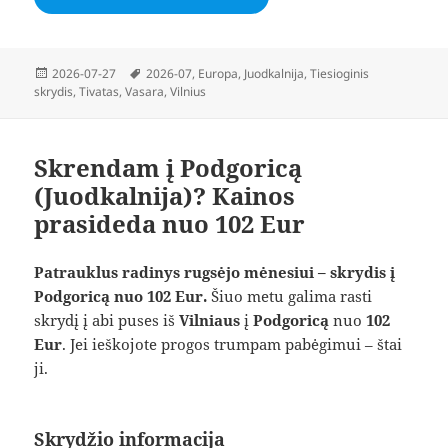
Paskelbta
Žymos
2026-07-27
2026-07
,
Europa
,
Juodkalnija
,
Tiesioginis
skrydis
,
Tivatas
,
Vasara
,
Vilnius
Skrendam į Podgoricą
(Juodkalnija)? Kainos
prasideda nuo 102 Eur
Patrauklus radinys rugsėjo mėnesiui – skrydis į
Podgoricą nuo 102 Eur.
Šiuo metu galima rasti
skrydį į abi puses iš
Vilniaus
į
Podgoricą
nuo
102
Eur
. Jei ieškojote progos trumpam pabėgimui – štai
ji.
Skrydžio informacija