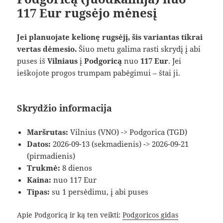
117 Eur rugsėjo mėnesį
Jei planuojate kelionę rugsėjį, šis variantas tikrai
vertas dėmesio.
Šiuo metu galima rasti skrydį į abi
puses iš
Vilniaus
į
Podgoricą
nuo
117 Eur
. Jei
ieškojote progos trumpam pabėgimui – štai ji.
Skrydžio informacija
Maršrutas:
Vilnius (VNO) -> Podgorica (TGD)
Datos:
2026-09-13 (sekmadienis) -> 2026-09-21
(pirmadienis)
Trukmė:
8 dienos
Kaina:
nuo 117 Eur
Tipas:
su 1 persėdimu, į abi puses
Apie Podgoricą ir ką ten veikti:
Podgoricos gidas