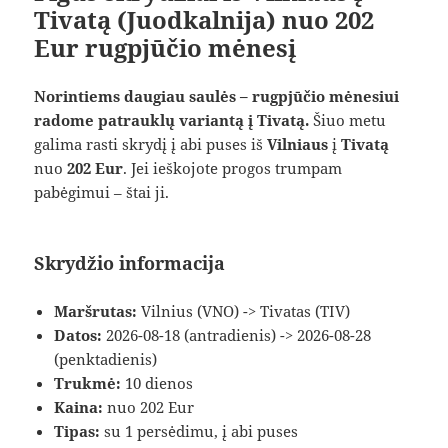
Tivatą (Juodkalnija) nuo 202
Eur rugpjūčio mėnesį
Norintiems daugiau saulės – rugpjūčio mėnesiui
radome patrauklų variantą į Tivatą.
Šiuo metu
galima rasti skrydį į abi puses iš
Vilniaus
į
Tivatą
nuo
202 Eur
. Jei ieškojote progos trumpam
pabėgimui – štai ji.
Skrydžio informacija
Maršrutas:
Vilnius (VNO) -> Tivatas (TIV)
Datos:
2026-08-18 (antradienis) -> 2026-08-28
(penktadienis)
Trukmė:
10 dienos
Kaina:
nuo 202 Eur
Tipas:
su 1 persėdimu, į abi puses