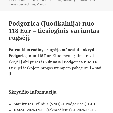
Vienas persėdimas
,
Vilnius
Podgorica (Juodkalnija) nuo
118 Eur – tiesioginis variantas
rugsėjį
Patrauklus radinys rugsėjo mėnesiui – skrydis į
Podgoricą nuo 118 Eur.
Šiuo metu galima rasti
skrydį į abi puses iš
Vilniaus
į
Podgoricą
nuo
118
Eur
. Jei ieškojote progos trumpam pabėgimui – štai
ji.
Skrydžio informacija
Maršrutas:
Vilnius (VNO) -> Podgorica (TGD)
Datos:
2026-09-06 (sekmadienis) -> 2026-09-15