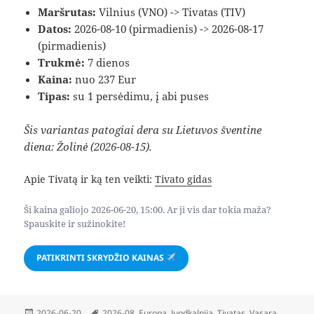
Maršrutas:
Vilnius (VNO) -> Tivatas (TIV)
Datos:
2026-08-10 (pirmadienis) -> 2026-08-17
(pirmadienis)
Trukmė:
7 dienos
Kaina:
nuo 237 Eur
Tipas:
su 1 persėdimu, į abi puses
Šis variantas patogiai dera su Lietuvos šventine
diena: Žolinė (2026-08-15).
Apie Tivatą ir ką ten veikti:
Tivato gidas
Ši kaina galiojo 2026-06-20, 15:00. Ar ji vis dar tokia maža?
Spauskite ir sužinokite!
PATIKRINTI SKRYDŽIO KAINAS
Paskelbta
Žymos
2026-06-20
2026-08
,
Europa
,
Juodkalnija
,
Tivatas
,
Vasara
,