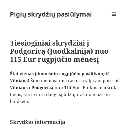
Pigių skrydžių pasiūlymai
MENIU
IR
VALDIKLIAI
Tiesioginiai skrydžiai į
Podgoricą (Juodkalnija) nuo
115 Eur rugpjūčio mėnesį
Štai vienas įdomesnių rugpjūčio pasiūlymų iš
Vilniaus!
Šiuo metu galima rasti skrydį į abi puses iš
Vilniaus
į
Podgoricą
nuo
115 Eur
. Puikus maršrutas
tiems, kurie nori daug įspūdžių už kuo mažesnį
biudžetą.
Skrydžio informacija