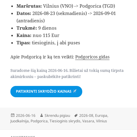
Maršrutas:
Vilnius (VNO) -> Podgorica (TGD)
Datos:
2026-08-23 (sekmadienis) -> 2026-09-01
(antradienis)
Trukmė:
9 dienos
Kaina:
nuo 115 Eur
Tipas:
tiesioginis, į abi puses
Apie Podgoricą ir ką ten veikti:
Podgoricos gidas
Suradome šią kainą 2026-06-16. Bilietai už tokią sumą tirpsta
akimirksniu – paskubėkite patikrinti!
PATIKRINTI SKRYDŽIO KAINAS
Paskelbta
Autorius
Žymos
2026-06-16
Skrendu pigiau
2026-08
,
Europa
,
Juodkalnija
,
Podgorica
,
Tiesioginis skrydis
,
Vasara
,
Vilnius
Navigacija