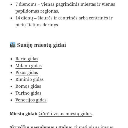
7 dienoms – vienas pagrindinis miestas ir vienas
papildomas regionas.
14 dienų – šiaurės ir centrinės arba centrinės ir
pietų Italijos derinys.
Susiję miestų gidai
Bario gidas
Milano gidas
Pizos gidas
Riminio gidas
Romos gidas
Turino gidas
Venecijos gidas
Miestų gidai:
žiūrėti visus miestų gidus
.
Skrydžių pasiūlymai į Italiją:
žiūrėti visus įrašus
.