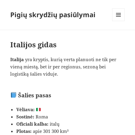
Pigių skrydžių pasiūlymai
MENIU
IR
VALDIKLIAI
Italijos gidas
Italija
yra kryptis, kurią verta planuoti ne tik per
vieną miestą, bet ir per regionus, sezoną bei
logistiką šalies viduje.
Šalies pasas
Vėliava:
Sostinė:
Roma
Oficiali kalba:
italų
Plotas:
apie 301 300 km²