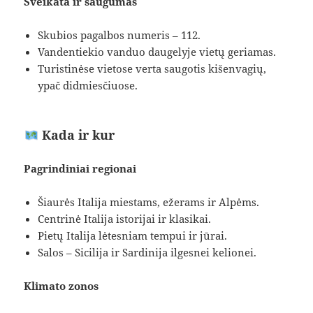
Sveikata ir saugumas
Skubios pagalbos numeris – 112.
Vandentiekio vanduo daugelyje vietų geriamas.
Turistinėse vietose verta saugotis kišenvagių,
ypač didmiesčiuose.
Kada ir kur
Pagrindiniai regionai
Šiaurės Italija miestams, ežerams ir Alpėms.
Centrinė Italija istorijai ir klasikai.
Pietų Italija lėtesniam tempui ir jūrai.
Salos – Sicilija ir Sardinija ilgesnei kelionei.
Klimato zonos