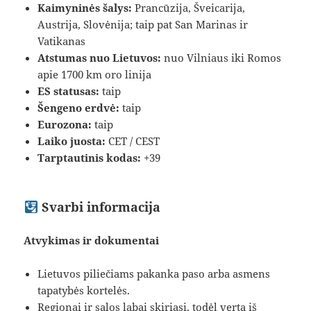
Kaimyninės šalys:
Prancūzija, Šveicarija,
Austrija, Slovėnija; taip pat San Marinas ir
Vatikanas
Atstumas nuo Lietuvos:
nuo Vilniaus iki Romos
apie 1700 km oro linija
ES statusas:
taip
Šengeno erdvė:
taip
Eurozona:
taip
Laiko juosta:
CET / CEST
Tarptautinis kodas:
+39
Svarbi informacija
Atvykimas ir dokumentai
Lietuvos piliečiams pakanka paso arba asmens
tapatybės kortelės.
Regionai ir salos labai skiriasi, todėl verta iš