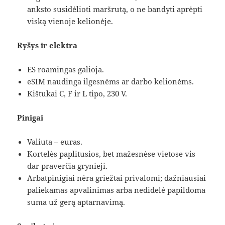
anksto susidėlioti maršrutą, o ne bandyti aprėpti
viską vienoje kelionėje.
Ryšys ir elektra
ES roamingas galioja.
eSIM naudinga ilgesnėms ar darbo kelionėms.
Kištukai C, F ir L tipo, 230 V.
Pinigai
Valiuta – euras.
Kortelės paplitusios, bet mažesnėse vietose vis
dar praverčia grynieji.
Arbatpinigiai nėra griežtai privalomi; dažniausiai
paliekamas apvalinimas arba nedidelė papildoma
suma už gerą aptarnavimą.