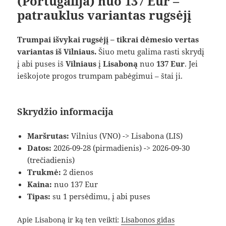
(Portugalija) nuo 137 Eur –
patrauklus variantas rugsėjį
Trumpai išvykai rugsėjį – tikrai dėmesio vertas
variantas iš Vilniaus.
Šiuo metu galima rasti skrydį
į abi puses iš
Vilniaus
į
Lisaboną
nuo
137 Eur
. Jei
ieškojote progos trumpam pabėgimui – štai ji.
Skrydžio informacija
Maršrutas:
Vilnius (VNO) -> Lisabona (LIS)
Datos:
2026-09-28 (pirmadienis) -> 2026-09-30
(trečiadienis)
Trukmė:
2 dienos
Kaina:
nuo 137 Eur
Tipas:
su 1 persėdimu, į abi puses
Apie Lisaboną ir ką ten veikti:
Lisabonos gidas