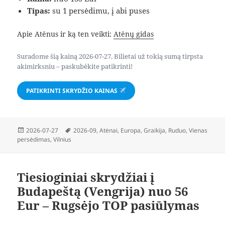
Tipas:
su 1 persėdimu, į abi puses
Apie Atėnus ir ką ten veikti:
Atėnų gidas
Suradome šią kainą 2026-07-27. Bilietai už tokią sumą tirpsta
akimirksniu – paskubėkite patikrinti!
PATIKRINTI SKRYDŽIO KAINAS
Paskelbta
Žymos
2026-07-27
2026-09
,
Atėnai
,
Europa
,
Graikija
,
Ruduo
,
Vienas
persėdimas
,
Vilnius
Tiesioginiai skrydžiai į
Budapeštą (Vengrija) nuo 56
Eur – Rugsėjo TOP pasiūlymas