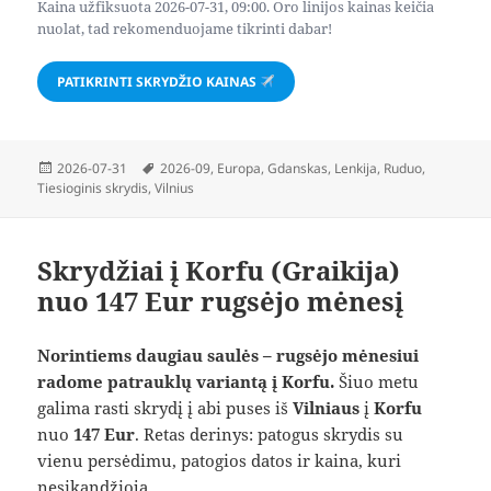
Kaina užfiksuota 2026-07-31, 09:00. Oro linijos kainas keičia
nuolat, tad rekomenduojame tikrinti dabar!
PATIKRINTI SKRYDŽIO KAINAS
Paskelbta
Žymos
2026-07-31
2026-09
,
Europa
,
Gdanskas
,
Lenkija
,
Ruduo
,
Tiesioginis skrydis
,
Vilnius
Skrydžiai į Korfu (Graikija)
nuo 147 Eur rugsėjo mėnesį
Norintiems daugiau saulės – rugsėjo mėnesiui
radome patrauklų variantą į Korfu.
Šiuo metu
galima rasti skrydį į abi puses iš
Vilniaus
į
Korfu
nuo
147 Eur
. Retas derinys: patogus skrydis su
vienu persėdimu, patogios datos ir kaina, kuri
nesikandžioja.