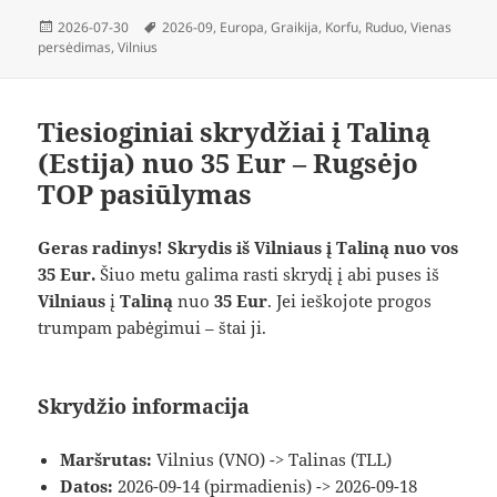
Paskelbta
Žymos
2026-07-30
2026-09
,
Europa
,
Graikija
,
Korfu
,
Ruduo
,
Vienas
persėdimas
,
Vilnius
Tiesioginiai skrydžiai į Taliną
(Estija) nuo 35 Eur – Rugsėjo
TOP pasiūlymas
Geras radinys! Skrydis iš Vilniaus į Taliną nuo vos
35 Eur.
Šiuo metu galima rasti skrydį į abi puses iš
Vilniaus
į
Taliną
nuo
35 Eur
. Jei ieškojote progos
trumpam pabėgimui – štai ji.
Skrydžio informacija
Maršrutas:
Vilnius (VNO) -> Talinas (TLL)
Datos:
2026-09-14 (pirmadienis) -> 2026-09-18