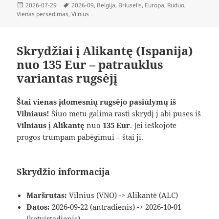
Paskelbta
Žymos
2026-07-29
2026-09
,
Belgija
,
Briuselis
,
Europa
,
Ruduo
,
Vienas persėdimas
,
Vilnius
Skrydžiai į Alikantę (Ispanija)
nuo 135 Eur – patrauklus
variantas rugsėjį
Štai vienas įdomesnių rugsėjo pasiūlymų iš
Vilniaus!
Šiuo metu galima rasti skrydį į abi puses iš
Vilniaus
į
Alikantę
nuo
135 Eur
. Jei ieškojote
progos trumpam pabėgimui – štai ji.
Skrydžio informacija
Maršrutas:
Vilnius (VNO) -> Alikantė (ALC)
Datos:
2026-09-22 (antradienis) -> 2026-10-01
(ketvirtadienis)