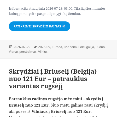
Informacija atnaujinta 2026-07-29, 03:00. Tikslią šios minutės
kainą pamatysite paspaudę mygtuką žemiau.
PATIKRINTI SKRYDŽIO KAINAS
Paskelbta
Žymos
2026-07-29
2026-09
,
Europa
,
Lisabona
,
Portugalija
,
Ruduo
,
Vienas persėdimas
,
Vilnius
Skrydžiai į Briuselį (Belgija)
nuo 121 Eur – patrauklus
variantas rugsėjį
Patrauklus radinys rugsėjo mėnesiui – skrydis į
Briuselį nuo 121 Eur.
Šiuo metu galima rasti skrydį į
abi puses iš
Vilniaus
į
Briuselį
nuo
121 Eur
.