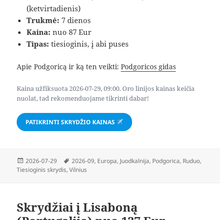
(ketvirtadienis)
Trukmė:
7 dienos
Kaina:
nuo 87 Eur
Tipas:
tiesioginis, į abi puses
Apie Podgoricą ir ką ten veikti:
Podgoricos gidas
Kaina užfiksuota 2026-07-29, 09:00. Oro linijos kainas keičia
nuolat, tad rekomenduojame tikrinti dabar!
PATIKRINTI SKRYDŽIO KAINAS
Paskelbta
Žymos
2026-07-29
2026-09
,
Europa
,
Juodkalnija
,
Podgorica
,
Ruduo
,
Tiesioginis skrydis
,
Vilnius
Skrydžiai į Lisaboną