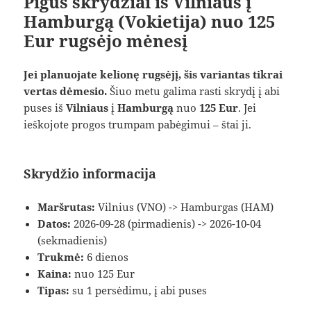
Pigūs skrydžiai iš Vilniaus į
Hamburgą (Vokietija) nuo 125
Eur rugsėjo mėnesį
Jei planuojate kelionę rugsėjį, šis variantas tikrai
vertas dėmesio.
Šiuo metu galima rasti skrydį į abi
puses iš
Vilniaus
į
Hamburgą
nuo
125 Eur
. Jei
ieškojote progos trumpam pabėgimui – štai ji.
Skrydžio informacija
Maršrutas:
Vilnius (VNO) -> Hamburgas (HAM)
Datos:
2026-09-28 (pirmadienis) -> 2026-10-04
(sekmadienis)
Trukmė:
6 dienos
Kaina:
nuo 125 Eur
Tipas:
su 1 persėdimu, į abi puses