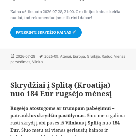
Kaina užfiksuota 2026-07-28, 21:00. Oro linijos kainas keičia
nuolat, tad rekomenduojame tikrinti dabar!
PATIKRINTI SKRYDŽIO KAINAS
Paskelbta
Žymos
2026-07-28
2026-09
,
Atėnai
,
Europa
,
Graikija
,
Ruduo
,
Vienas
persėdimas
,
Vilnius
Skrydžiai į Splitą (Kroatija)
nuo 184 Eur rugsėjo mėnesį
Rugsėjo atostogoms ar trumpam pabėgimui –
patrauklus skrydžio pasiūlymas.
Šiuo metu galima
rasti skrydį į abi puses iš
Vilniaus
į
Splitą
nuo
184
Eur
. Šiuo metu tai vienas geriausių kainos ir