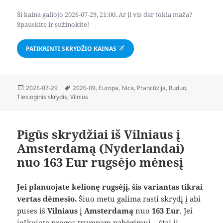
Ši kaina galiojo 2026-07-29, 21:00. Ar ji vis dar tokia maža?
Spauskite ir sužinokite!
PATIKRINTI SKRYDŽIO KAINAS
Paskelbta
Žymos
2026-07-29
2026-09
,
Europa
,
Nica
,
Prancūzija
,
Ruduo
,
Tiesioginis skrydis
,
Vilnius
Pigūs skrydžiai iš Vilniaus į
Amsterdamą (Nyderlandai)
nuo 163 Eur rugsėjo mėnesį
Jei planuojate kelionę rugsėjį, šis variantas tikrai
vertas dėmesio.
Šiuo metu galima rasti skrydį į abi
puses iš
Vilniaus
į
Amsterdamą
nuo
163 Eur
. Jei
ieškojote progos trumpam pabėgimui – štai ji.