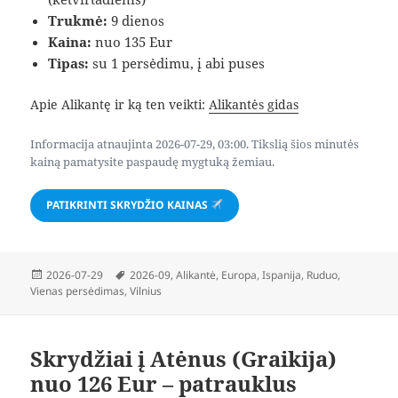
Trukmė:
9 dienos
Kaina:
nuo 135 Eur
Tipas:
su 1 persėdimu, į abi puses
Apie Alikantę ir ką ten veikti:
Alikantės gidas
Informacija atnaujinta 2026-07-29, 03:00. Tikslią šios minutės
kainą pamatysite paspaudę mygtuką žemiau.
PATIKRINTI SKRYDŽIO KAINAS
Paskelbta
Žymos
2026-07-29
2026-09
,
Alikantė
,
Europa
,
Ispanija
,
Ruduo
,
Vienas persėdimas
,
Vilnius
Skrydžiai į Atėnus (Graikija)
nuo 126 Eur – patrauklus