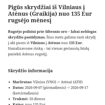
Pigūs skrydžiai iš Vilniaus į
Atėnus (Graikija) nuo 135 Eur
rugsėjo mėnesį
Rugsėjo poilsiui prie šiltesnio oro – labai neblogas
skrydžio pasiūlymas.
Šiuo metu galima rasti skrydį
į abi puses iš
Vilniaus
į
Atėnus
nuo
135 Eur
.
Išanalizavome rinką – tai vienas geriausių būdų
pasiekti Atėnus rugsėjį.
Skrydžio informacija
Maršrutas:
Vilnius (VNO) -> Atėnai (ATH)
Datos:
2026-09-07 (pirmadienis) -> 2026-09-17
(ketvirtadienis)
Trukmė:
10 dienos
Kaina:
nuo 135 Eur