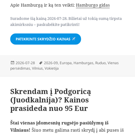
Apie Hamburgą ir ką ten veikti:
Hamburgo gidas
Suradome šią kainą 2026-07-28. Bilietai už tokią sumą tirpsta
akimirksniu – paskubėkite patikrinti!
PATIKRINTI SKRYDŽIO KAINAS
Paskelbta
Žymos
2026-07-28
2026-09
,
Europa
,
Hamburgas
,
Ruduo
,
Vienas
persėdimas
,
Vilnius
,
Vokietija
Skrendam į Podgoricą
(Juodkalnija)? Kainos
prasideda nuo 95 Eur
Štai vienas įdomesnių rugsėjo pasiūlymų iš
Vilniaus!
Šiuo metu galima rasti skrydį į abi puses iš