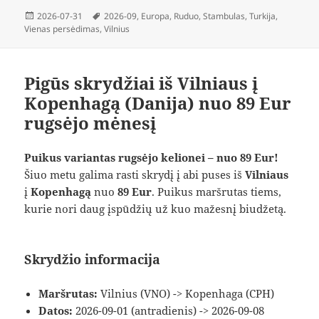
Paskelbta
Žymos
2026-07-31
2026-09
,
Europa
,
Ruduo
,
Stambulas
,
Turkija
,
Vienas persėdimas
,
Vilnius
Pigūs skrydžiai iš Vilniaus į
Kopenhagą (Danija) nuo 89 Eur
rugsėjo mėnesį
Puikus variantas rugsėjo kelionei – nuo 89 Eur!
Šiuo metu galima rasti skrydį į abi puses iš
Vilniaus
į
Kopenhagą
nuo
89 Eur
. Puikus maršrutas tiems,
kurie nori daug įspūdžių už kuo mažesnį biudžetą.
Skrydžio informacija
Maršrutas:
Vilnius (VNO) -> Kopenhaga (CPH)
Datos:
2026-09-01 (antradienis) -> 2026-09-08