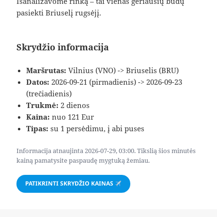
Išanalizavome rinką – tai vienas geriausių būdų
pasiekti Briuselį rugsėjį.
Skrydžio informacija
Maršrutas:
Vilnius (VNO) -> Briuselis (BRU)
Datos:
2026-09-21 (pirmadienis) -> 2026-09-23
(trečiadienis)
Trukmė:
2 dienos
Kaina:
nuo 121 Eur
Tipas:
su 1 persėdimu, į abi puses
Informacija atnaujinta 2026-07-29, 03:00. Tikslią šios minutės
kainą pamatysite paspaudę mygtuką žemiau.
PATIKRINTI SKRYDŽIO KAINAS