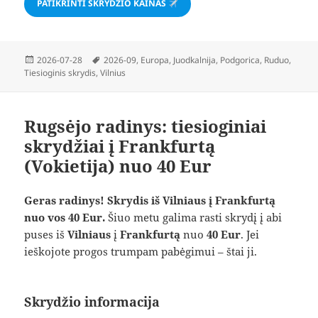
PATIKRINTI SKRYDŽIO KAINAS
Paskelbta
Žymos
2026-07-28
2026-09
,
Europa
,
Juodkalnija
,
Podgorica
,
Ruduo
,
Tiesioginis skrydis
,
Vilnius
Rugsėjo radinys: tiesioginiai
skrydžiai į Frankfurtą
(Vokietija) nuo 40 Eur
Geras radinys! Skrydis iš Vilniaus į Frankfurtą
nuo vos 40 Eur.
Šiuo metu galima rasti skrydį į abi
puses iš
Vilniaus
į
Frankfurtą
nuo
40 Eur
. Jei
ieškojote progos trumpam pabėgimui – štai ji.
Skrydžio informacija