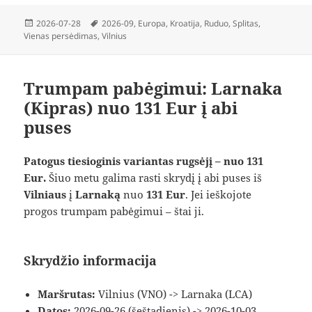
Paskelbta
Žymos
2026-07-28
2026-09
,
Europa
,
Kroatija
,
Ruduo
,
Splitas
,
Vienas persėdimas
,
Vilnius
Trumpam pabėgimui: Larnaka
(Kipras) nuo 131 Eur į abi
puses
Patogus tiesioginis variantas rugsėjį – nuo 131
Eur.
Šiuo metu galima rasti skrydį į abi puses iš
Vilniaus
į
Larnaką
nuo
131 Eur
. Jei ieškojote
progos trumpam pabėgimui – štai ji.
Skrydžio informacija
Maršrutas:
Vilnius (VNO) -> Larnaka (LCA)
Datos:
2026-09-26 (šeštadienis) -> 2026-10-03