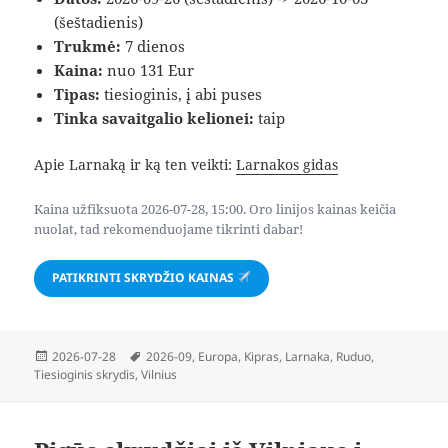
(šeštadienis)
Trukmė:
7 dienos
Kaina:
nuo 131 Eur
Tipas:
tiesioginis, į abi puses
Tinka savaitgalio kelionei:
taip
Apie Larnaką ir ką ten veikti:
Larnakos gidas
Kaina užfiksuota 2026-07-28, 15:00. Oro linijos kainas keičia
nuolat, tad rekomenduojame tikrinti dabar!
PATIKRINTI SKRYDŽIO KAINAS
Paskelbta
Žymos
2026-07-28
2026-09
,
Europa
,
Kipras
,
Larnaka
,
Ruduo
,
Tiesioginis skrydis
,
Vilnius