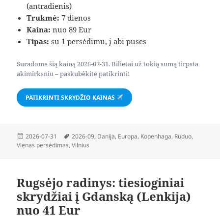
(antradienis)
Trukmė:
7 dienos
Kaina:
nuo 89 Eur
Tipas:
su 1 persėdimu, į abi puses
Suradome šią kainą 2026-07-31. Bilietai už tokią sumą tirpsta
akimirksniu – paskubėkite patikrinti!
PATIKRINTI SKRYDŽIO KAINAS
Paskelbta
Žymos
2026-07-31
2026-09
,
Danija
,
Europa
,
Kopenhaga
,
Ruduo
,
Vienas persėdimas
,
Vilnius
Rugsėjo radinys: tiesioginiai
skrydžiai į Gdanską (Lenkija)
nuo 41 Eur