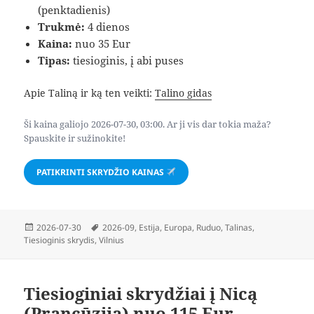
(penktadienis)
Trukmė:
4 dienos
Kaina:
nuo 35 Eur
Tipas:
tiesioginis, į abi puses
Apie Taliną ir ką ten veikti:
Talino gidas
Ši kaina galiojo 2026-07-30, 03:00. Ar ji vis dar tokia maža?
Spauskite ir sužinokite!
PATIKRINTI SKRYDŽIO KAINAS
Paskelbta
Žymos
2026-07-30
2026-09
,
Estija
,
Europa
,
Ruduo
,
Talinas
,
Tiesioginis skrydis
,
Vilnius
Tiesioginiai skrydžiai į Nicą
(Prancūzija) nuo 115 Eur