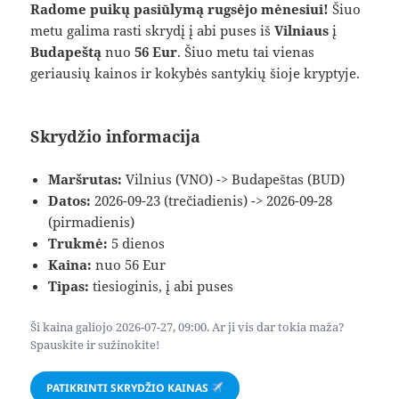
Radome puikų pasiūlymą rugsėjo mėnesiui!
Šiuo
metu galima rasti skrydį į abi puses iš
Vilniaus
į
Budapeštą
nuo
56 Eur
. Šiuo metu tai vienas
geriausių kainos ir kokybės santykių šioje kryptyje.
Skrydžio informacija
Maršrutas:
Vilnius (VNO) -> Budapeštas (BUD)
Datos:
2026-09-23 (trečiadienis) -> 2026-09-28
(pirmadienis)
Trukmė:
5 dienos
Kaina:
nuo 56 Eur
Tipas:
tiesioginis, į abi puses
Ši kaina galiojo 2026-07-27, 09:00. Ar ji vis dar tokia maža?
Spauskite ir sužinokite!
PATIKRINTI SKRYDŽIO KAINAS