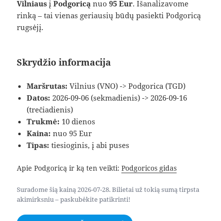
Vilniaus
į
Podgoricą
nuo
95 Eur
. Išanalizavome
rinką – tai vienas geriausių būdų pasiekti Podgoricą
rugsėjį.
Skrydžio informacija
Maršrutas:
Vilnius (VNO) -> Podgorica (TGD)
Datos:
2026-09-06 (sekmadienis) -> 2026-09-16
(trečiadienis)
Trukmė:
10 dienos
Kaina:
nuo 95 Eur
Tipas:
tiesioginis, į abi puses
Apie Podgoricą ir ką ten veikti:
Podgoricos gidas
Suradome šią kainą 2026-07-28. Bilietai už tokią sumą tirpsta
akimirksniu – paskubėkite patikrinti!