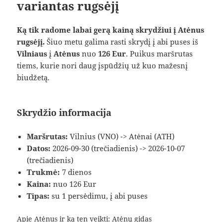
variantas rugsėjį
Ką tik radome labai gerą kainą skrydžiui į Atėnus
rugsėjį.
Šiuo metu galima rasti skrydį į abi puses iš
Vilniaus
į
Atėnus
nuo
126 Eur
. Puikus maršrutas
tiems, kurie nori daug įspūdžių už kuo mažesnį
biudžetą.
Skrydžio informacija
Maršrutas:
Vilnius (VNO) -> Atėnai (ATH)
Datos:
2026-09-30 (trečiadienis) -> 2026-10-07
(trečiadienis)
Trukmė:
7 dienos
Kaina:
nuo 126 Eur
Tipas:
su 1 persėdimu, į abi puses
Apie Atėnus ir ką ten veikti:
Atėnų gidas