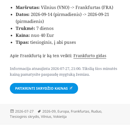
Maršrutas:
Vilnius (VNO) -> Frankfurtas (FRA)
Datos:
2026-09-14 (pirmadienis) -> 2026-09-21
(pirmadienis)
Trukmė:
7 dienos
Kaina:
nuo 40 Eur
Tipas:
tiesioginis, į abi puses
Apie Frankfurtą ir ką ten veikti:
Frankfurto gidas
Informacija atnaujinta 2026-07-27, 21:00. Tikslią šios minutės
kainą pamatysite paspaudę mygtuką žemiau.
PATIKRINTI SKRYDŽIO KAINAS
Paskelbta
Žymos
2026-07-27
2026-09
,
Europa
,
Frankfurtas
,
Ruduo
,
Tiesioginis skrydis
,
Vilnius
,
Vokietija