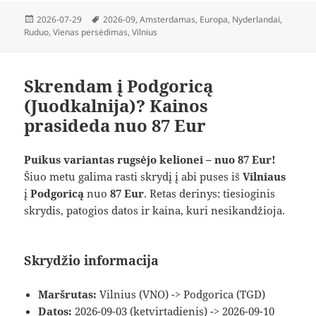
Paskelbta
Žymos
2026-07-29
2026-09
,
Amsterdamas
,
Europa
,
Nyderlandai
,
Ruduo
,
Vienas persėdimas
,
Vilnius
Skrendam į Podgoricą
(Juodkalnija)? Kainos
prasideda nuo 87 Eur
Puikus variantas rugsėjo kelionei – nuo 87 Eur!
Šiuo metu galima rasti skrydį į abi puses iš
Vilniaus
į
Podgoricą
nuo
87 Eur
. Retas derinys: tiesioginis
skrydis, patogios datos ir kaina, kuri nesikandžioja.
Skrydžio informacija
Maršrutas:
Vilnius (VNO) -> Podgorica (TGD)
Datos:
2026-09-03 (ketvirtadienis) -> 2026-09-10