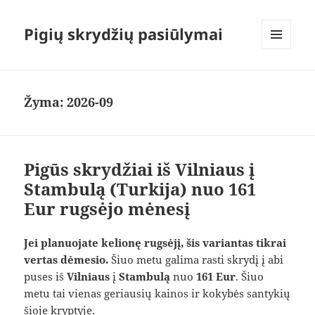
Pigių skrydžių pasiūlymai
MENIU
IR
VALDIKLIAI
Žyma:
2026-09
Pigūs skrydžiai iš Vilniaus į
Stambulą (Turkija) nuo 161
Eur rugsėjo mėnesį
Jei planuojate kelionę rugsėjį, šis variantas tikrai
vertas dėmesio.
Šiuo metu galima rasti skrydį į abi
puses iš
Vilniaus
į
Stambulą
nuo
161 Eur
. Šiuo
metu tai vienas geriausių kainos ir kokybės santykių
šioje kryptyje.