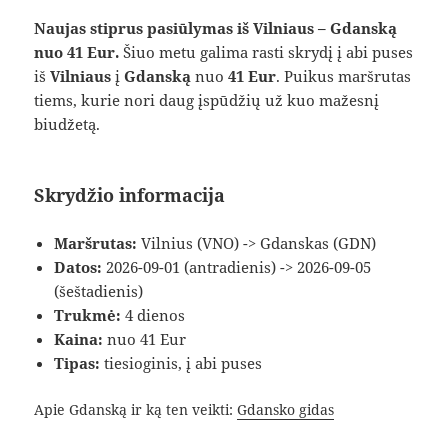
Naujas stiprus pasiūlymas iš Vilniaus – Gdanską
nuo 41 Eur.
Šiuo metu galima rasti skrydį į abi puses
iš
Vilniaus
į
Gdanską
nuo
41 Eur
. Puikus maršrutas
tiems, kurie nori daug įspūdžių už kuo mažesnį
biudžetą.
Skrydžio informacija
Maršrutas:
Vilnius (VNO) -> Gdanskas (GDN)
Datos:
2026-09-01 (antradienis) -> 2026-09-05
(šeštadienis)
Trukmė:
4 dienos
Kaina:
nuo 41 Eur
Tipas:
tiesioginis, į abi puses
Apie Gdanską ir ką ten veikti:
Gdansko gidas