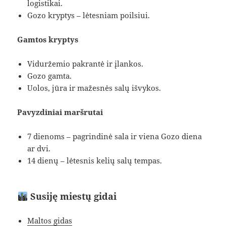
logistikai.
Gozo kryptys – lėtesniam poilsiui.
Gamtos kryptys
Viduržemio pakrantė ir įlankos.
Gozo gamta.
Uolos, jūra ir mažesnės salų išvykos.
Pavyzdiniai maršrutai
7 dienoms – pagrindinė sala ir viena Gozo diena
ar dvi.
14 dienų – lėtesnis kelių salų tempas.
Susiję miestų gidai
Maltos gidas