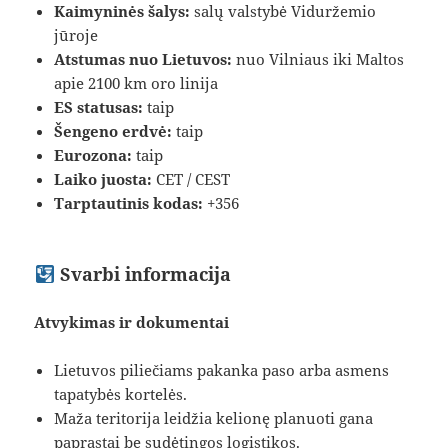
Kaimyninės šalys:
salų valstybė Viduržemio
jūroje
Atstumas nuo Lietuvos:
nuo Vilniaus iki Maltos
apie 2100 km oro linija
ES statusas:
taip
Šengeno erdvė:
taip
Eurozona:
taip
Laiko juosta:
CET / CEST
Tarptautinis kodas:
+356
Svarbi informacija
Atvykimas ir dokumentai
Lietuvos piliečiams pakanka paso arba asmens
tapatybės kortelės.
Maža teritorija leidžia kelionę planuoti gana
paprastai be sudėtingos logistikos.