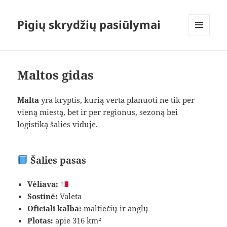
Pigių skrydžių pasiūlymai
MENIU
IR
VALDIKLIAI
Maltos gidas
Malta
yra kryptis, kurią verta planuoti ne tik per
vieną miestą, bet ir per regionus, sezoną bei
logistiką šalies viduje.
Šalies pasas
Vėliava:
Sostinė:
Valeta
Oficiali kalba:
maltiečių ir anglų
Plotas:
apie 316 km²