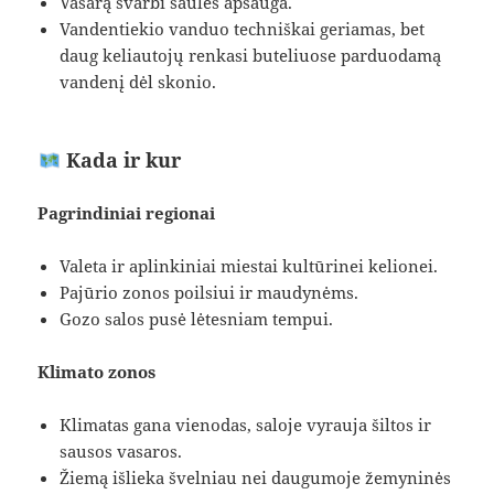
Vasarą svarbi saulės apsauga.
Vandentiekio vanduo techniškai geriamas, bet
daug keliautojų renkasi buteliuose parduodamą
vandenį dėl skonio.
Kada ir kur
Pagrindiniai regionai
Valeta ir aplinkiniai miestai kultūrinei kelionei.
Pajūrio zonos poilsiui ir maudynėms.
Gozo salos pusė lėtesniam tempui.
Klimato zonos
Klimatas gana vienodas, saloje vyrauja šiltos ir
sausos vasaros.
Žiemą išlieka švelniau nei daugumoje žemyninės