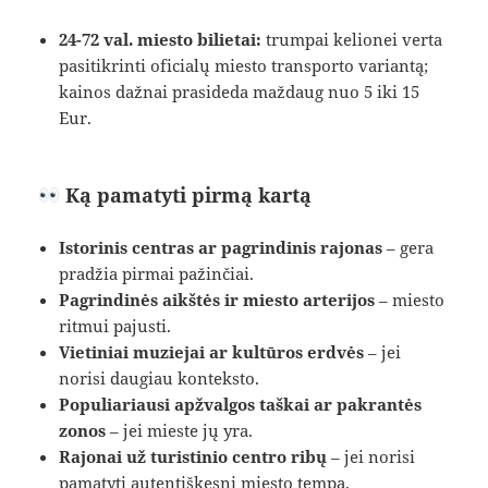
24-72 val. miesto bilietai:
trumpai kelionei verta
pasitikrinti oficialų miesto transporto variantą;
kainos dažnai prasideda maždaug nuo 5 iki 15
Eur.
Ką pamatyti pirmą kartą
Istorinis centras ar pagrindinis rajonas
– gera
pradžia pirmai pažinčiai.
Pagrindinės aikštės ir miesto arterijos
– miesto
ritmui pajusti.
Vietiniai muziejai ar kultūros erdvės
– jei
norisi daugiau konteksto.
Populiariausi apžvalgos taškai ar pakrantės
zonos
– jei mieste jų yra.
Rajonai už turistinio centro ribų
– jei norisi
pamatyti autentiškesnį miesto tempą.