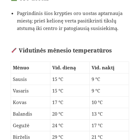
Pagrindinis šios krypties oro uostas aptarnauja
miestą; prieš kelionę verta pasitikrinti tikslų
atstumą iki centro ir patogiausią susisiekimą.
Vidutinės mėnesio temperatūros
Mėnuo
Vid. dieną
Vid. naktį
Sausis
15 °C
9 °C
Vasaris
15 °C
9 °C
Kovas
17 °C
10 °C
Balandis
20 °C
13 °C
Gegužė
24 °C
17 °C
Birželis
29 °C
21 °C