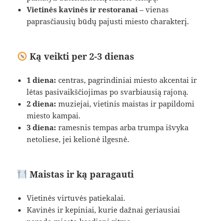
Vietinės kavinės ir restoranai
– vienas
paprasčiausių būdų pajusti miesto charakterį.
Ką veikti per 2-3 dienas
1 diena:
centras, pagrindiniai miesto akcentai ir
lėtas pasivaikščiojimas po svarbiausią rajoną.
2 diena:
muziejai, vietinis maistas ir papildomi
miesto kampai.
3 diena:
ramesnis tempas arba trumpa išvyka
netoliese, jei kelionė ilgesnė.
Maistas ir ką paragauti
Vietinės virtuvės patiekalai.
Kavinės ir kepiniai, kurie dažnai geriausiai