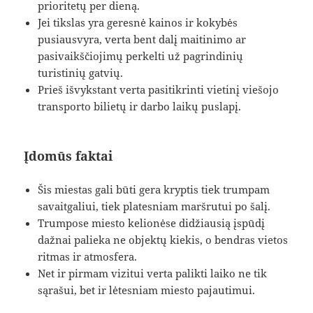
prioritetų per dieną.
Jei tikslas yra geresnė kainos ir kokybės
pusiausvyra, verta bent dalį maitinimo ar
pasivaikščiojimų perkelti už pagrindinių
turistinių gatvių.
Prieš išvykstant verta pasitikrinti vietinį viešojo
transporto bilietų ir darbo laikų puslapį.
Įdomūs faktai
Šis miestas gali būti gera kryptis tiek trumpam
savaitgaliui, tiek platesniam maršrutui po šalį.
Trumpose miesto kelionėse didžiausią įspūdį
dažnai palieka ne objektų kiekis, o bendras vietos
ritmas ir atmosfera.
Net ir pirmam vizitui verta palikti laiko ne tik
sąrašui, bet ir lėtesniam miesto pajautimui.