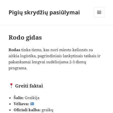
Pigių skrydžių pasiūlymai
MENIU
IR
VALDIKLIAI
Rodo gidas
Rodas
tinka tiems, kas nori miesto kelionės su
aiškia logistika, pagrindiniais lankytinais taškais ir
pakankamai lengvai sudėliojama 2-3 dienų
programa.
Greiti faktai
Šalis:
Graikija
Vėliava:
Oficiali kalba:
graikų