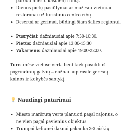
parodo miesto kasdienį ritmą.
Dienos pietų pasiūlymai ar mažesni vietiniai
restoranai už turistinio centro ribų.
Desertai ar gėrimai, būdingi šiam šalies regionui.
Pusryčiai:
dažniausiai apie 7:30-10:30.
Pietūs:
dažniausiai apie 13:00-15:30.
Vakarienė:
dažniausiai apie 19:00-22:00.
Turistinėse vietose verta bent kiek pasukti iš
pagrindinių gatvių – dažnai taip rasite geresnį
kainos ir kokybės santykį.
Naudingi patarimai
Miesto maršrutą verta planuoti pagal rajonus, o
ne vien pagal pavienius objektus.
Trumpai kelionei dažnai pakanka 2-3 aiškių