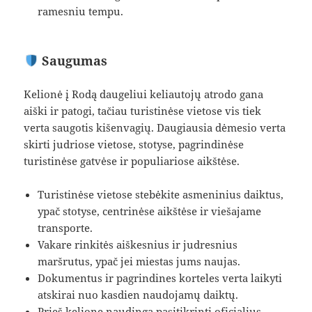
ramesniu tempu.
Saugumas
Kelionė į Rodą daugeliui keliautojų atrodo gana
aiški ir patogi, tačiau turistinėse vietose vis tiek
verta saugotis kišenvagių. Daugiausia dėmesio verta
skirti judriose vietose, stotyse, pagrindinėse
turistinėse gatvėse ir populiariose aikštėse.
Turistinėse vietose stebėkite asmeninius daiktus,
ypač stotyse, centrinėse aikštėse ir viešajame
transporte.
Vakare rinkitės aiškesnius ir judresnius
maršrutus, ypač jei miestas jums naujas.
Dokumentus ir pagrindines korteles verta laikyti
atskirai nuo kasdien naudojamų daiktų.
Prieš kelionę naudinga pasitikrinti oficialius