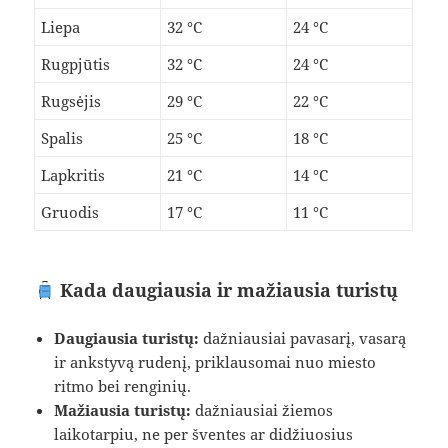
Liepa
32 °C
24 °C
Rugpjūtis
32 °C
24 °C
Rugsėjis
29 °C
22 °C
Spalis
25 °C
18 °C
Lapkritis
21 °C
14 °C
Gruodis
17 °C
11 °C
Kada daugiausia ir mažiausia turistų
Daugiausia turistų:
dažniausiai pavasarį, vasarą
ir ankstyvą rudenį, priklausomai nuo miesto
ritmo bei renginių.
Mažiausia turistų:
dažniausiai žiemos
laikotarpiu, ne per šventes ar didžiuosius