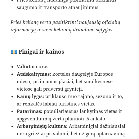
saugumo ir transporto atnaujinimus.
Prieš kelionę verta pasitikrinti naujausią oficialią
informaciją ir savo kelionių draudimo sąlygas.
Pinigai ir kainos
Valiuta:
euras.
Atsiskaitymas:
kortelės daugelyje Europos
miestų priimamos plačiai, bet smulkesnėse
vietose gali praversti grynieji.
Kainų lygis:
priklauso nuo rajono, sezono ir to,
ar renkatės labiau turistines vietas.
Patarimas:
populiariausias lankytinas vietas ir
apgyvendinimą verta planuoti iš anksto.
Arbatpinigių kultūra:
Arbatpinigiai dažniausiai
nėra griežtai privalomi, bet už gerą aptarnavimą