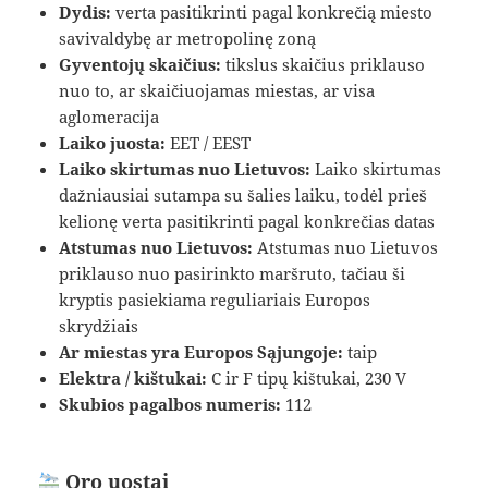
Dydis:
verta pasitikrinti pagal konkrečią miesto
savivaldybę ar metropolinę zoną
Gyventojų skaičius:
tikslus skaičius priklauso
nuo to, ar skaičiuojamas miestas, ar visa
aglomeracija
Laiko juosta:
EET / EEST
Laiko skirtumas nuo Lietuvos:
Laiko skirtumas
dažniausiai sutampa su šalies laiku, todėl prieš
kelionę verta pasitikrinti pagal konkrečias datas
Atstumas nuo Lietuvos:
Atstumas nuo Lietuvos
priklauso nuo pasirinkto maršruto, tačiau ši
kryptis pasiekiama reguliariais Europos
skrydžiais
Ar miestas yra Europos Sąjungoje:
taip
Elektra / kištukai:
C ir F tipų kištukai, 230 V
Skubios pagalbos numeris:
112
Oro uostai