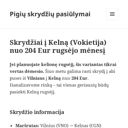
Pigių skrydžių pasiūlymai
MENIU
IR
VALDIKLIAI
Skrydžiai į Kelną (Vokietija)
nuo 204 Eur rugsėjo mėnesį
Jei planuojate kelionę rugsėjį, šis variantas tikrai
vertas dėmesio.
Šiuo metu galima rasti skrydį į abi
puses iš
Vilniaus
į
Kelną
nuo
204 Eur
.
Išanalizavome rinką – tai vienas geriausių būdų
pasiekti Kelną rugsėjį.
Skrydžio informacija
Maršrutas:
Vilnius (VNO) -> Kelnas (CGN)