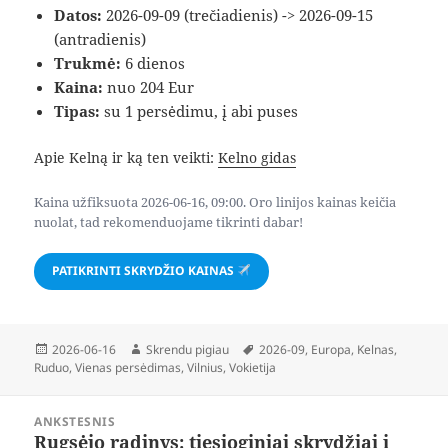
Datos:
2026-09-09 (trečiadienis) -> 2026-09-15
(antradienis)
Trukmė:
6 dienos
Kaina:
nuo 204 Eur
Tipas:
su 1 persėdimu, į abi puses
Apie Kelną ir ką ten veikti:
Kelno gidas
Kaina užfiksuota 2026-06-16, 09:00. Oro linijos kainas keičia
nuolat, tad rekomenduojame tikrinti dabar!
PATIKRINTI SKRYDŽIO KAINAS
Paskelbta
Autorius
Žymos
2026-06-16
Skrendu pigiau
2026-09
,
Europa
,
Kelnas
,
Ruduo
,
Vienas persėdimas
,
Vilnius
,
Vokietija
Navigacija
ANKSTESNIS
tarp
Rugsėjo radinys: tiesioginiai skrydžiai į
Ankstesnis