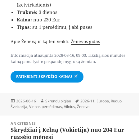
(ketvirtadienis)
Trukmė:
3 dienos
Kaina:
nuo 230 Eur
Tipas:
su 1 persėdimu, į abi puses
Apie Ženevą ir ką ten veikti:
Ženevos gidas
Informacija atnaujinta 2026-06-16, 09:00. Tikslią šios minutės
kainą pamatysite paspaudę mygtuką žemiau.
PATIKRINTI SKRYDŽIO KAINAS
Paskelbta
Autorius
Žymos
2026-06-16
Skrendu pigiau
2026-11
,
Europa
,
Ruduo
,
Šveicarija
,
Vienas persėdimas
,
Vilnius
,
Ženeva
Navigacija
ANKSTESNIS
tarp
Skrydžiai į Kelną (Vokietija) nuo 204 Eur
Ankstesnis
įrašų
rugsėjo mėnesį
įrašas: