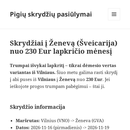
Pigių skrydžių pasiūlymai
MENIU
IR
VALDIKLIAI
Skrydžiai į Ženevą (Šveicarija)
nuo 230 Eur lapkričio mėnesį
Trumpai išvykai lapkritį – tikrai dėmesio vertas
variantas iš Vilniaus.
Šiuo metu galima rasti skrydį
į abi puses iš
Vilniaus
į
Ženevą
nuo
230 Eur
. Jei
ieškojote progos trumpam pabėgimui – štai ji.
Skrydžio informacija
Maršrutas:
Vilnius (VNO) -> Ženeva (GVA)
Datos:
2026-11-16 (pirmadienis) -> 2026-11-19