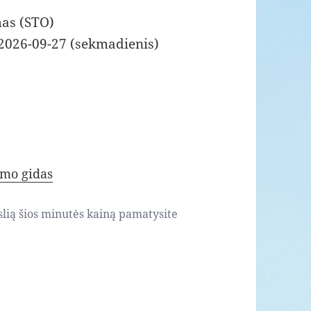
mas (STO)
 2026-09-27 (sekmadienis)
lmo gidas
slią šios minutės kainą pamatysite