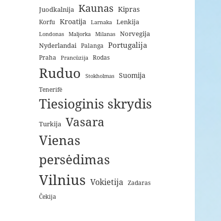
Kaunas
Kipras
Juodkalnija
Kroatija
Lenkija
Korfu
Larnaka
Norvegija
Londonas
Maljorka
Milanas
Portugalija
Nyderlandai
Palanga
Praha
Rodas
Prancūzija
Ruduo
Suomija
Stokholmas
Tenerifė
Tiesioginis skrydis
Vasara
Turkija
Vienas
persėdimas
Vilnius
Vokietija
Zadaras
Čekija