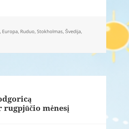
,
Europa
,
Ruduo
,
Stokholmas
,
Švedija
,
Podgoricą
r rugpjūčio mėnesį