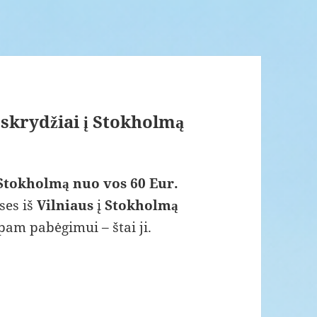
i skrydžiai į Stokholmą
į Stokholmą nuo vos 60 Eur.
ses iš
Vilniaus
į
Stokholmą
mpam pabėgimui – štai ji.