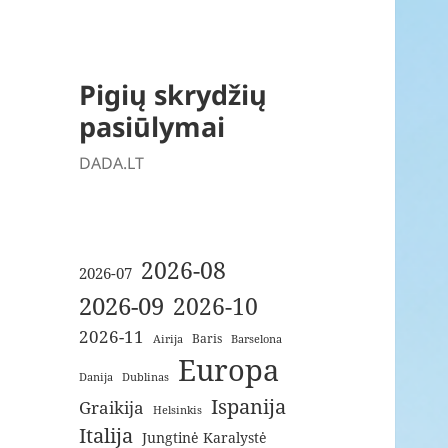
Pigių skrydžių
pasiūlymai
DADA.LT
2026-08
2026-07
2026-09
2026-10
2026-11
Baris
Airija
Barselona
Europa
Danija
Dublinas
Ispanija
Graikija
Helsinkis
Italija
Jungtinė Karalystė