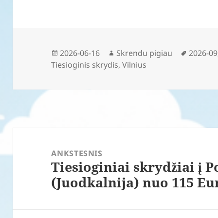
Paskelbta
Autorius
Žymos
2026-06-16
Skrendu pigiau
2026-09
Tiesioginis skrydis
,
Vilnius
Navigacija
tarp
ANKSTESNIS
Tiesioginiai skrydžiai į 
įrašų
Ankstesnis
(Juodkalnija) nuo 115 Eu
įrašas: