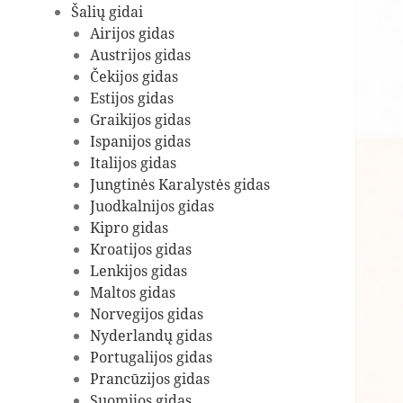
Šalių gidai
Airijos gidas
Austrijos gidas
Čekijos gidas
Estijos gidas
Graikijos gidas
Ispanijos gidas
Italijos gidas
Jungtinės Karalystės gidas
Juodkalnijos gidas
Kipro gidas
Kroatijos gidas
Lenkijos gidas
Maltos gidas
Norvegijos gidas
Nyderlandų gidas
Portugalijos gidas
Prancūzijos gidas
Suomijos gidas