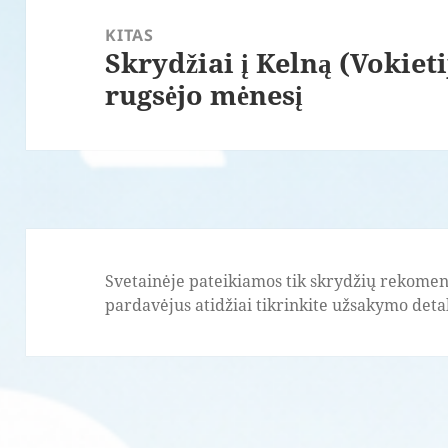
KITAS
Skrydžiai į Kelną (Vokiet
Paskesnis
rugsėjo mėnesį
įrašas:
Svetainėje pateikiamos tik skrydžių rekomend
pardavėjus atidžiai tikrinkite užsakymo detale