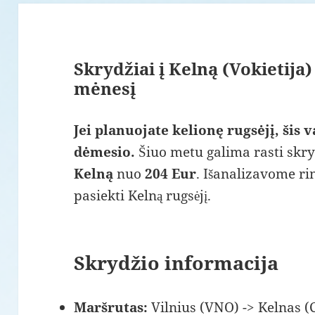
Skrydžiai į Kelną (Vokietija
mėnesį
Jei planuojate kelionę rugsėjį, šis v
dėmesio.
Šiuo metu galima rasti skryd
Kelną
nuo
204 Eur
. Išanalizavome ri
pasiekti Kelną rugsėjį.
Skrydžio informacija
Maršrutas:
Vilnius (VNO) -> Kelnas 