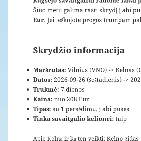
Rugsėjo savaitgaliui radome labai 
Šiuo metu galima rasti skrydį į abi pu
Eur
. Jei ieškojote progos trumpam pab
Skrydžio informacija
Maršrutas:
Vilnius (VNO) -> Kelnas 
Datos:
2026-09-26 (šeštadienis) -> 202
Trukmė:
7 dienos
Kaina:
nuo 208 Eur
Tipas:
su 1 persėdimu, į abi puses
Tinka savaitgalio kelionei:
taip
Apie Kelną ir ką ten veikti:
Kelno gidas