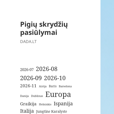
Pigių skrydžių
pasiūlymai
DADA.LT
2026-08
2026-07
2026-09
2026-10
2026-11
Baris
Airija
Barselona
Europa
Danija
Dublinas
Ispanija
Graikija
Helsinkis
Italija
Jungtinė Karalystė