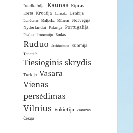
Kaunas
Kipras
Juodkalnija
Kroatija
Lenkija
Korfu
Larnaka
Norvegija
Londonas
Maljorka
Milanas
Portugalija
Nyderlandai
Palanga
Praha
Rodas
Prancūzija
Ruduo
Suomija
Stokholmas
Tenerifė
Tiesioginis skrydis
Vasara
Turkija
Vienas
persėdimas
Vilnius
Vokietija
Zadaras
Čekija