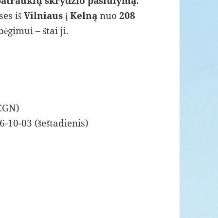
patrauklų skrydžio pasiūlymą.
ses iš
Vilniaus
į
Kelną
nuo
208
ėgimui – štai ji.
(CGN)
6-10-03 (šeštadienis)