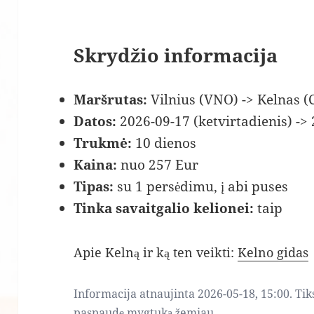
Skrydžio informacija
Maršrutas:
Vilnius (VNO) -> Kelnas 
Datos:
2026-09-17 (ketvirtadienis) ->
Trukmė:
10 dienos
Kaina:
nuo 257 Eur
Tipas:
su 1 persėdimu, į abi puses
Tinka savaitgalio kelionei:
taip
Apie Kelną ir ką ten veikti:
Kelno gidas
Informacija atnaujinta 2026-05-18, 15:00. Tik
paspaudę mygtuką žemiau.