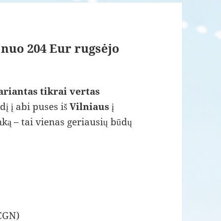
) nuo 204 Eur rugsėjo
ariantas tikrai vertas
į į abi puses iš
Vilniaus
į
nką – tai vienas geriausių būdų
(CGN)