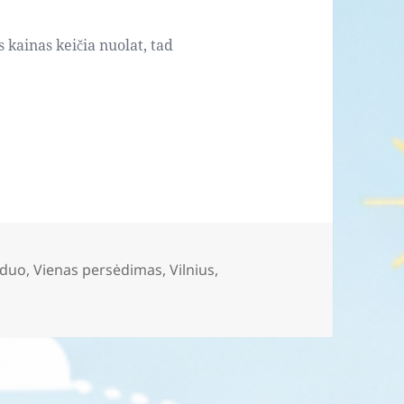
s kainas keičia nuolat, tad
duo
,
Vienas persėdimas
,
Vilnius
,