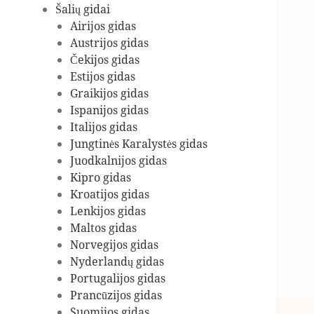
Šalių gidai
Airijos gidas
Austrijos gidas
Čekijos gidas
Estijos gidas
Graikijos gidas
Ispanijos gidas
Italijos gidas
Jungtinės Karalystės gidas
Juodkalnijos gidas
Kipro gidas
Kroatijos gidas
Lenkijos gidas
Maltos gidas
Norvegijos gidas
Nyderlandų gidas
Portugalijos gidas
Prancūzijos gidas
Suomijos gidas