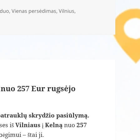
duo
,
Vienas persėdimas
,
Vilnius
,
) nuo 257 Eur rugsėjo
patrauklų skrydžio pasiūlymą.
ses iš
Vilniaus
į
Kelną
nuo
257
ėgimui – štai ji.