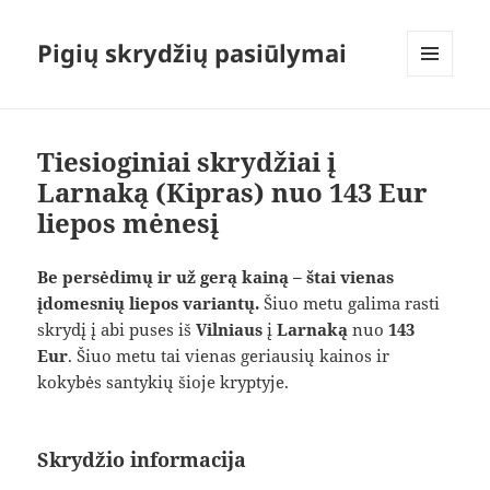
Pigių skrydžių pasiūlymai
MENIU
IR
VALDIKLIAI
Tiesioginiai skrydžiai į
Larnaką (Kipras) nuo 143 Eur
liepos mėnesį
Be persėdimų ir už gerą kainą – štai vienas
įdomesnių liepos variantų.
Šiuo metu galima rasti
skrydį į abi puses iš
Vilniaus
į
Larnaką
nuo
143
Eur
. Šiuo metu tai vienas geriausių kainos ir
kokybės santykių šioje kryptyje.
Skrydžio informacija