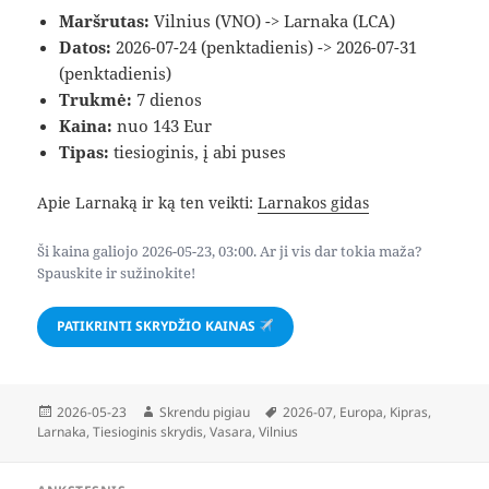
Maršrutas:
Vilnius (VNO) -> Larnaka (LCA)
Datos:
2026-07-24 (penktadienis) -> 2026-07-31
(penktadienis)
Trukmė:
7 dienos
Kaina:
nuo 143 Eur
Tipas:
tiesioginis, į abi puses
Apie Larnaką ir ką ten veikti:
Larnakos gidas
Ši kaina galiojo 2026-05-23, 03:00. Ar ji vis dar tokia maža?
Spauskite ir sužinokite!
PATIKRINTI SKRYDŽIO KAINAS
Paskelbta
Autorius
Žymos
2026-05-23
Skrendu pigiau
2026-07
,
Europa
,
Kipras
,
Larnaka
,
Tiesioginis skrydis
,
Vasara
,
Vilnius
Navigacija