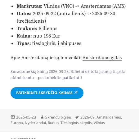
Maršrutas:
Vilnius (VNO) -> Amsterdamas (AMS)
Datos:
2026-09-22 (antradienis) -> 2026-09-30
(trečiadienis)
Trukmė:
8 dienos
Kaina:
nuo 198 Eur
Tipas:
tiesioginis, į abi puses
Apie Amsterdamą ir ką ten veikti:
Amsterdamo gidas
Suradome šią kainą 2026-05-23. Bilietai už tokią sumą tirpsta
akimirksniu – paskubėkite patikrinti!
PATIKRINTI SKRYDŽIO KAINAS
Paskelbta
Autorius
Žymos
2026-05-23
Skrendu pigiau
2026-09
,
Amsterdamas
,
Europa
,
Nyderlandai
,
Ruduo
,
Tiesioginis skrydis
,
Vilnius
Navigacija