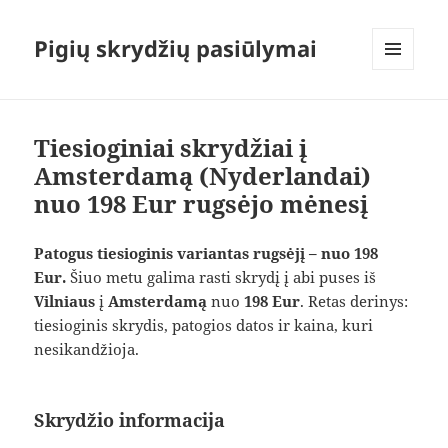
Pigių skrydžių pasiūlymai
MENIU
IR
VALDIKLIAI
Tiesioginiai skrydžiai į
Amsterdamą (Nyderlandai)
nuo 198 Eur rugsėjo mėnesį
Patogus tiesioginis variantas rugsėjį – nuo 198
Eur.
Šiuo metu galima rasti skrydį į abi puses iš
Vilniaus
į
Amsterdamą
nuo
198 Eur
. Retas derinys:
tiesioginis skrydis, patogios datos ir kaina, kuri
nesikandžioja.
Skrydžio informacija