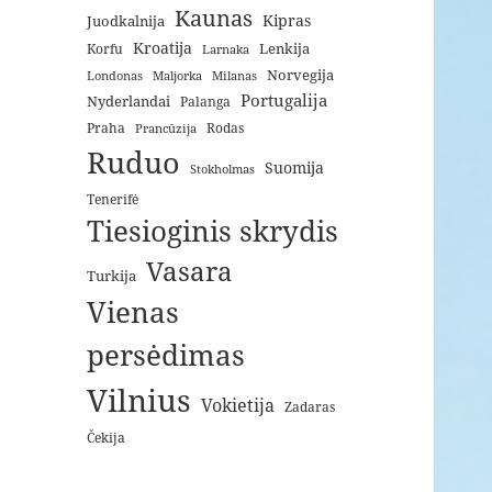
Kaunas
Kipras
Juodkalnija
Kroatija
Lenkija
Korfu
Larnaka
Norvegija
Londonas
Maljorka
Milanas
Portugalija
Nyderlandai
Palanga
Praha
Rodas
Prancūzija
Ruduo
Suomija
Stokholmas
Tenerifė
Tiesioginis skrydis
Vasara
Turkija
Vienas
persėdimas
Vilnius
Vokietija
Zadaras
Čekija