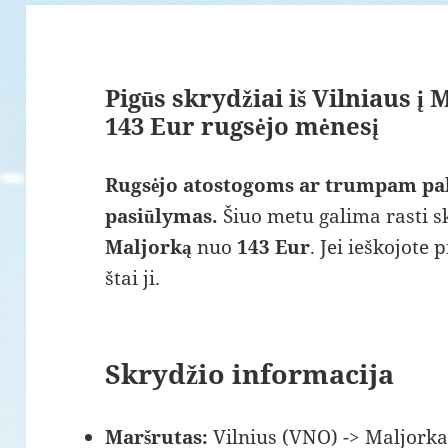
Pigūs skrydžiai iš Vilniaus į
143 Eur rugsėjo mėnesį
Rugsėjo atostogoms ar trumpam pab
pasiūlymas.
Šiuo metu galima rasti sk
Maljorką
nuo
143 Eur
. Jei ieškojot
štai ji.
Skrydžio informacija
Maršrutas:
Vilnius (VNO) -> Maljorka