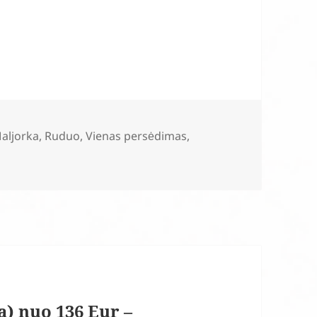
aljorka
,
Ruduo
,
Vienas persėdimas
,
a) nuo 136 Eur –