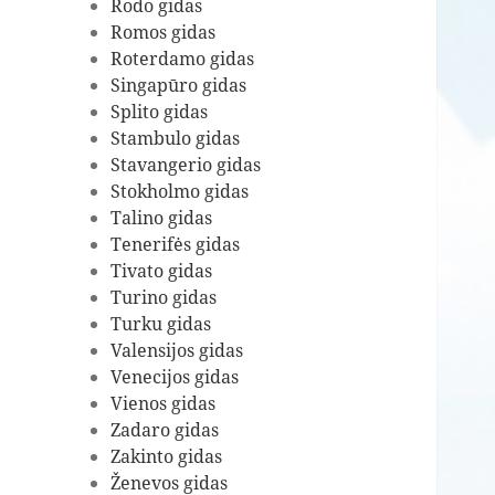
Rodo gidas
Romos gidas
Roterdamo gidas
Singapūro gidas
Splito gidas
Stambulo gidas
Stavangerio gidas
Stokholmo gidas
Talino gidas
Tenerifės gidas
Tivato gidas
Turino gidas
Turku gidas
Valensijos gidas
Venecijos gidas
Vienos gidas
Zadaro gidas
Zakinto gidas
Ženevos gidas