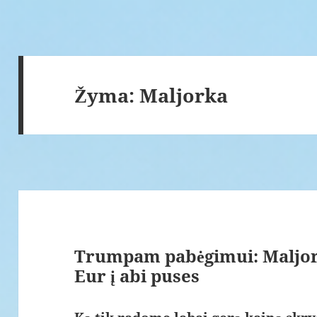
Žyma:
Maljorka
Trumpam pabėgimui: Maljork
Eur į abi puses