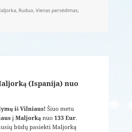
aljorka
,
Ruduo
,
Vienas persėdimas
,
 Maljorką (Ispanija) nuo
lymų iš Vilniaus!
Šiuo metu
iaus
į
Maljorką
nuo
133 Eur
.
iausių būdų pasiekti Maljorką