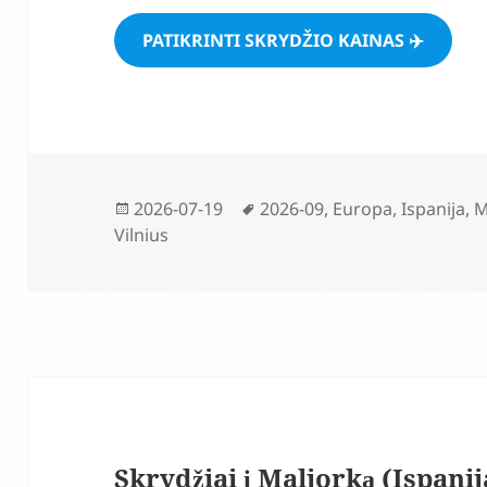
PATIKRINTI SKRYDŽIO KAINAS ✈️
Paskelbta
Žymos
2026-07-19
2026-09
,
Europa
,
Ispanija
,
M
Vilnius
Skrydžiai į Maljorką (Ispanij