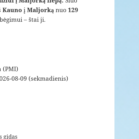
žiui į Maljorką liepą.
Šiuo
š
Kauno
į
Maljorką
nuo
129
ėgimui – štai ji.
 (PMI)
2026-08-09 (sekmadienis)
s gidas