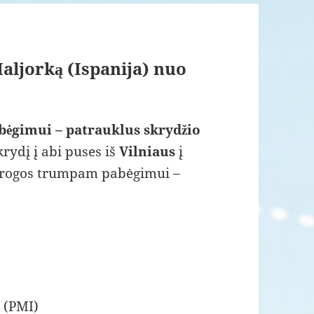
 Maljorką (Ispanija) nuo
ėgimui – patrauklus skrydžio
rydį į abi puses iš
Vilniaus
į
e progos trumpam pabėgimui –
 (PMI)