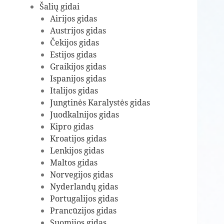
Šalių gidai
Airijos gidas
Austrijos gidas
Čekijos gidas
Estijos gidas
Graikijos gidas
Ispanijos gidas
Italijos gidas
Jungtinės Karalystės gidas
Juodkalnijos gidas
Kipro gidas
Kroatijos gidas
Lenkijos gidas
Maltos gidas
Norvegijos gidas
Nyderlandų gidas
Portugalijos gidas
Prancūzijos gidas
Suomijos gidas