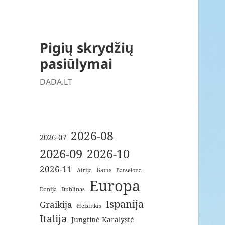
Pigių skrydžių
pasiūlymai
DADA.LT
2026-08
2026-07
2026-09
2026-10
2026-11
Baris
Airija
Barselona
Europa
Danija
Dublinas
Ispanija
Graikija
Helsinkis
Italija
Jungtinė Karalystė