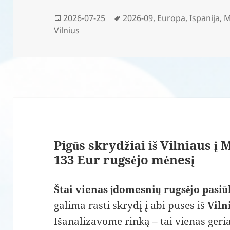
Paskelbta
Žymos
2026-07-25
2026-09
,
Europa
,
Ispanija
,
M
Vilnius
Pigūs skrydžiai iš Vilniaus į
133 Eur rugsėjo mėnesį
Štai vienas įdomesnių rugsėjo pasiū
galima rasti skrydį į abi puses iš
Viln
Išanalizavome rinką – tai vienas ger