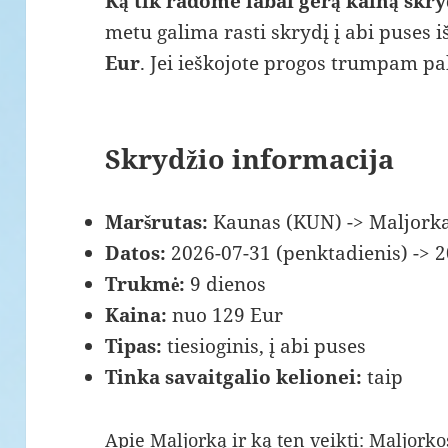
Ką tik radome labai gerą kainą skryd
metu galima rasti skrydį į abi puses i
Eur
. Jei ieškojote progos trumpam pab
Skrydžio informacija
Maršrutas:
Kaunas (KUN) -> Maljorka
Datos:
2026-07-31 (penktadienis) -> 
Trukmė:
9 dienos
Kaina:
nuo 129 Eur
Tipas:
tiesioginis, į abi puses
Tinka savaitgalio kelionei:
taip
Apie Maljorką ir ką ten veikti:
Maljorko