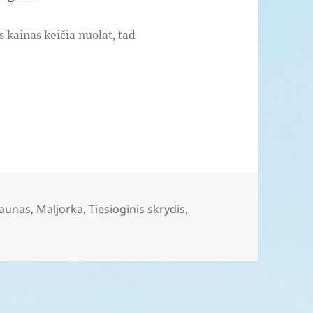
s kainas keičia nuolat, tad
aunas
,
Maljorka
,
Tiesioginis skrydis
,