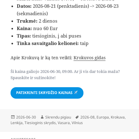
Datos:
2026-08-21 (penktadienis) -> 2026-08-23
(sekmadienis)
Trukmė:
2 dienos
Kaina:
nuo 60 Eur
Tipas:
tiesioginis, į abi puses
Tinka savaitgalio kelionei:
taip
Apie Krokuvą ir ką ten veikti:
Krokuvos gidas
Ši kaina galiojo 2026-06-30, 09:00. Ar ji vis dar tokia maža?
Spauskite ir sužinokite!
PATIKRINTI SKRYDŽIO KAINAS
Paskelbta
Autorius
Žymos
2026-06-30
Skrendu pigiau
2026-08
,
Europa
,
Krokuva
,
Lenkija
,
Tiesioginis skrydis
,
Vasara
,
Vilnius
Navigacija