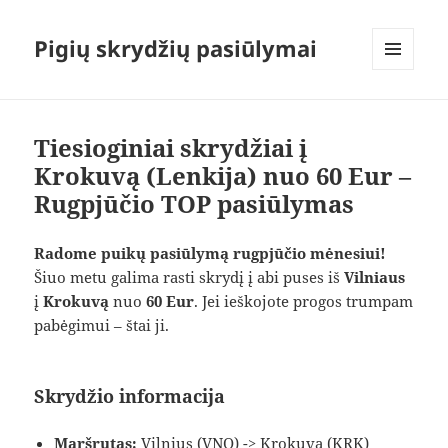
Pigių skrydžių pasiūlymai
MENIU
IR
VALDIKLIAI
Tiesioginiai skrydžiai į
Krokuvą (Lenkija) nuo 60 Eur –
Rugpjūčio TOP pasiūlymas
Radome puikų pasiūlymą rugpjūčio mėnesiui!
Šiuo metu galima rasti skrydį į abi puses iš
Vilniaus
į
Krokuvą
nuo
60 Eur
. Jei ieškojote progos trumpam
pabėgimui – štai ji.
Skrydžio informacija
Maršrutas:
Vilnius (VNO) -> Krokuva (KRK)