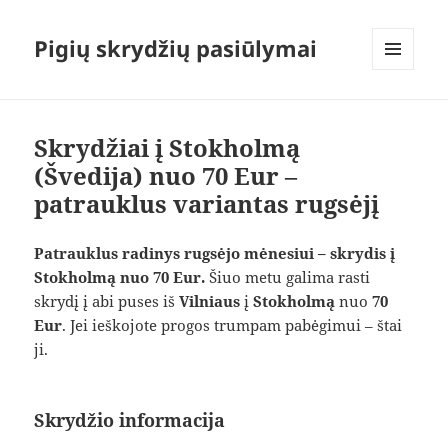
Pigių skrydžių pasiūlymai
MENIU
IR
VALDIKLIAI
Skrydžiai į Stokholmą
(Švedija) nuo 70 Eur –
patrauklus variantas rugsėjį
Patrauklus radinys rugsėjo mėnesiui – skrydis į
Stokholmą nuo 70 Eur.
Šiuo metu galima rasti
skrydį į abi puses iš
Vilniaus
į
Stokholmą
nuo
70
Eur
. Jei ieškojote progos trumpam pabėgimui – štai
ji.
Skrydžio informacija