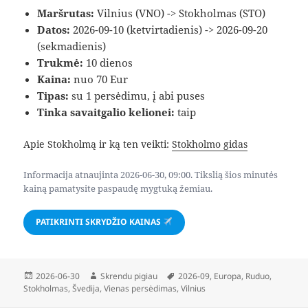
Maršrutas:
Vilnius (VNO) -> Stokholmas (STO)
Datos:
2026-09-10 (ketvirtadienis) -> 2026-09-20
(sekmadienis)
Trukmė:
10 dienos
Kaina:
nuo 70 Eur
Tipas:
su 1 persėdimu, į abi puses
Tinka savaitgalio kelionei:
taip
Apie Stokholmą ir ką ten veikti:
Stokholmo gidas
Informacija atnaujinta 2026-06-30, 09:00. Tikslią šios minutės
kainą pamatysite paspaudę mygtuką žemiau.
PATIKRINTI SKRYDŽIO KAINAS
Paskelbta
Autorius
Žymos
2026-06-30
Skrendu pigiau
2026-09
,
Europa
,
Ruduo
,
Stokholmas
,
Švedija
,
Vienas persėdimas
,
Vilnius