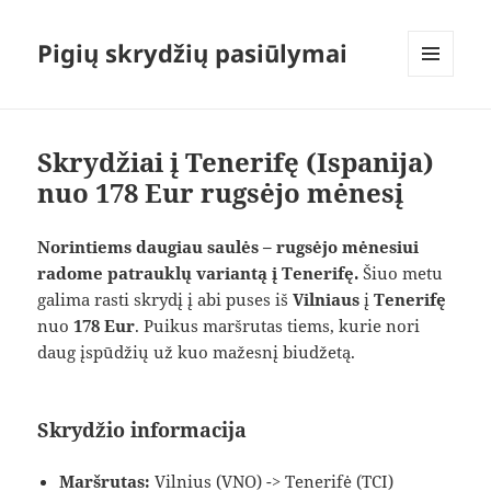
Pigių skrydžių pasiūlymai
MENIU
IR
VALDIKLIAI
Skrydžiai į Tenerifę (Ispanija)
nuo 178 Eur rugsėjo mėnesį
Norintiems daugiau saulės – rugsėjo mėnesiui
radome patrauklų variantą į Tenerifę.
Šiuo metu
galima rasti skrydį į abi puses iš
Vilniaus
į
Tenerifę
nuo
178 Eur
. Puikus maršrutas tiems, kurie nori
daug įspūdžių už kuo mažesnį biudžetą.
Skrydžio informacija
Maršrutas:
Vilnius (VNO) -> Tenerifė (TCI)