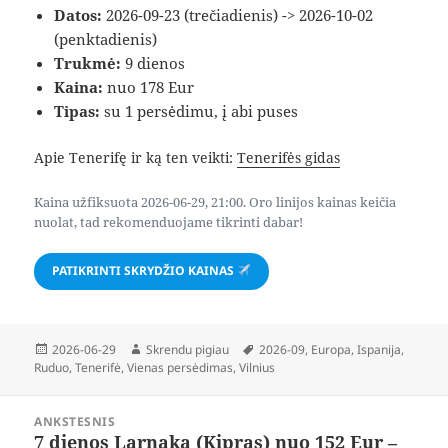
Datos:
2026-09-23 (trečiadienis) -> 2026-10-02
(penktadienis)
Trukmė:
9 dienos
Kaina:
nuo 178 Eur
Tipas:
su 1 persėdimu, į abi puses
Apie Tenerifę ir ką ten veikti:
Tenerifės gidas
Kaina užfiksuota 2026-06-29, 21:00. Oro linijos kainas keičia
nuolat, tad rekomenduojame tikrinti dabar!
PATIKRINTI SKRYDŽIO KAINAS
Paskelbta
Autorius
Žymos
2026-06-29
Skrendu pigiau
2026-09
,
Europa
,
Ispanija
,
Ruduo
,
Tenerifė
,
Vienas persėdimas
,
Vilnius
Navigacija
ANKSTESNIS
tarp
7 dienos Larnaka (Kipras) nuo 152 Eur –
Ankstesnis