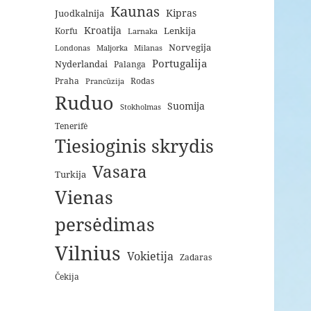
Kaunas
Kipras
Juodkalnija
Kroatija
Lenkija
Korfu
Larnaka
Norvegija
Londonas
Maljorka
Milanas
Portugalija
Nyderlandai
Palanga
Praha
Rodas
Prancūzija
Ruduo
Suomija
Stokholmas
Tenerifė
Tiesioginis skrydis
Vasara
Turkija
Vienas
persėdimas
Vilnius
Vokietija
Zadaras
Čekija