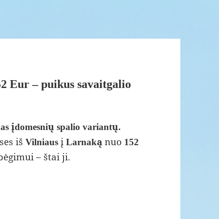
2 Eur – puikus savaitgalio
nas įdomesnių spalio variantų.
ses iš
į
nuo
Vilniaus
Larnaką
152
ėgimui – štai ji.