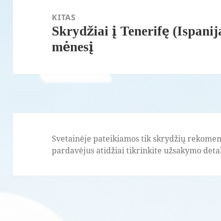
KITAS
Skrydžiai į Tenerifę (Ispani
Paskesnis
mėnesį
įrašas:
Svetainėje pateikiamos tik skrydžių rekomend
pardavėjus atidžiai tikrinkite užsakymo detale