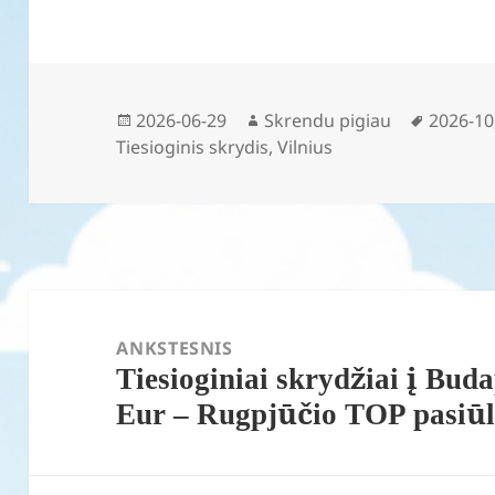
Paskelbta
Autorius
Žymos
2026-06-29
Skrendu pigiau
2026-10
Tiesioginis skrydis
,
Vilnius
Navigacija
tarp
ANKSTESNIS
Tiesioginiai skrydžiai į Bud
įrašų
Ankstesnis
Eur – Rugpjūčio TOP pasiū
įrašas: