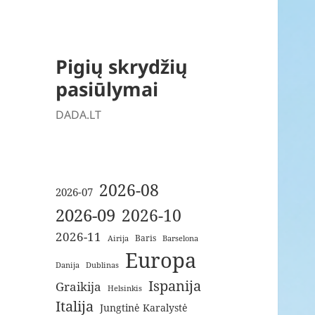
Pigių skrydžių
pasiūlymai
DADA.LT
2026-08
2026-07
2026-09
2026-10
2026-11
Baris
Airija
Barselona
Europa
Danija
Dublinas
Ispanija
Graikija
Helsinkis
Italija
Jungtinė Karalystė