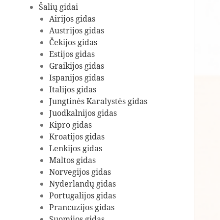
Šalių gidai
Airijos gidas
Austrijos gidas
Čekijos gidas
Estijos gidas
Graikijos gidas
Ispanijos gidas
Italijos gidas
Jungtinės Karalystės gidas
Juodkalnijos gidas
Kipro gidas
Kroatijos gidas
Lenkijos gidas
Maltos gidas
Norvegijos gidas
Nyderlandų gidas
Portugalijos gidas
Prancūzijos gidas
Suomijos gidas