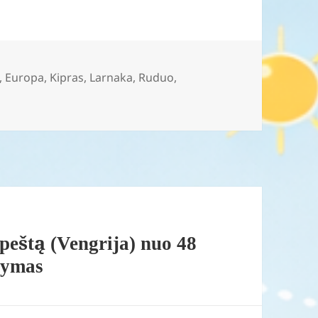
,
Europa
,
Kipras
,
Larnaka
,
Ruduo
,
apeštą (Vengrija) nuo 48
lymas