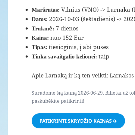
Vilnius (VNO) -> Larnaka 
Maršrutas:
2026-10-03 (šeštadienis) -> 202
Datos:
7 dienos
Trukmė:
nuo 152 Eur
Kaina:
tiesioginis, į abi puses
Tipas:
taip
Tinka savaitgalio kelionei:
Apie Larnaką ir ką ten veikti:
Larnakos 
Suradome šią kainą 2026-06-29. Bilietai už to
paskubėkite patikrinti!
PATIKRINTI SKRYDŽIO KAINAS ✈️