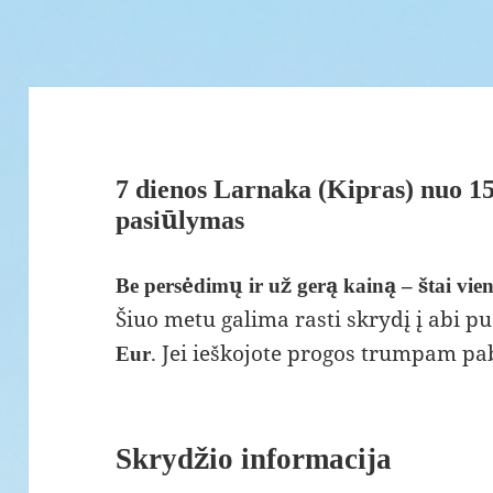
7 dienos Larnaka (Kipras) nuo 15
pasiūlymas
Be persėdimų ir už gerą kainą – štai vie
Šiuo metu galima rasti skrydį į abi pu
. Jei ieškojote progos trumpam pab
Eur
Skrydžio informacija