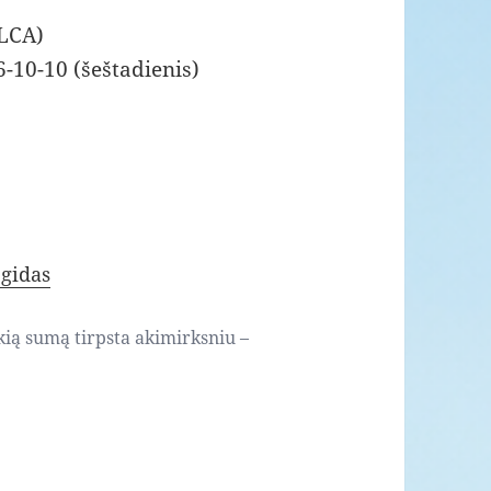
(LCA)
6-10-10 (šeštadienis)
gidas
kią sumą tirpsta akimirksniu –