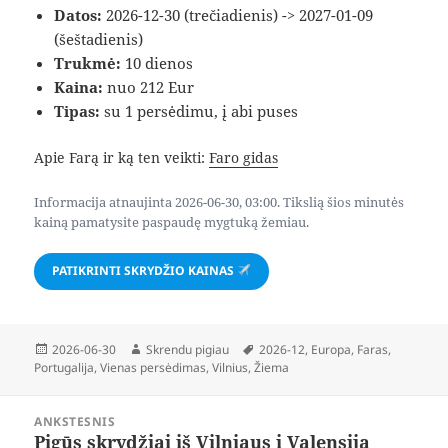
Datos:
2026-12-30 (trečiadienis) -> 2027-01-09
(šeštadienis)
Trukmė:
10 dienos
Kaina:
nuo 212 Eur
Tipas:
su 1 persėdimu, į abi puses
Apie Farą ir ką ten veikti:
Faro gidas
Informacija atnaujinta 2026-06-30, 03:00. Tikslią šios minutės
kainą pamatysite paspaudę mygtuką žemiau.
PATIKRINTI SKRYDŽIO KAINAS
Paskelbta
Autorius
Žymos
2026-06-30
Skrendu pigiau
2026-12
,
Europa
,
Faras
,
Portugalija
,
Vienas persėdimas
,
Vilnius
,
Žiema
Navigacija
ANKSTESNIS
tarp
Pigūs skrydžiai iš Vilniaus į Valensiją
Ankstesnis