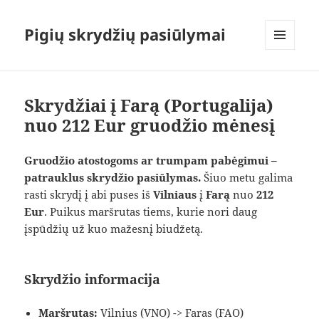
Pigių skrydžių pasiūlymai
MENIU
IR
VALDIKLIAI
Skrydžiai į Farą (Portugalija)
nuo 212 Eur gruodžio mėnesį
Gruodžio atostogoms ar trumpam pabėgimui –
patrauklus skrydžio pasiūlymas.
Šiuo metu galima
rasti skrydį į abi puses iš
Vilniaus
į
Farą
nuo
212
Eur
. Puikus maršrutas tiems, kurie nori daug
įspūdžių už kuo mažesnį biudžetą.
Skrydžio informacija
Maršrutas:
Vilnius (VNO) -> Faras (FAO)