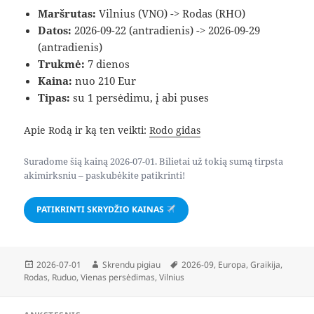
Maršrutas:
Vilnius (VNO) -> Rodas (RHO)
Datos:
2026-09-22 (antradienis) -> 2026-09-29
(antradienis)
Trukmė:
7 dienos
Kaina:
nuo 210 Eur
Tipas:
su 1 persėdimu, į abi puses
Apie Rodą ir ką ten veikti:
Rodo gidas
Suradome šią kainą 2026-07-01. Bilietai už tokią sumą tirpsta
akimirksniu – paskubėkite patikrinti!
PATIKRINTI SKRYDŽIO KAINAS
Paskelbta
Autorius
Žymos
2026-07-01
Skrendu pigiau
2026-09
,
Europa
,
Graikija
,
Rodas
,
Ruduo
,
Vienas persėdimas
,
Vilnius
Navigacija