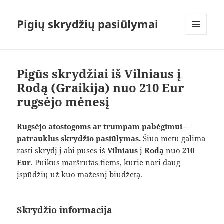
Pigių skrydžių pasiūlymai
MENIU
IR
VALDIKLIAI
Pigūs skrydžiai iš Vilniaus į
Rodą (Graikija) nuo 210 Eur
rugsėjo mėnesį
Rugsėjo atostogoms ar trumpam pabėgimui –
patrauklus skrydžio pasiūlymas.
Šiuo metu galima
rasti skrydį į abi puses iš
Vilniaus
į
Rodą
nuo
210
Eur
. Puikus maršrutas tiems, kurie nori daug
įspūdžių už kuo mažesnį biudžetą.
Skrydžio informacija