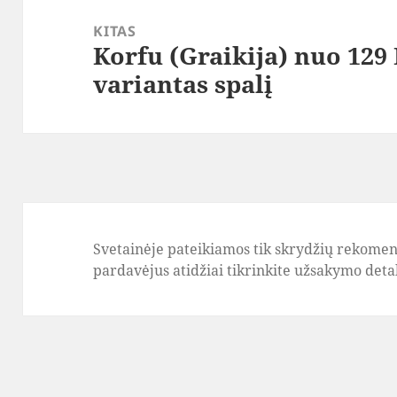
KITAS
Korfu (Graikija) nuo 129 
Paskesnis
variantas spalį
įrašas:
Svetainėje pateikiamos tik skrydžių rekomend
pardavėjus atidžiai tikrinkite užsakymo detale