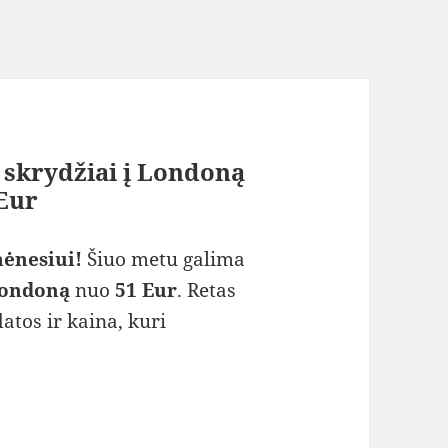
i skrydžiai į Londoną
 Eur
ėnesiui!
Šiuo metu galima
ondoną
nuo
51 Eur
. Retas
datos ir kaina, kuri