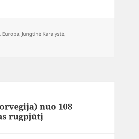
,
Europa
,
Jungtinė Karalystė
,
Norvegija) nuo 108
as rugpjūtį