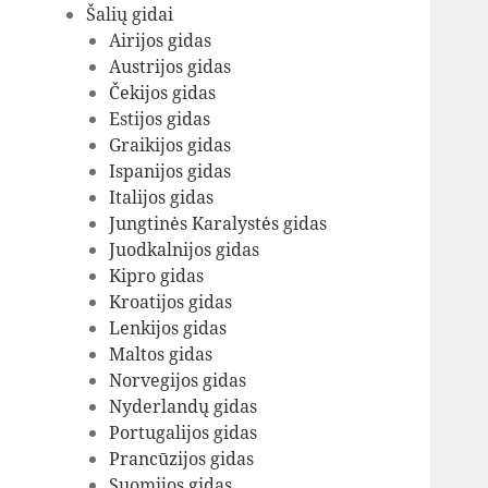
Šalių gidai
Airijos gidas
Austrijos gidas
Čekijos gidas
Estijos gidas
Graikijos gidas
Ispanijos gidas
Italijos gidas
Jungtinės Karalystės gidas
Juodkalnijos gidas
Kipro gidas
Kroatijos gidas
Lenkijos gidas
Maltos gidas
Norvegijos gidas
Nyderlandų gidas
Portugalijos gidas
Prancūzijos gidas
Suomijos gidas