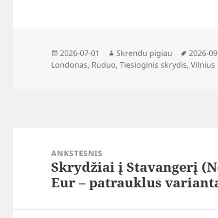
Paskelbta
Autorius
Žymos
2026-07-01
Skrendu pigiau
2026-09
Londonas
,
Ruduo
,
Tiesioginis skrydis
,
Vilnius
Navigacija
tarp
ANKSTESNIS
Skrydžiai į Stavangerį (
įrašų
Ankstesnis
Eur – patrauklus variant
įrašas: