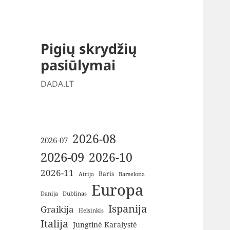
Pigių skrydžių
pasiūlymai
DADA.LT
2026-08
2026-07
2026-09
2026-10
2026-11
Baris
Airija
Barselona
Europa
Danija
Dublinas
Ispanija
Graikija
Helsinkis
Italija
Jungtinė Karalystė