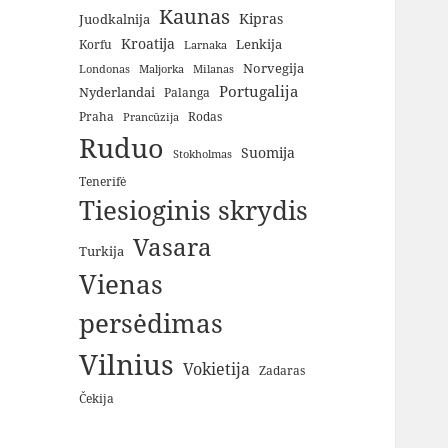
Kaunas
Kipras
Juodkalnija
Kroatija
Lenkija
Korfu
Larnaka
Norvegija
Londonas
Maljorka
Milanas
Portugalija
Nyderlandai
Palanga
Praha
Rodas
Prancūzija
Ruduo
Suomija
Stokholmas
Tenerifė
Tiesioginis skrydis
Vasara
Turkija
Vienas
persėdimas
Vilnius
Vokietija
Zadaras
Čekija