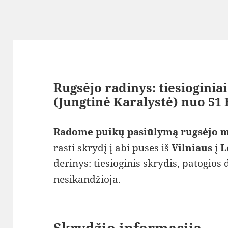
Rugsėjo radinys: tiesioginia
(Jungtinė Karalystė) nuo 51
Radome puikų pasiūlymą rugsėjo m
rasti skrydį į abi puses iš
Vilniaus
į
L
derinys: tiesioginis skrydis, patogios 
nesikandžioja.
Skrydžio informacija