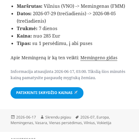
Maršrutas:
Vilnius (VNO) -> Memingenas (FMM)
Datos:
2026-07-29 (trečiadienis) -> 2026-08-05
(trečiadienis)
Trukmė:
7 dienos
Kaina:
nuo 285 Eur
Tipas:
su 1 persėdimu, į abi puses
Apie Memingeną ir ką ten veikti:
Memingeno gidas
Informacija atnaujinta 2026-06-17, 03:00. Tikslią šios minutės
kainą pamatysite paspaudę mygtuką žemiau.
PATIKRINTI SKRYDŽIO KAINAS
Paskelbta
Autorius
Žymos
2026-06-17
Skrendu pigiau
2026-07
,
Europa
,
Memingenas
,
Vasara
,
Vienas persėdimas
,
Vilnius
,
Vokietija
Navigacija