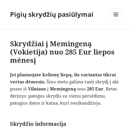
Pigių skrydžių pasiūlymai
MENIU
IR
VALDIKLIAI
Skrydžiai į Memingeną
(Vokietija) nuo 285 Eur liepos
mėnesį
Jei planuojate kelionę liepą, šis variantas tikrai
vertas dėmesio.
Šiuo metu galima rasti skrydį į abi
puses iš
Vilniaus
į
Memingeną
nuo
285 Eur
. Retas
derinys: patogus skrydis su vienu persėdimu,
patogios datos ir kaina, kuri nesikandžioja.
Skrydžio informacija