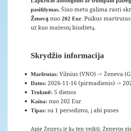
Lapkričio atostogoms ar trumpam pabėgi
Šiuo metu galima rasti skry
pasiūlymas.
nuo
. Puikus maršrutas
Ženevą
202 Eur
už kuo mažesnį biudžetą.
Skrydžio informacija
Vilnius (VNO) -> Ženeva (
Maršrutas:
2026-11-16 (pirmadienis) -> 202
Datos:
5 dienos
Trukmė:
nuo 202 Eur
Kaina:
su 1 persėdimu, į abi puses
Tipas:
Apie Ženevą ir ką ten veikti:
Ženevos gi