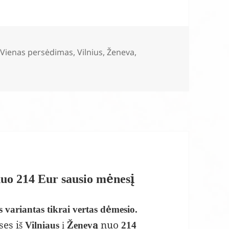
,
Vienas persėdimas
,
Vilnius
,
Ženeva
,
nuo 214 Eur sausio mėnesį
s variantas tikrai vertas dėmesio.
ses iš
į
nuo
Vilniaus
Ženevą
214