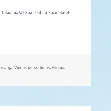
ar tokia maža? Spauskite ir sužinokite!
eicarija
,
Vienas persėdimas
,
Vilnius
,