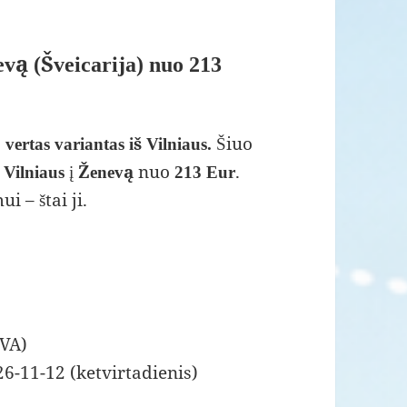
evą (Šveicarija) nuo 213
Šiuo
vertas variantas iš Vilniaus.
š
į
nuo
.
Vilniaus
Ženevą
213 Eur
 – štai ji.
GVA)
6-11-12 (ketvirtadienis)