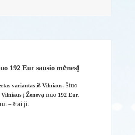
nuo 192 Eur sausio mėnesį
Šiuo
rtas variantas iš Vilniaus.
š
į
nuo
.
Vilniaus
Ženevą
192 Eur
 – štai ji.