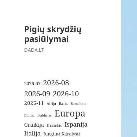
Pigių skrydžių
pasiūlymai
DADA.LT
2026-08
2026-07
2026-09
2026-10
2026-11
Baris
Airija
Barselona
Europa
Danija
Dublinas
Ispanija
Graikija
Helsinkis
Italija
Jungtinė Karalystė