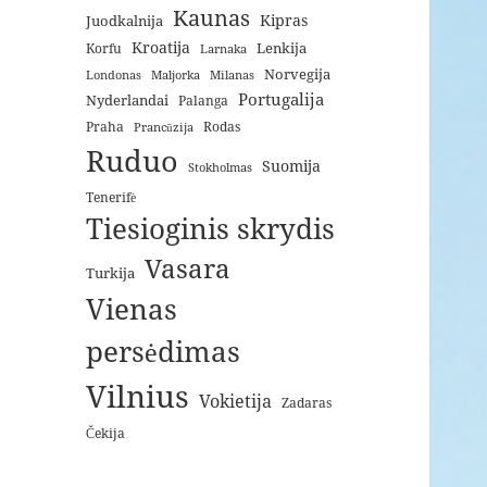
Kaunas
Kipras
Juodkalnija
Kroatija
Lenkija
Korfu
Larnaka
Norvegija
Londonas
Maljorka
Milanas
Portugalija
Nyderlandai
Palanga
Praha
Rodas
Prancūzija
Ruduo
Suomija
Stokholmas
Tenerifė
Tiesioginis skrydis
Vasara
Turkija
Vienas
persėdimas
Vilnius
Vokietija
Zadaras
Čekija