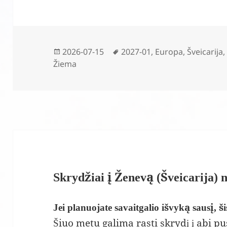
Paskelbta
Žymos
2026-07-15
2027-01
,
Europa
,
Šveicarija
Žiema
Skrydžiai į Ženevą (Šveicarija) 
Jei planuojate savaitgalio išvyką sausį, ši
Šiuo metu galima rasti skrydį į abi pu