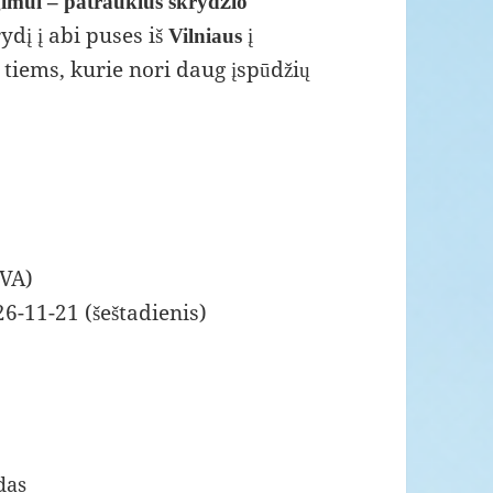
mui – patrauklus skrydžio
dį į abi puses iš
į
Vilniaus
 tiems, kurie nori daug įspūdžių
GVA)
6-11-21 (šeštadienis)
das