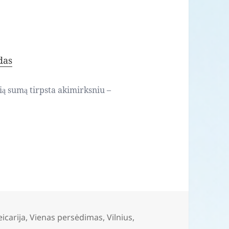
das
kią sumą tirpsta akimirksniu –
eicarija
,
Vienas persėdimas
,
Vilnius
,