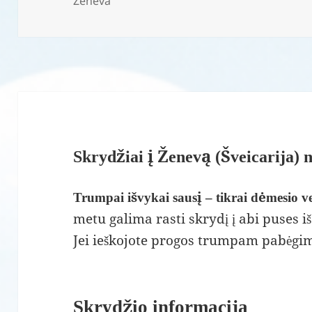
Ženeva
Skrydžiai į Ženevą (Šveicarija) 
Trumpai išvykai sausį – tikrai dėmesio ve
metu galima rasti skrydį į abi puses i
Jei ieškojote progos trumpam pabėgimui
Skrydžio informacija