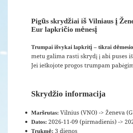
Pigūs skrydžiai iš Vilniaus į Žen
Eur lapkričio mėnesį
Trumpai išvykai lapkritį – tikrai dėmesio 
metu galima rasti skrydį į abi puses i
Jei ieškojote progos trumpam pabėgimui
Skrydžio informacija
Vilnius (VNO) -> Ženeva (
Maršrutas:
2026-11-09 (pirmadienis) -> 202
Datos:
3 dienos
Trukmė: