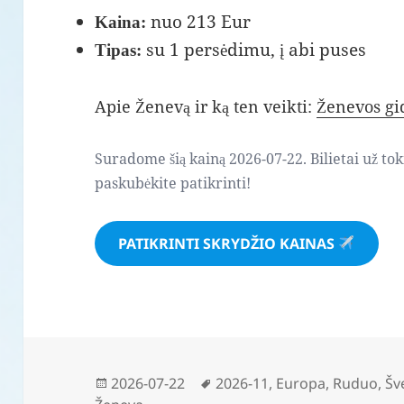
nuo 213 Eur
Kaina:
su 1 persėdimu, į abi puses
Tipas:
Apie Ženevą ir ką ten veikti:
Ženevos gi
Suradome šią kainą 2026-07-22. Bilietai už to
paskubėkite patikrinti!
PATIKRINTI SKRYDŽIO KAINAS
Paskelbta
Žymos
2026-07-22
2026-11
,
Europa
,
Ruduo
,
Šv