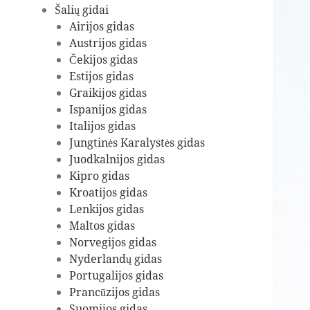
Šalių gidai
Airijos gidas
Austrijos gidas
Čekijos gidas
Estijos gidas
Graikijos gidas
Ispanijos gidas
Italijos gidas
Jungtinės Karalystės gidas
Juodkalnijos gidas
Kipro gidas
Kroatijos gidas
Lenkijos gidas
Maltos gidas
Norvegijos gidas
Nyderlandų gidas
Portugalijos gidas
Prancūzijos gidas
Suomijos gidas