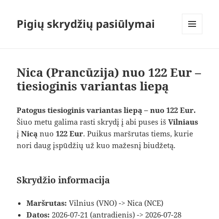
Pigių skrydžių pasiūlymai
MENIU
IR
VALDIKLIAI
Nica (Prancūzija) nuo 122 Eur –
tiesioginis variantas liepą
Patogus tiesioginis variantas liepą – nuo 122 Eur.
Šiuo metu galima rasti skrydį į abi puses iš
Vilniaus
į
Nicą
nuo
122 Eur
. Puikus maršrutas tiems, kurie
nori daug įspūdžių už kuo mažesnį biudžetą.
Skrydžio informacija
Maršrutas:
Vilnius (VNO) -> Nica (NCE)
Datos:
2026-07-21 (antradienis) -> 2026-07-28