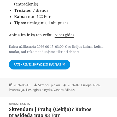
(antradienis)
Trukmė:
7 dienos
Kaina:
nuo 122 Eur
Tipas:
tiesioginis, į abi puses
Apie Nicą ir ką ten veikti:
Nicos gidas
Kaina užfiksuota 2026-06-15, 03:00. Oro linijos kainas keičia
nuolat, tad rekomenduojame tikrinti dabar!
PATIKRINTI SKRYDŽIO KAINAS
Paskelbta
Autorius
Žymos
2026-06-15
Skrendu pigiau
2026-07
,
Europa
,
Nica
,
Prancūzija
,
Tiesioginis skrydis
,
Vasara
,
Vilnius
Navigacija
ANKSTESNIS
tarp
Skrendam į Prahą (Čekija)? Kainos
Ankstesnis
įrašų
prasideda nuo 93 Eur
įrašas: