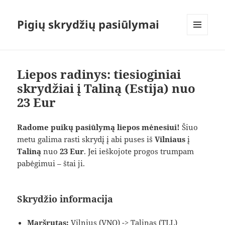
Pigių skrydžių pasiūlymai
MENIU
IR
VALDIKLIAI
Liepos radinys: tiesioginiai
skrydžiai į Taliną (Estija) nuo
23 Eur
Radome puikų pasiūlymą liepos mėnesiui!
Šiuo
metu galima rasti skrydį į abi puses iš
Vilniaus
į
Taliną
nuo
23 Eur
. Jei ieškojote progos trumpam
pabėgimui – štai ji.
Skrydžio informacija
Maršrutas:
Vilnius (VNO) -> Talinas (TLL)