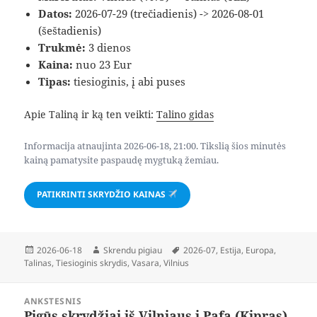
Datos:
2026-07-29 (trečiadienis) -> 2026-08-01
(šeštadienis)
Trukmė:
3 dienos
Kaina:
nuo 23 Eur
Tipas:
tiesioginis, į abi puses
Apie Taliną ir ką ten veikti:
Talino gidas
Informacija atnaujinta 2026-06-18, 21:00. Tikslią šios minutės
kainą pamatysite paspaudę mygtuką žemiau.
PATIKRINTI SKRYDŽIO KAINAS
Paskelbta
Autorius
Žymos
2026-06-18
Skrendu pigiau
2026-07
,
Estija
,
Europa
,
Talinas
,
Tiesioginis skrydis
,
Vasara
,
Vilnius
Navigacija
ANKSTESNIS
tarp
Pigūs skrydžiai iš Vilniaus į Pafą (Kipras)
Ankstesnis