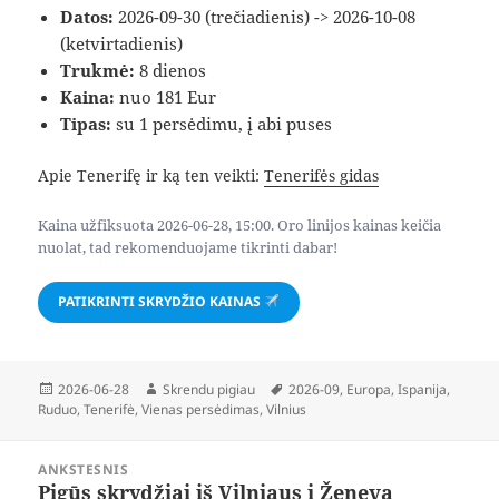
Datos:
2026-09-30 (trečiadienis) -> 2026-10-08
(ketvirtadienis)
Trukmė:
8 dienos
Kaina:
nuo 181 Eur
Tipas:
su 1 persėdimu, į abi puses
Apie Tenerifę ir ką ten veikti:
Tenerifės gidas
Kaina užfiksuota 2026-06-28, 15:00. Oro linijos kainas keičia
nuolat, tad rekomenduojame tikrinti dabar!
PATIKRINTI SKRYDŽIO KAINAS
Paskelbta
Autorius
Žymos
2026-06-28
Skrendu pigiau
2026-09
,
Europa
,
Ispanija
,
Ruduo
,
Tenerifė
,
Vienas persėdimas
,
Vilnius
Navigacija
ANKSTESNIS
tarp
Pigūs skrydžiai iš Vilniaus į Ženevą
Ankstesnis