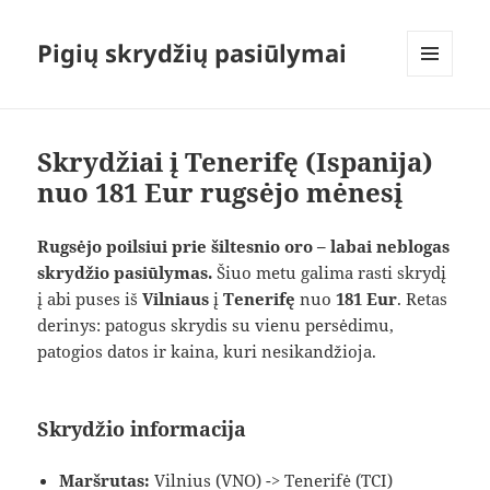
Pigių skrydžių pasiūlymai
MENIU
IR
VALDIKLIAI
Skrydžiai į Tenerifę (Ispanija)
nuo 181 Eur rugsėjo mėnesį
Rugsėjo poilsiui prie šiltesnio oro – labai neblogas
skrydžio pasiūlymas.
Šiuo metu galima rasti skrydį
į abi puses iš
Vilniaus
į
Tenerifę
nuo
181 Eur
. Retas
derinys: patogus skrydis su vienu persėdimu,
patogios datos ir kaina, kuri nesikandžioja.
Skrydžio informacija
Maršrutas:
Vilnius (VNO) -> Tenerifė (TCI)