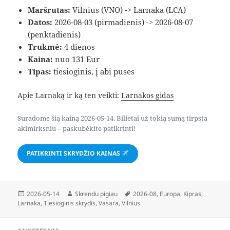
Maršrutas:
Vilnius (VNO) -> Larnaka (LCA)
Datos:
2026-08-03 (pirmadienis) -> 2026-08-07
(penktadienis)
Trukmė:
4 dienos
Kaina:
nuo 131 Eur
Tipas:
tiesioginis, į abi puses
Apie Larnaką ir ką ten veikti:
Larnakos gidas
Suradome šią kainą 2026-05-14. Bilietai už tokią sumą tirpsta
akimirksniu – paskubėkite patikrinti!
PATIKRINTI SKRYDŽIO KAINAS
Paskelbta
Autorius
Žymos
2026-05-14
Skrendu pigiau
2026-08
,
Europa
,
Kipras
,
Larnaka
,
Tiesioginis skrydis
,
Vasara
,
Vilnius
Navigacija