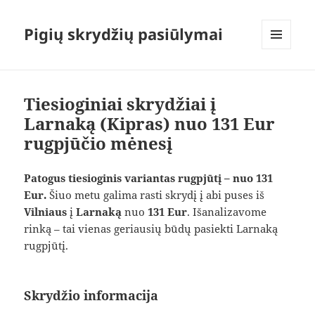
Pigių skrydžių pasiūlymai
MENIU
IR
VALDIKLIAI
Tiesioginiai skrydžiai į
Larnaką (Kipras) nuo 131 Eur
rugpjūčio mėnesį
Patogus tiesioginis variantas rugpjūtį – nuo 131
Eur.
Šiuo metu galima rasti skrydį į abi puses iš
Vilniaus
į
Larnaką
nuo
131 Eur
. Išanalizavome
rinką – tai vienas geriausių būdų pasiekti Larnaką
rugpjūtį.
Skrydžio informacija