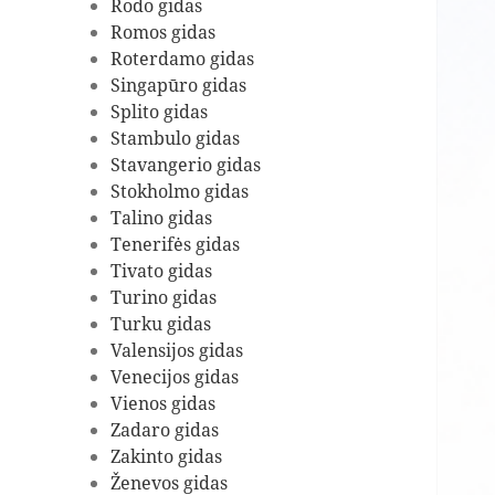
Rodo gidas
Romos gidas
Roterdamo gidas
Singapūro gidas
Splito gidas
Stambulo gidas
Stavangerio gidas
Stokholmo gidas
Talino gidas
Tenerifės gidas
Tivato gidas
Turino gidas
Turku gidas
Valensijos gidas
Venecijos gidas
Vienos gidas
Zadaro gidas
Zakinto gidas
Ženevos gidas