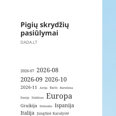
Pigių skrydžių
pasiūlymai
DADA.LT
2026-08
2026-07
2026-09
2026-10
2026-11
Baris
Airija
Barselona
Europa
Danija
Dublinas
Ispanija
Graikija
Helsinkis
Italija
Jungtinė Karalystė