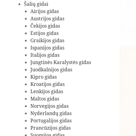
Šalių gidai
Airijos gidas
Austrijos gidas
Čekijos gidas
Estijos gidas
Graikijos gidas
Ispanijos gidas
Italijos gidas
Jungtinės Karalystės gidas
Juodkalnijos gidas
Kipro gidas
Kroatijos gidas
Lenkijos gidas
Maltos gidas
Norvegijos gidas
Nyderlandų gidas
Portugalijos gidas
Prancūzijos gidas
Suomijos gidas