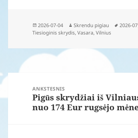
Paskelbta
Autorius
Žymos
2026-07-04
Skrendu pigiau
2026-07
Tiesioginis skrydis
,
Vasara
,
Vilnius
Navigacija
tarp
ANKSTESNIS
Pigūs skrydžiai iš Vilniau
įrašų
Ankstesnis
nuo 174 Eur rugsėjo mėne
įrašas: