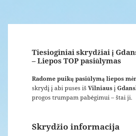
Tiesioginiai skrydžiai į Gda
– Liepos TOP pasiūlymas
Radome puikų pasiūlymą liepos mėn
skrydį į abi puses iš
Vilniaus
į
Gdans
progos trumpam pabėgimui – štai ji.
Skrydžio informacija