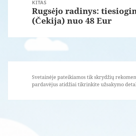
KITAS
Rugsėjo radinys: tiesiogin
Paskesnis
(Čekija) nuo 48 Eur
įrašas:
Svetainėje pateikiamos tik skrydžių rekomend
pardavėjus atidžiai tikrinkite užsakymo detale