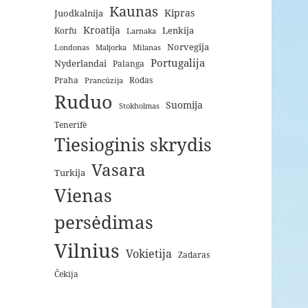
Kaunas
Kipras
Juodkalnija
Kroatija
Lenkija
Korfu
Larnaka
Norvegija
Londonas
Maljorka
Milanas
Portugalija
Nyderlandai
Palanga
Praha
Rodas
Prancūzija
Ruduo
Suomija
Stokholmas
Tenerifė
Tiesioginis skrydis
Vasara
Turkija
Vienas
persėdimas
Vilnius
Vokietija
Zadaras
Čekija