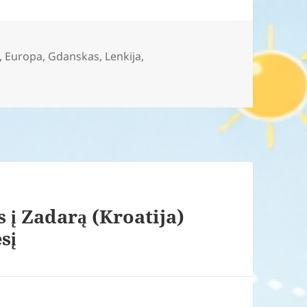
,
Europa
,
Gdanskas
,
Lenkija
,
s į Zadarą (Kroatija)
sį