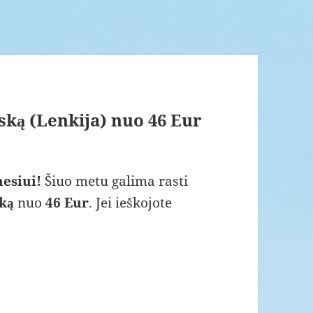
nską (Lenkija) nuo 46 Eur
esiui!
Šiuo metu galima rasti
ką
nuo
46 Eur
. Jei ieškojote