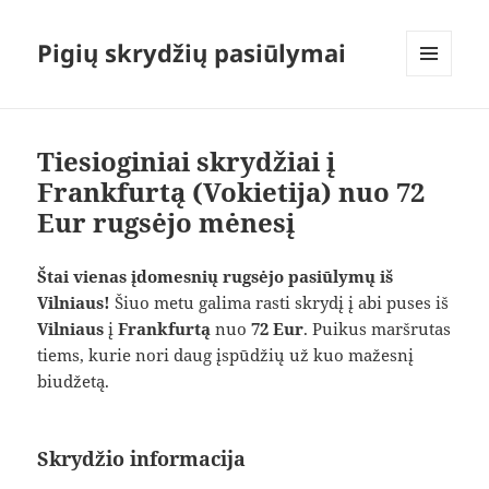
Pigių skrydžių pasiūlymai
MENIU
IR
VALDIKLIAI
Tiesioginiai skrydžiai į
Frankfurtą (Vokietija) nuo 72
Eur rugsėjo mėnesį
Štai vienas įdomesnių rugsėjo pasiūlymų iš
Vilniaus!
Šiuo metu galima rasti skrydį į abi puses iš
Vilniaus
į
Frankfurtą
nuo
72 Eur
. Puikus maršrutas
tiems, kurie nori daug įspūdžių už kuo mažesnį
biudžetą.
Skrydžio informacija