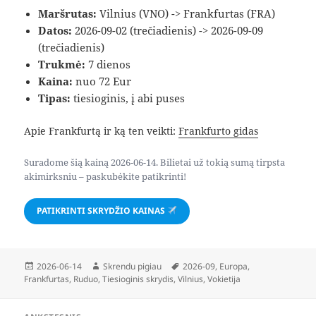
Maršrutas:
Vilnius (VNO) -> Frankfurtas (FRA)
Datos:
2026-09-02 (trečiadienis) -> 2026-09-09
(trečiadienis)
Trukmė:
7 dienos
Kaina:
nuo 72 Eur
Tipas:
tiesioginis, į abi puses
Apie Frankfurtą ir ką ten veikti:
Frankfurto gidas
Suradome šią kainą 2026-06-14. Bilietai už tokią sumą tirpsta
akimirksniu – paskubėkite patikrinti!
PATIKRINTI SKRYDŽIO KAINAS
Paskelbta
Autorius
Žymos
2026-06-14
Skrendu pigiau
2026-09
,
Europa
,
Frankfurtas
,
Ruduo
,
Tiesioginis skrydis
,
Vilnius
,
Vokietija
Navigacija